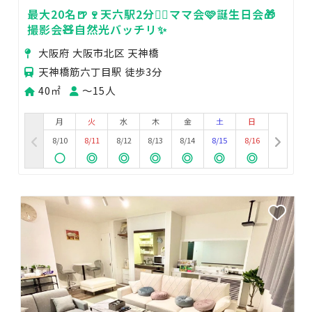
最大20名🍺🍷天六駅2分🚶‍♀️ママ会🩷誕生日会🎁
撮影会🧸自然光バッチリ✨
大阪府 大阪市北区 天神橋
天神橋筋六丁目駅 徒歩3分
40㎡
〜15人
月
火
水
木
金
土
日
8/10
8/11
8/12
8/13
8/14
8/15
8/16