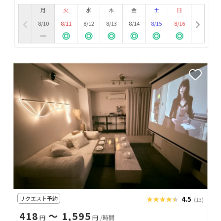
月
火
水
木
金
土
日
8/10
8/11
8/12
8/13
8/14
8/15
8/16
リクエスト予約
★★★★★
★★★★★
4.5
(13)
418
〜 1,595
円
円
/時間