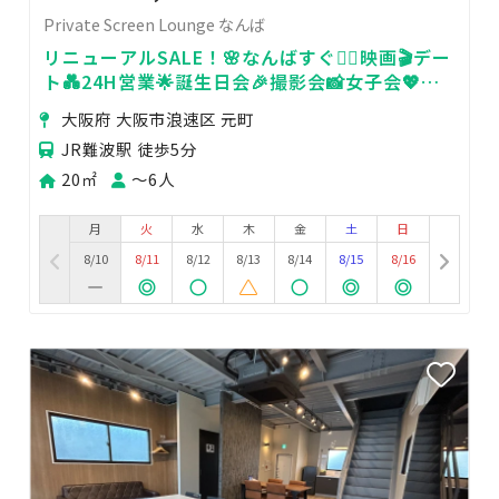
Private Screen Lounge なんば
リニューアルSALE！🌸なんばすぐ🚶‍♂️映画🎬デー
ト💑24H営業🌟誕生日会🎉撮影会📸女子会💖推
し活✨️
大阪府 大阪市浪速区 元町
JR難波駅 徒歩5分
20㎡
〜6人
月
火
水
木
金
土
日
8/10
8/11
8/12
8/13
8/14
8/15
8/16