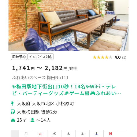
即時予約
インボイス対応
★★★★★
★★★★★
4.0
(1)
1,741
〜 2,182
円
円
/時間
ふれあいスペース 梅田No111
✨梅田駅地下街出口10秒！14名✨WiFi・テレ
ビ・パーティーグッズ🎉ゲーム機🎮ふれあいス
ペース 梅田No111
大阪府 大阪市北区 小松原町
大阪梅田駅 徒歩2分
25㎡
〜14人
月
火
水
木
金
土
日