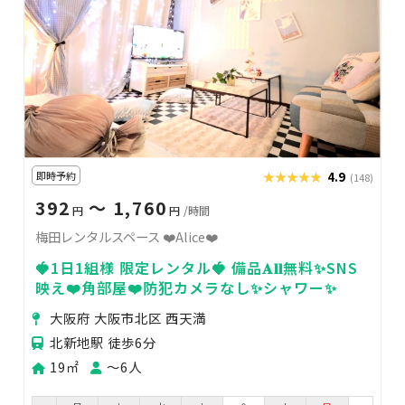
即時予約
★★★★★
★★★★★
4.9
(148)
392
〜 1,760
円
円
/時間
梅田レンタルスペース ❤️Alice❤️
🍓1日1組様 限定レンタル🍓 備品𝐀𝐥𝐥無料✨SNS
映え❤️角部屋❤️防犯カメラなし✨シャワー✨
大阪府 大阪市北区 西天満
北新地駅 徒歩6分
19㎡
〜6人