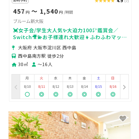
★★★★★
★★★★★
4.9
(7)
457
〜 1,540
円
円
/時間
ブルーム新大阪
💓女子会/学生大人気✨大迫力100㌅鑑賞会／
Switch🎥💫お子様連れ大歓迎👦ふわふわマット
レス🤍飾付けバースデー🎂２回目以降２割引🎁
大阪府 大阪市淀川区 西中島
西中島南方駅 徒歩2分
30㎡
〜16人
月
火
水
木
金
土
日
8/10
8/11
8/12
8/13
8/14
8/15
8/16