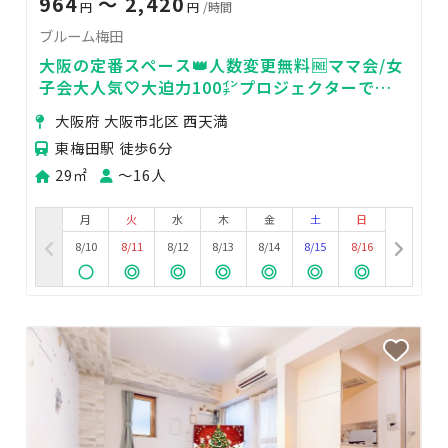
964
〜 2,420
円
円
/時間
ブルーム梅田
大阪の定番スペース👑人数変更無料🆓ママ会/女
子会大人気🤍大迫力100㌅プロジェクターで鑑
賞会🎬💫安心の高評価レビュー🌟推し活/お誕生
大阪府 大阪市北区 西天満
日特典🎁
東梅田駅 徒歩6分
29㎡
〜16人
月
火
水
木
金
土
日
8/10
8/11
8/12
8/13
8/14
8/15
8/16