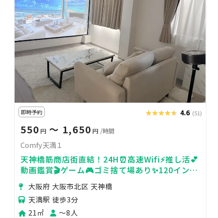
即時予約
★★★★★
★★★★★
4.6
(51)
550
〜 1,650
円
円
/時間
Comfy天満１
天神橋筋商店街直結！24H⏰高速Wifi⚡推し活💕
動画鑑賞🎬ゲーム🎮ゴミ捨て場あり✨120インチ
巨大スクリーン✨
大阪府 大阪市北区 天神橋
天満駅 徒歩3分
21㎡
〜8人