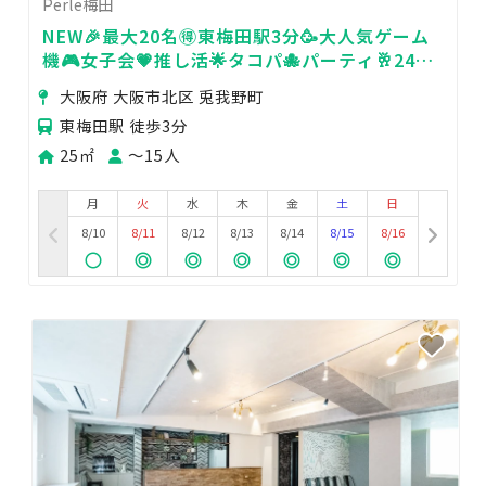
Perle梅田
NEW🎉最大20名🉐東梅田駅3分🥳大人気ゲーム
機🎮女子会💗推し活🌟タコパ🐙パーティ🥂24H
🏪Perle梅田
大阪府 大阪市北区 兎我野町
東梅田駅 徒歩3分
25㎡
〜15人
月
火
水
木
金
土
日
8/10
8/11
8/12
8/13
8/14
8/15
8/16