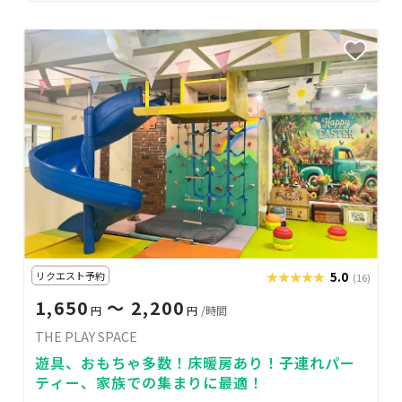
リクエスト予約
★★★★★
★★★★★
5.0
(16)
1,650
〜 2,200
円
円
/時間
THE PLAY SPACE
遊具、おもちゃ多数！床暖房あり！子連れパー
ティー、家族での集まりに最適！