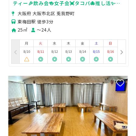
ティー🎉飲み会🍻女子会💓タコパ🐙推し活✨ゲ
ーム🎮シアター🎥diary梅田
大阪府 大阪市北区 兎我野町
東梅田駅 徒歩3分
25㎡
〜24人
月
火
水
木
金
土
日
8/10
8/11
8/12
8/13
8/14
8/15
8/16