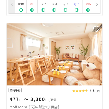
8/10
8/11
8/12
8/13
8/14
8/15
8/16
即時予約
★★★★★
★★★★★
4.6
(19)
477
〜 3,300
円
円
/時間
Moff room《天神橋筋六丁目店》