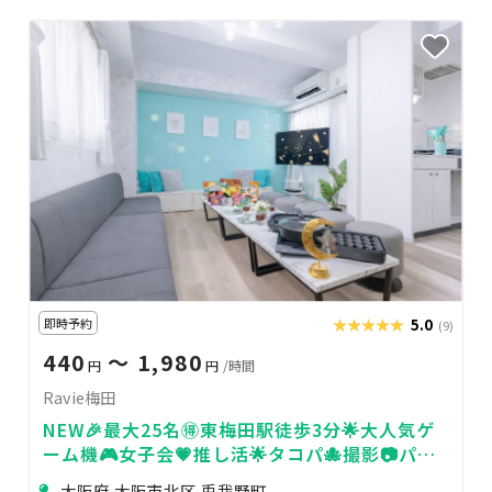
即時予約
★★★★★
★★★★★
5.0
(9)
440
〜 1,980
円
円
/時間
Ravie梅田
NEW🎉最大25名🉐東梅田駅徒歩3分🌟大人気ゲ
ーム機🎮女子会💗推し活🌟タコパ🐙撮影📷パー
ティ🥂24H🏪飲み会🍻Ravie梅田
大阪府 大阪市北区 兎我野町