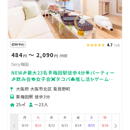
即時予約
★★★★★
★★★★★
4.7
(18)
484
〜 2,090
円
円
/時間
fairy梅田
NEW🎉最大23名🥂梅田駅徒歩4分🌟パーティー
🎉飲み会🍻女子会💓タコパ🐙推し活✨ゲーム🎮
撮影📷ママ会🧚
大阪府 大阪市北区 兎我野町
東梅田駅 徒歩3分
25㎡
〜23人
月
火
水
木
金
土
日
8/10
8/11
8/12
8/13
8/14
8/15
8/16