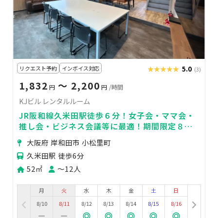
リクエスト予約
インボイス対応
★★★★★
★★★★★
5.0
(3)
1,832
〜 2,200
円
円
/時間
KJビル レンタルルーム
JR阪和線久米田駅徒歩６分！女子会・ママ会・
推し会・ビジネス会議等に最適！期間限定８月
末まで１時間２０００円！
大阪府 岸和田市 小松里町
久米田駅 徒歩6分
52㎡
〜12人
月
火
水
木
金
土
日
8/10
8/11
8/12
8/13
8/14
8/15
8/16