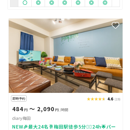
即時予約
★★★★★
★★★★★
4.6
(19)
484
〜 2,090
円
円
/時間
diary梅田
NEW🎉最大24名🥂梅田駅徒歩5分🚶‍♀️24h🌟パー