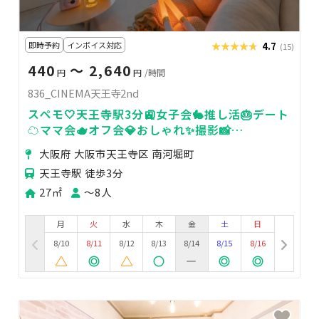
即時予約
インボイス対応
★★★★★
★★★★★
4.7
(15)
440
〜 2,640
円
円
/時間
836_CINEMA天王寺2nd
スペモ🤍天王寺駅3分🚉女子会🐇推し活🎂デート
☁️ママ会🫖オフ会💎おしゃれ✨️撮影📸
836_CINEMA天王寺2nd
大阪府 大阪市天王寺区 南河堀町
天王寺駅 徒歩3分
27㎡
〜8人
月
火
水
木
金
土
日
8/10
8/11
8/12
8/13
8/14
8/15
8/16