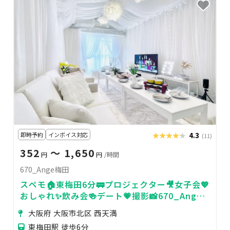
即時予約
インボイス対応
★★★★★
★★★★★
4.3
(11)
352
〜 1,650
円
円
/時間
670_Ange梅田
スペモ🏠️東梅田6分🚃プロジェクター🎥女子会💖
おしゃれ✨️飲み会🍻デート💗撮影📸670_Ange
梅田
大阪府 大阪市北区 西天満
東梅田駅 徒歩6分