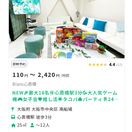
即時予約
★★★★★
★★★★★
4.4
(17)
110
〜 2,420
円
円
/時間
Blanc心斎橋
NEW🎉最大16名🉐心斎橋駅3分🥳大人気ゲーム
機🎮女子会💗推し活🌟タコパ🐙パーティ🥂24H
🏪blanc心斎橋
大阪府 大阪市中央区 南船場
心斎橋駅 徒歩3分
25㎡
〜12人