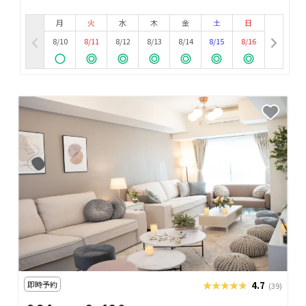
月
火
水
木
金
土
日
8/10
8/11
8/12
8/13
8/14
8/15
8/16
即時予約
★★★★★
★★★★★
4.7
(39)