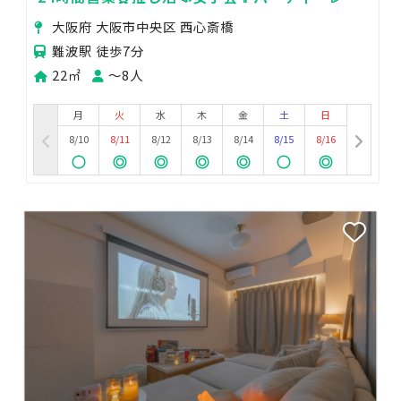
ート💏撮影会🎥 駅近で立地🙆
大阪府 大阪市中央区 西心斎橋
難波駅 徒歩7分
22㎡
〜8人
月
火
水
木
金
土
日
8/10
8/11
8/12
8/13
8/14
8/15
8/16