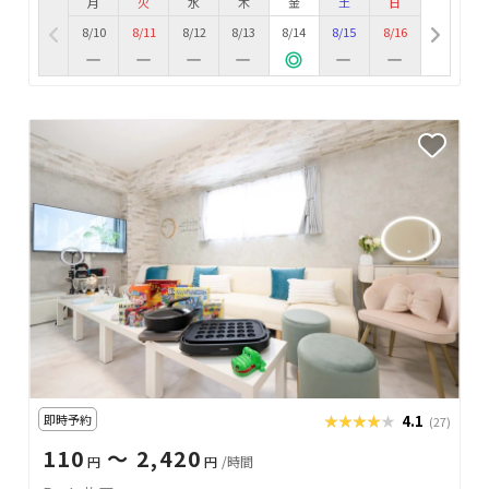
月
火
水
木
金
土
日
8/10
8/11
8/12
8/13
8/14
8/15
8/16
即時予約
★★★★★
★★★★★
4.1
(27)
110
〜 2,420
円
円
/時間