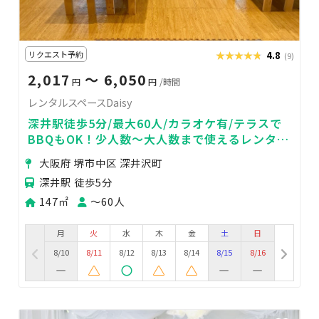
リクエスト予約
★★★★★
★★★★★
4.8
(9)
2,017
〜 6,050
円
円
/時間
レンタルスペースDaisy
深井駅徒歩5分/最大60人/カラオケ有/テラスで
BBQもOK！少人数～大人数まで使えるレンタル
スペース
大阪府 堺市中区 深井沢町
深井駅 徒歩5分
147㎡
〜60人
月
火
水
木
金
土
日
8/10
8/11
8/12
8/13
8/14
8/15
8/16