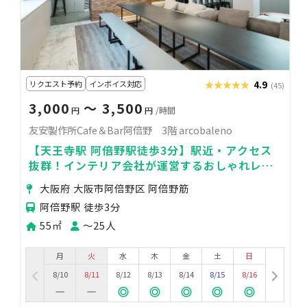
リクエスト予約
インボイス対応
★★★★★
★★★★★
4.9
(45)
3,000
〜 3,500
円
円
/時間
友安製作所Cafe＆Bar阿倍野 3階 arcobaleno
【天王寺駅 阿倍野駅徒歩3分】駅近・アクセス
抜群！インテリア会社が運営するおしゃれレン
タルスペース✨パーティー・打ち合わせに！
大阪府 大阪市阿倍野区 阿倍野筋
阿倍野駅 徒歩3分
55㎡
〜25人
月
火
水
木
金
土
日
8/10
8/11
8/12
8/13
8/14
8/15
8/16