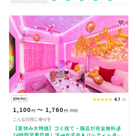
即時予約
★★★★★
★★★★★
4.7
(9)
1,100
〜 1,760
円
円
/時間
こんな日常に幸せを
【夏休み大特価】ゴミ捨て・備品が完全無料💰
24時間営業⏰推し活📣女子会👩パーティー🎉デ