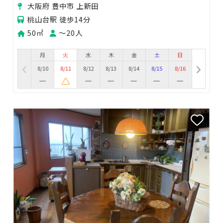
大阪府 豊中市 上新田
桃山台駅 徒歩14分
50㎡
〜20人
月
火
水
木
金
土
日
8/10
8/11
8/12
8/13
8/14
8/15
8/16