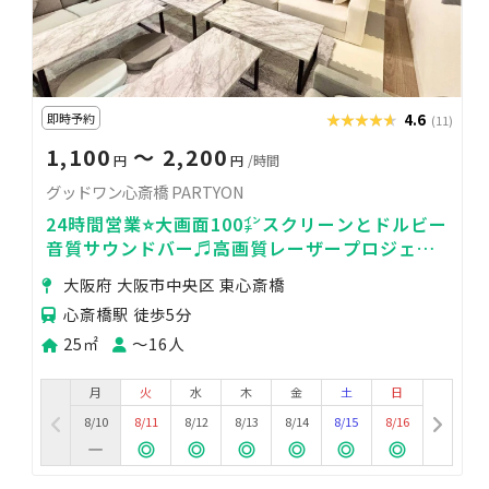
即時予約
★★★★★
★★★★★
4.6
(11)
1,100
〜 2,200
円
円
/時間
グッドワン心斎橋 PARTYON
24時間営業⭐️大画面100㌅スクリーンとドルビー
音質サウンドバー♬高画質レーザープロジェク
ター📸設置💓大ソファーでゆったり
大阪府 大阪市中央区 東心斎橋
心斎橋駅 徒歩5分
25㎡
〜16人
月
火
水
木
金
土
日
8/10
8/11
8/12
8/13
8/14
8/15
8/16