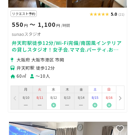
リクエスト予約
★★★★★
★★★★★
5.0
(21)
550
〜 1,100
円
円
/時間
sunaoスタジオ
弁天町駅徒歩12分/Wi-Fi完備/南国風インテリア
の貸しスタジオ！女子会.ママ会.パーティ.お料
理教室に最適！
大阪府 大阪市港区 市岡
弁天町駅 徒歩12分
60㎡
〜10人
月
火
水
木
金
土
日
8/10
8/11
8/12
8/13
8/14
8/15
8/16