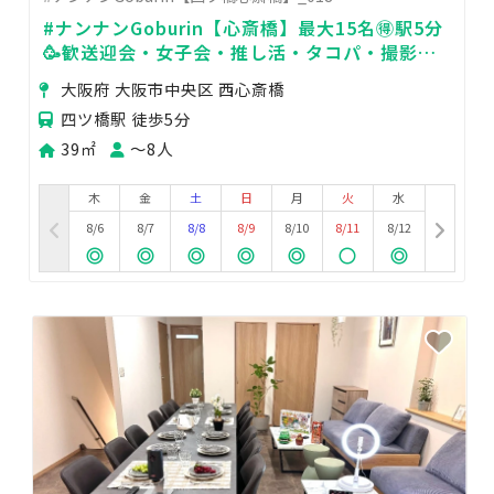
#ナンナンGoburin【心斎橋】最大15名🉐駅5分
🥳歓送迎会・女子会・推し活・タコパ・撮影・
24H・飲み会
大阪府 大阪市中央区 西心斎橋
四ツ橋駅 徒歩5分
39㎡
〜8人
木
金
土
日
月
火
水
8/6
8/7
8/8
8/9
8/10
8/11
8/12