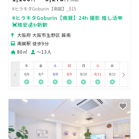
#ヒラキタGoburin【南巽】_015
#ヒラキタGoburin【南巽】24h 撮影 推し活🫶
💓格安💰✨新歓
大阪府 大阪市生野区 巽南
南巽駅 徒歩9分
80㎡
〜13人
木
金
土
日
月
火
水
8/6
8/7
8/8
8/9
8/10
8/11
8/12