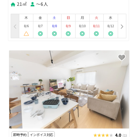
21㎡
〜6人
木
金
土
日
月
火
水
8/6
8/7
8/8
8/9
8/10
8/11
8/12
即時予約
インボイス対応
★★★★★
★★★★★
4.0
(1)