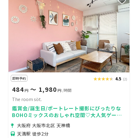
即時予約
★★★★★
★★★★★
4.5
(2)
484
〜 1,980
円
円
/時間
The room söt.
鑑賞会/誕生日/ポートレート撮影にぴったりな
BOHOミックスのおしゃれ空間♡大人気ゲーム
機🎮アマプラ見放題
大阪府 大阪市北区 天神橋
天満駅 徒歩2分