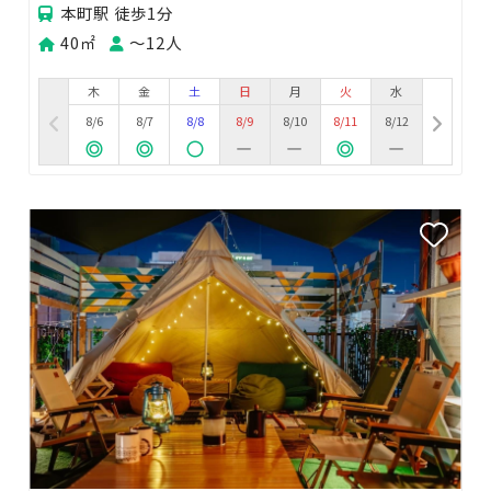
本町駅 徒歩1分
40㎡
〜12人
木
金
土
日
月
火
水
8/6
8/7
8/8
8/9
8/10
8/11
8/12