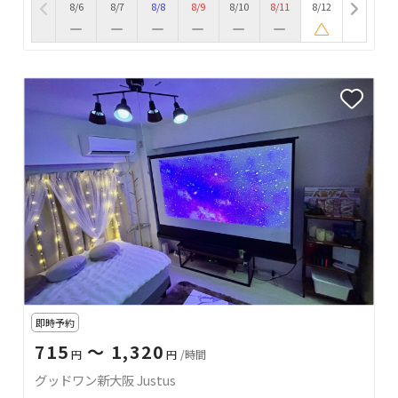
8/6
8/7
8/8
8/9
8/10
8/11
8/12
即時予約
715
〜 1,320
円
円
/時間
グッドワン新大阪 Justus