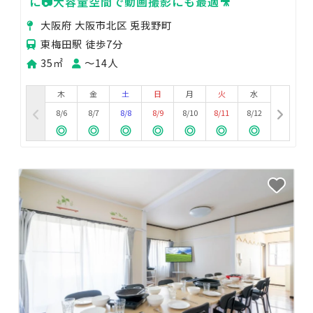
に📷大容量空間で動画撮影にも最適🎥
大阪府 大阪市北区 兎我野町
東梅田駅 徒歩7分
35㎡
〜14人
木
金
土
日
月
火
水
8/6
8/7
8/8
8/9
8/10
8/11
8/12