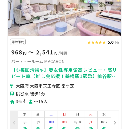
即時予約
★★★★★
★★★★★
5.0
(4)
968
〜 2,541
円
円
/時間
パーティールーム MACARON
【✨毎回清掃✨】🌸女性専用🌸高レビュー・高リ
ピート率【推し会応援！鶴橋駅1駅🥰】桃谷駅徒
歩1分✨ゴミ捨て無料✨100㌅超の大画面
大阪府 大阪市天王寺区 堂ケ芝
桃谷駅 徒歩1分
36㎡
〜15人
木
金
土
日
月
火
水
8/6
8/7
8/8
8/9
8/10
8/11
8/12