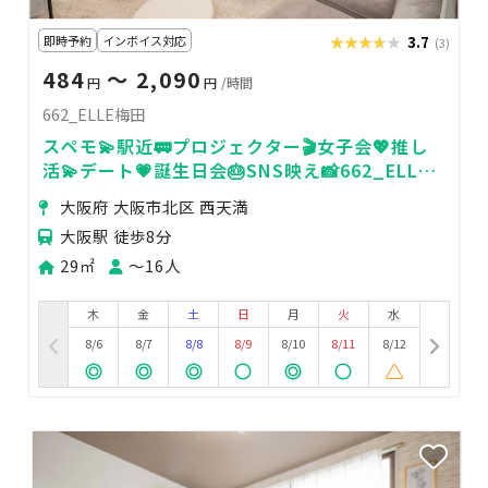
即時予約
インボイス対応
★★★★★
★★★★★
3.7
(3)
484
〜 2,090
円
円
/時間
662_ELLE梅田
スペモ💫駅近🚃プロジェクター🎬女子会💖推し
活💫デート💗誕生日会🎂SNS映え📸662_ELLE
梅田
大阪府 大阪市北区 西天満
大阪駅 徒歩8分
29㎡
〜16人
木
金
土
日
月
火
水
8/6
8/7
8/8
8/9
8/10
8/11
8/12