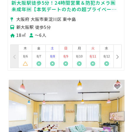
新大阪駅徒歩5分！24時間営業＆防犯カメラ🈚️
未成年🆗【本気デートのための超プライベート
空間】
大阪府 大阪市東淀川区 東中島
新大阪駅 徒歩5分
18㎡
〜6人
木
金
土
日
月
火
水
8/6
8/7
8/8
8/9
8/10
8/11
8/12