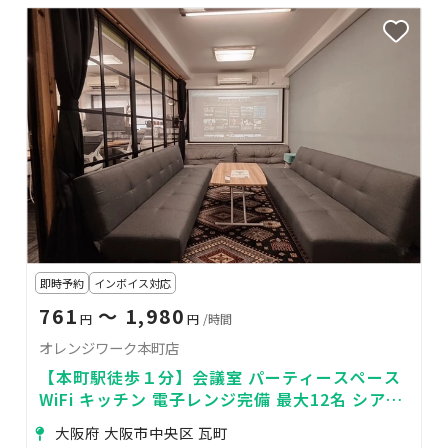
即時予約
インボイス対応
761
〜 1,980
円
円
/時間
オレンジワーク本町店
【本町駅徒歩１分】会議室 パーティースペース
WiFi キッチン 電子レンジ完備 最大12名 シアタ
ールーム 女子会 推し活 におすすめ
大阪府 大阪市中央区 瓦町