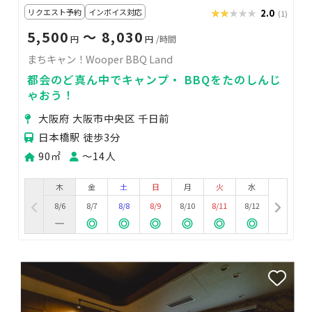
リクエスト予約
インボイス対応
★★★★★
★★★★★
2.0
(1)
5,500
〜 8,030
円
円
/時間
まちキャン！Wooper BBQ Land
都会のど真ん中でキャンプ・ BBQをたのしんじ
ゃおう！
大阪府 大阪市中央区 千日前
日本橋駅 徒歩3分
90㎡
〜14人
木
金
土
日
月
火
水
8/6
8/7
8/8
8/9
8/10
8/11
8/12