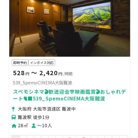
即時予約
インボイス対応
528
〜 2,420
円
円
/時間
539_SpemoCINEMA大阪難波
スペモシネマ🎬歓送迎会🎊映画鑑賞🎬おしゃれデ
ート🐈‍⬛539_SpemoCINEMA大阪難波
大阪府 大阪市浪速区 難波中
難波駅 徒歩1分
28㎡
〜10人