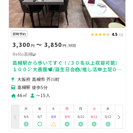
即時予約
★★★★★
★★★★★
4.5
(2)
3,300
〜 3,850
円
円
/時間
ReNo高槻🧩
高槻駅から歩いてすぐ！/３０名以上収容可能/
１００㌅大画面📽️/誕生日会🎂/推し活🫶土足OK
👞
大阪府 高槻市 芥川町
高槻駅 徒歩5分
46㎡
〜15人
木
金
土
日
月
火
水
8/6
8/7
8/8
8/9
8/10
8/11
8/12