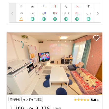
木
金
土
日
月
火
水
8/6
8/7
8/8
8/9
8/10
8/11
8/12
即時予約
インボイス対応
★★★★★
★★★★★
5.0
(2)
1,100
〜 3,278
円
円
/時間