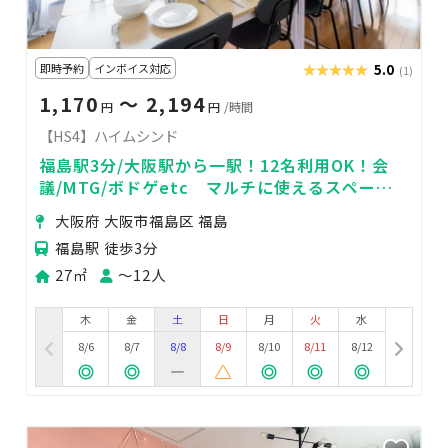
即時予約
インボイス対応
★★★★★
★★★★★
5.0
(1)
1,170
〜 2,194
円
円
/時間
【HS4】ハイムシンド
福島駅3分/大阪駅から一駅！12名利用OK！会
議/MTG/ボドゲetc マルチに使えるスペー
ス！
大阪府 大阪市福島区 福島
福島駅 徒歩3分
27㎡
〜12人
木
金
土
日
月
火
水
8/6
8/7
8/8
8/9
8/10
8/11
8/12