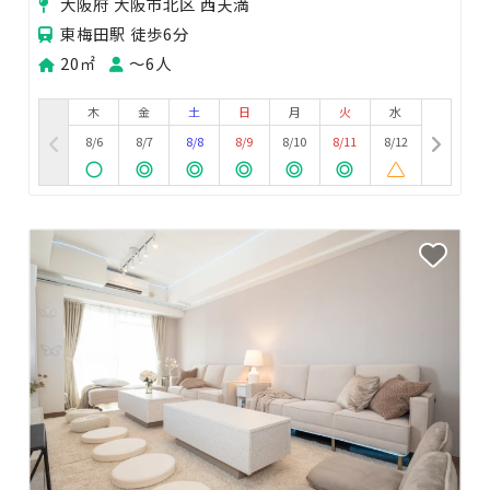
大阪府 大阪市北区 西天満
東梅田駅 徒歩6分
20㎡
〜6人
木
金
土
日
月
火
水
8/6
8/7
8/8
8/9
8/10
8/11
8/12