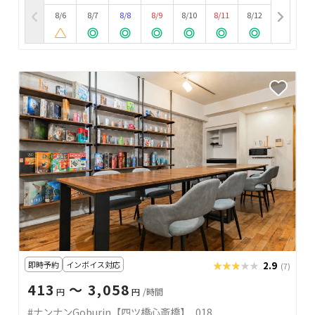
8/6
8/7
8/8
8/9
8/10
8/11
8/12
即時予約
インボイス対応
★★★★★
★★★★★
2.9
(7)
413
〜 3,058
円
円
/時間
#ナンナンGoburin【四ツ橋心斎橋】_018