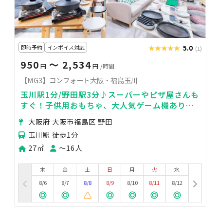
即時予約
インボイス対応
★★★★★
★★★★★
5.0
(1)
950
〜 2,534
円
円
/時間
【MG3】コンフォート大阪・福島玉川
玉川駅1分/野田駅3分♪スーパーやピザ屋さんも
すぐ！子供用おもちゃ、大人気ゲーム機あり🎮
75㌅スクリーン/プロジェクタあり
大阪府 大阪市福島区 野田
玉川駅 徒歩1分
27㎡
〜16人
木
金
土
日
月
火
水
8/6
8/7
8/8
8/9
8/10
8/11
8/12