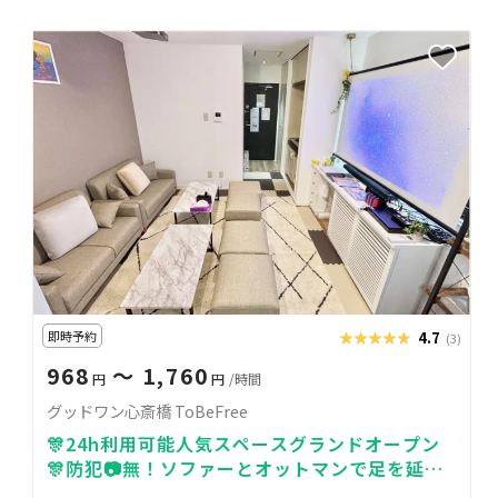
即時予約
★★★★★
★★★★★
4.7
(3)
968
〜 1,760
円
円
/時間
グッドワン心斎橋 ToBeFree
🎊24h利用可能人気スペースグランドオープン
🎊防犯📷無！ソファーとオットマンで足を延ば
して映画鑑賞可！キッチン・調理器具完備！