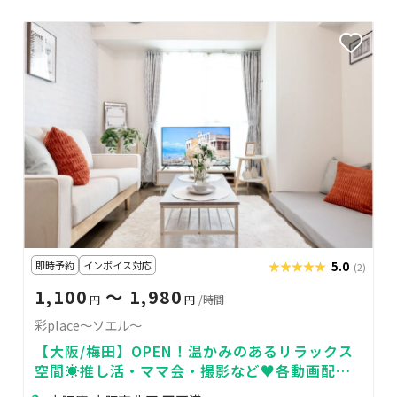
即時予約
インボイス対応
★★★★★
★★★★★
5.0
(2)
1,100
〜 1,980
円
円
/時間
彩place～ソエル～
【大阪/梅田】OPEN！温かみのあるリラックス
空間☀️推し活・ママ会・撮影など♥️各動画配信
サービスが見放題🌈