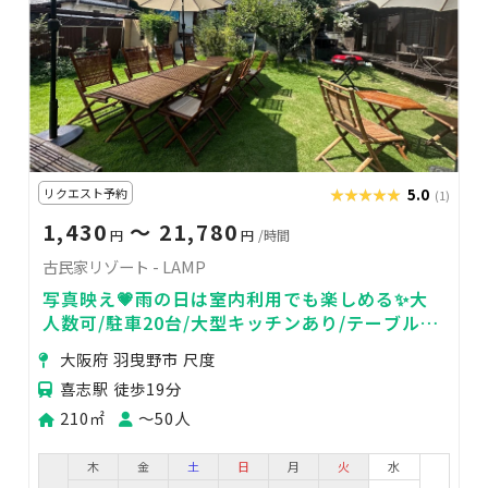
リクエスト予約
★★★★★
★★★★★
5.0
(1)
1,430
〜 21,780
円
円
/時間
古民家リゾート - LAMP
写真映え💗雨の日は室内利用でも楽しめる✨大
人数可/駐車20台/大型キッチンあり/テーブル・
椅子・パラソル貸出無料
大阪府 羽曳野市 尺度
喜志駅 徒歩19分
210㎡
〜50人
木
金
土
日
月
火
水