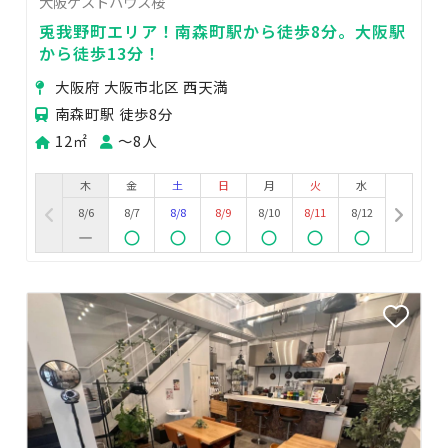
大阪ゲストハウス桜
兎我野町エリア！南森町駅から徒歩8分。大阪駅
から徒歩13分！
大阪府 大阪市北区 西天満
南森町駅 徒歩8分
12㎡
〜8人
木
金
土
日
月
火
水
8/6
8/7
8/8
8/9
8/10
8/11
8/12