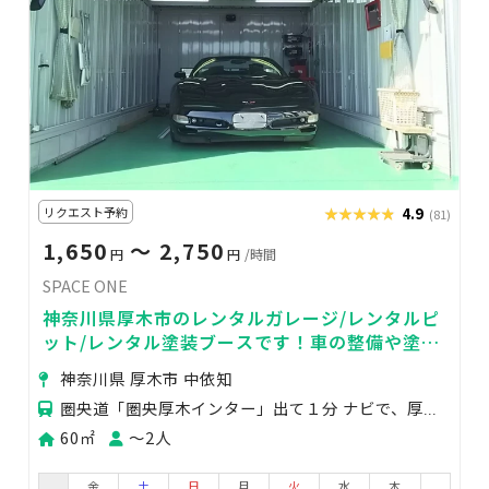
リクエスト予約
★★★★★
★★★★★
4.9
(81)
1,650
〜 2,750
円
円
/時間
SPACE ONE
神奈川県厚木市のレンタルガレージ/レンタルピ
ット/レンタル塗装ブースです！車の整備や塗装
にピッタリ
神奈川県 厚木市 中依知
圏央道「圏央厚木インター」出て１分 ナビで、厚木市中依知545目安にお越し下さい。
60㎡
〜2人
金
土
日
月
火
水
木