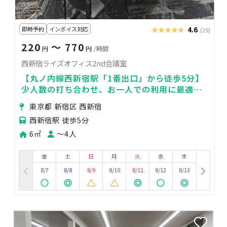
即時予約
インボイス対応
★★★★★
★★★★★
4.6
(25)
220
〜 770
円
円
/時間
西新宿ライズオフィス2nd会議室
【丸ノ内線西新宿駅「1番出口」から徒歩5分】
少人数の打ち合わせ、お一人での利用に最適な
お部屋です♪当日予約OK！
東京都 新宿区 西新宿
西新宿駅 徒歩5分
6㎡
〜4人
金
土
日
月
火
水
木
8/7
8/8
8/9
8/10
8/11
8/12
8/13