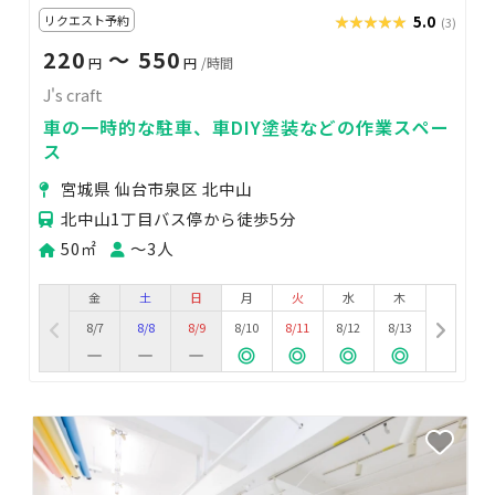
リクエスト予約
★★★★★
★★★★★
5.0
(3)
220
〜 550
円
円
/時間
J's craft
車の一時的な駐車、車DIY塗装などの作業スペー
ス
宮城県 仙台市泉区 北中山
北中山1丁目バス停から徒歩5分
50㎡
〜3人
金
土
日
月
火
水
木
8/7
8/8
8/9
8/10
8/11
8/12
8/13