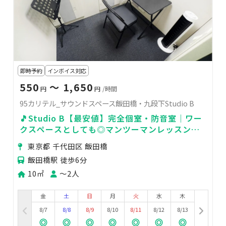
即時予約
インボイス対応
550
〜 1,650
円
円
/時間
95カリテル_サウンドスペース飯田橋・九段下Studio B
🎵Studio B【最安値】完全個室・防音室｜ワー
クスペースとしても◎マンツーマンレッスン・
自主練習に最適な音楽スタジオ[95]
東京都 千代田区 飯田橋
飯田橋駅 徒歩6分
10㎡
〜2人
金
土
日
月
火
水
木
8/7
8/8
8/9
8/10
8/11
8/12
8/13