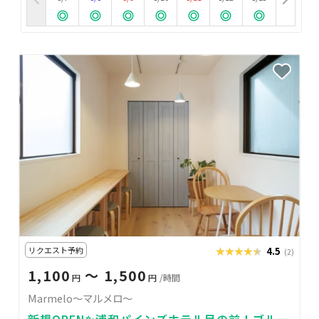
リクエスト予約
★★★★★
★★★★★
4.5
(2)
1,100
〜 1,500
円
円
/時間
Marmelo〜マルメロ〜