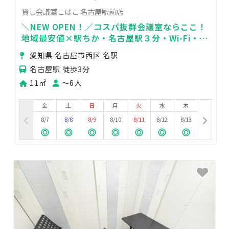
貸し会議室こはこ 名古屋駅前店
＼NEW OPEN！／コスパ抜群会議室ならここ！
地域最安値×駅ちか・名古屋駅３分・Wi-Fi・飲
食可・会議・テレワーク・オフ会
愛知県 名古屋市西区 名駅
名古屋駅 徒歩3分
11㎡
〜6人
金
土
日
月
火
水
木
8/7
8/8
8/9
8/10
8/11
8/12
8/13