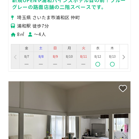
新規OPEN✨浦和パインズホテル目の前！ブルー
グレーの路面店舗の二階スペースです。
埼玉県 さいたま市浦和区 仲町
浦和駅 徒歩7分
8㎡
〜4人
金
土
日
月
火
水
木
8/7
8/8
8/9
8/10
8/11
8/12
8/13