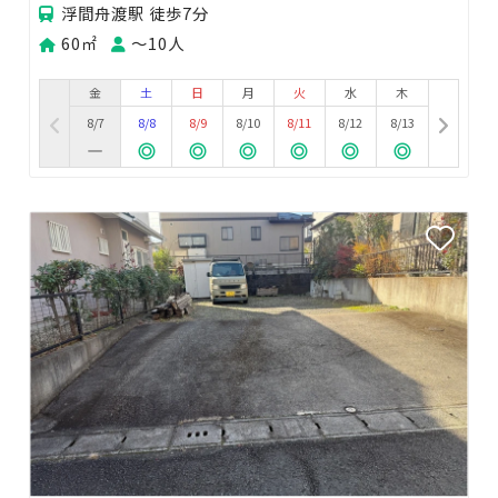
浮間舟渡駅 徒歩7分
60㎡
〜10人
金
土
日
月
火
水
木
8/7
8/8
8/9
8/10
8/11
8/12
8/13