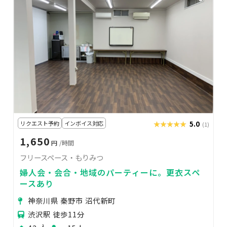
リクエスト予約
インボイス対応
★★★★★
★★★★★
5.0
(1)
1,650
円
/時間
フリースペース・もりみつ
婦人会・会合・地域のパーティーに。更衣スペ
ースあり
神奈川県 秦野市 沼代新町
渋沢駅 徒歩11分