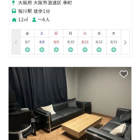
大阪府 大阪市浪速区 幸町
桜川駅 徒歩1分
12㎡
〜6人
金
土
日
月
火
水
木
8/7
8/8
8/9
8/10
8/11
8/12
8/13