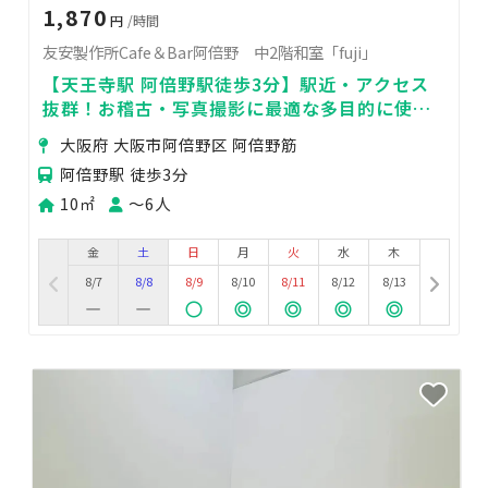
1,870
円
/時間
友安製作所Cafe＆Bar阿倍野 中2階和室「fuji」
【天王寺駅 阿倍野駅徒歩3分】駅近・アクセス
抜群！お稽古・写真撮影に最適な多目的に使え
る和空間✨
大阪府 大阪市阿倍野区 阿倍野筋
阿倍野駅 徒歩3分
10㎡
〜6人
金
土
日
月
火
水
木
8/7
8/8
8/9
8/10
8/11
8/12
8/13