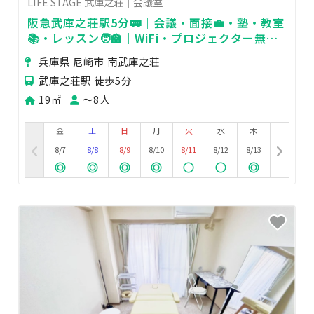
LIFE STAGE 武庫之荘｜会議室
阪急武庫之荘駅5分🚃｜会議・面接💼・塾・教室
📚・レッスン🧑‍🏫｜WiFi・プロジェクター無料
🎥｜最大8名迄
兵庫県 尼崎市 南武庫之荘
武庫之荘駅 徒歩5分
19㎡
〜8人
金
土
日
月
火
水
木
8/7
8/8
8/9
8/10
8/11
8/12
8/13