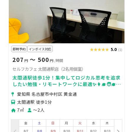
即時予約
インボイス対応
★★★★★
★★★★★
5.0
(1)
207
〜 500
円
円
/時間
セルフカフェ 太閤通駅店（2名用個室）
太閤通駅徒歩1分！集中してロジカル思考を追求
したい勉強・リモートワークに最適✨👩‍🎓🧑‍🎓飲
食持ち込みOK🍫🥤
愛知県 名古屋市中村区 黄金通
太閤通駅 徒歩1分
7㎡
〜2人
金
土
日
月
火
水
木
8/7
8/8
8/9
8/10
8/11
8/12
8/13