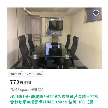
即時予約
インボイス対応
770
円
/時間
YUME space 桜川 301
桜川駅1分･難波駅8分🚶‍♀️6名着席可🪑会議・打ち
合わせ🧑‍💼撮影🎥YUME space 桜川 301（貸し
会議室）