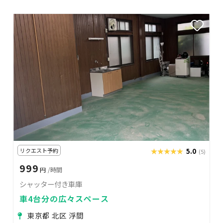
リクエスト予約
★★★★★
★★★★★
5.0
(5)
999
円
/時間
シャッター付き車庫
車4台分の広々スペース
東京都 北区 浮間