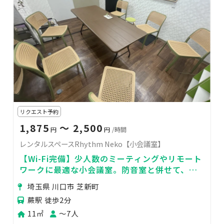
リクエスト予約
1,875
〜 2,500
円
円
/時間
レンタルスペースRhythm Neko【小会議室】
【Wi-Fi完備】少人数のミーティングやリモート
ワークに最適な小会議室。防音室と併せて、イ
ベント控え室や荷物置き場としての利用も便利
埼玉県 川口市 芝新町
です。
蕨駅 徒歩2分
11㎡
〜7人