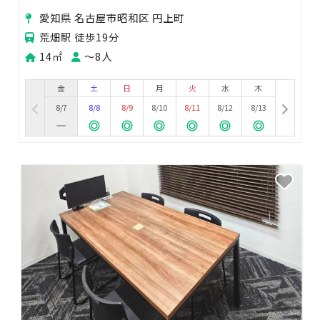
やすいレンタルスペース！
愛知県 名古屋市昭和区 円上町
荒畑駅 徒歩19分
14㎡
〜8人
金
土
日
月
火
水
木
8/7
8/8
8/9
8/10
8/11
8/12
8/13