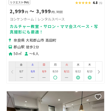
リクエスト予約
★★★★★
★★★★★
4.8
(5)
2,999
〜 3,999
円
円
/時間
ヨシケンホーム｜レンタルスペース
カルチャー教室・サロン・ママ会スペース・写
真撮影にも最適！
奈良県 大和郡山市 高田町
郡山駅 徒歩1分
50㎡
〜6人
金
土
日
月
火
水
木
8/7
8/8
8/9
8/10
8/11
8/12
8/13