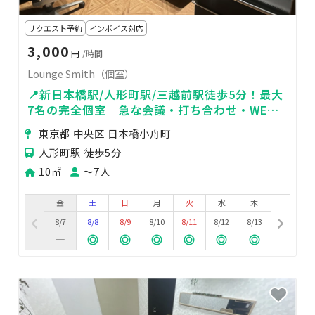
リクエスト予約
インボイス対応
3,000
円
/時間
Lounge Smith（個室）
📍新日本橋駅/人形町駅/三越前駅徒歩5分！最大
7名の完全個室｜急な会議・打ち合わせ・WEB
会議・テレワークに💻
東京都 中央区 日本橋小舟町
人形町駅 徒歩5分
10㎡
〜7人
金
土
日
月
火
水
木
8/7
8/8
8/9
8/10
8/11
8/12
8/13