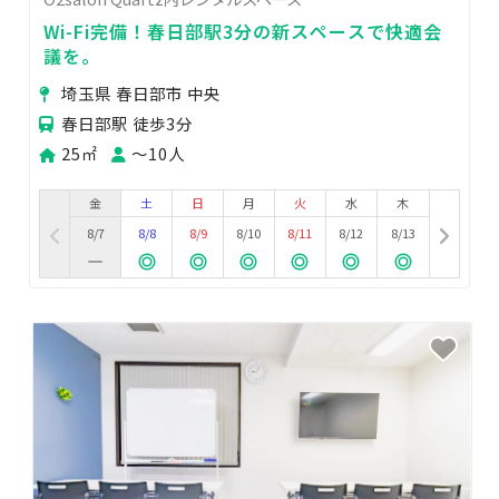
Wi-Fi完備！春日部駅3分の新スペースで快適会
議を。
埼玉県 春日部市 中央
春日部駅 徒歩3分
25㎡
〜10人
金
土
日
月
火
水
木
8/7
8/8
8/9
8/10
8/11
8/12
8/13