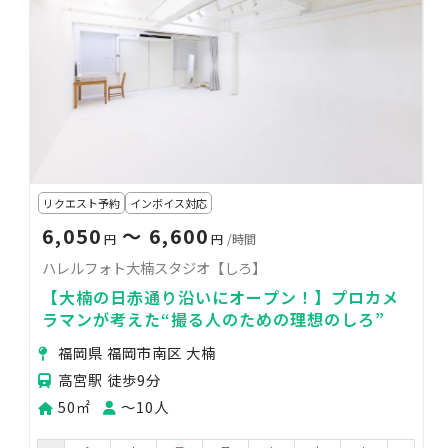
リクエスト予約
インボイス対応
6,050
〜 6,600
円
円
/時間
ハレルフォト大楠スタジオ【しろ】
【大楠の日赤通り沿いにオープン！】プロカメ
ラマンが考えた“撮る人のための理想のしろ”
福岡県 福岡市南区 大楠
高宮駅 徒歩9分
50㎡
〜10人