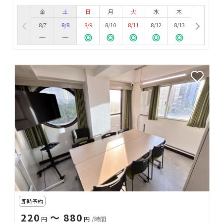
金
土
日
月
火
水
木
8/7
8/8
8/9
8/10
8/11
8/12
8/13
即時予約
220
〜 880
円
円
/時間