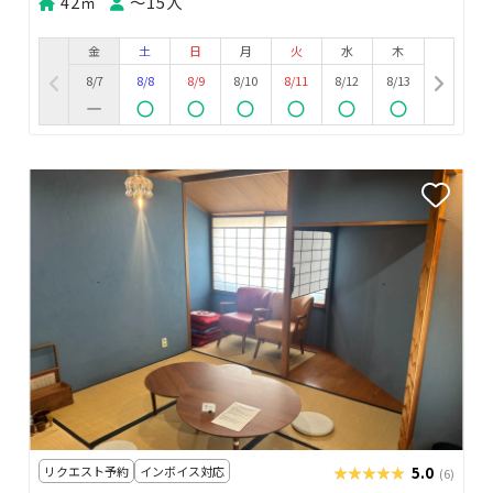
42㎡
〜15人
金
土
日
月
火
水
木
8/7
8/8
8/9
8/10
8/11
8/12
8/13
リクエスト予約
インボイス対応
★★★★★
★★★★★
5.0
(6)