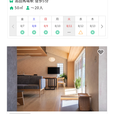
高田馬場駅 徒歩5分
50㎡
〜20人
金
土
日
月
火
水
木
8/7
8/8
8/9
8/10
8/11
8/12
8/13