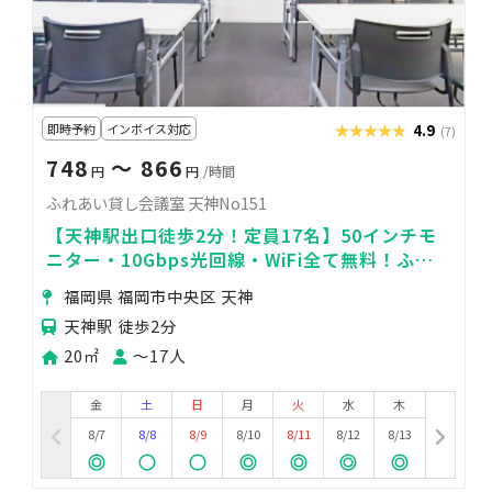
即時予約
インボイス対応
★★★★★
★★★★★
4.9
(7)
748
〜 866
円
円
/時間
ふれあい貸し会議室 天神No151
【天神駅出口徒歩2分！定員17名】50インチモ
ニター・10Gbps光回線・WiFi全て無料！ふれ
あい貸し会議室 天神No151
福岡県 福岡市中央区 天神
天神駅 徒歩2分
20㎡
〜17人
金
土
日
月
火
水
木
8/7
8/8
8/9
8/10
8/11
8/12
8/13