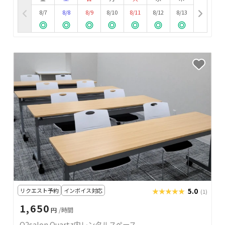
8/7
8/8
8/9
8/10
8/11
8/12
8/13
リクエスト予約
インボイス対応
★★★★★
★★★★★
5.0
(1)
1,650
円
/時間
O2salon Quartz内レンタルスペース