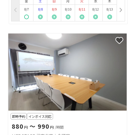
金
土
日
月
火
水
木
8/7
8/8
8/9
8/10
8/11
8/12
8/13
即時予約
インボイス対応
880
〜 990
円
円
/時間