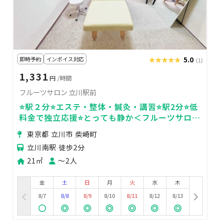
即時予約
インボイス対応
★★★★★
★★★★★
5.0
(1)
1,331
円
/時間
フルーツサロン 立川駅前
⭐️駅２分⭐️エステ・整体・鍼灸・講習⭐️駅2分⭐️低
料金で独立応援⭐️とっても静か＜フルーツサロン
＞
東京都 立川市 柴崎町
立川南駅 徒歩2分
21㎡
〜2人
金
土
日
月
火
水
木
8/7
8/8
8/9
8/10
8/11
8/12
8/13