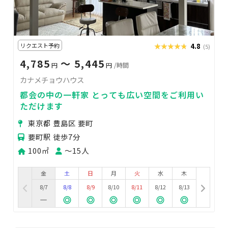
リクエスト予約
★★★★★
★★★★★
4.8
(5)
4,785
〜 5,445
円
円
/時間
カナメチョウハウス
都会の中の一軒家 とっても広い空間をご利用い
ただけます
東京都 豊島区 要町
要町駅 徒歩7分
100㎡
〜15人
金
土
日
月
火
水
木
8/7
8/8
8/9
8/10
8/11
8/12
8/13