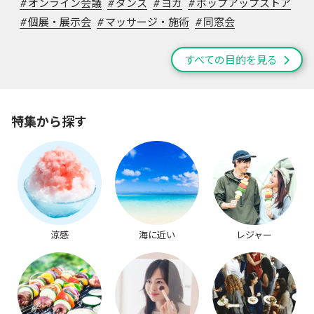
#
オンライン会議
#
ダンス
#
ヨガ
#
ポップアップストア
#
個展・展示会
#
マッサージ・施術
#
同窓会
すべての目的を見る
特集から探す
涼感
海に近い
レジャー