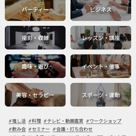
パーティー
ビジネス
撮影・収録
レッスン・講座
趣味・遊び
イベント・催事
美容・セラピー
スポーツ・運動
#
推し活
#
料理
#
テレビ・動画鑑賞
#
ワークショップ
#
飲み会
#
セミナー
#
会議・打ち合わせ