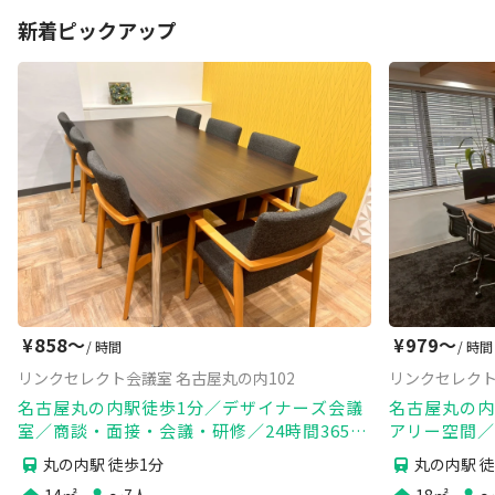
新着ピックアップ
¥
858〜
¥
979〜
/ 時間
/ 時間
リンクセレクト会議室 名古屋丸の内102
リンクセレクト
名古屋丸の内駅徒歩1分／デザイナーズ会議
名古屋丸の内
室／商談・面接・会議・研修／24時間365日
アリー空間／
／高速wifi・電源・モニター完備
時間365日／
丸の内駅 徒歩1分
丸の内駅 徒