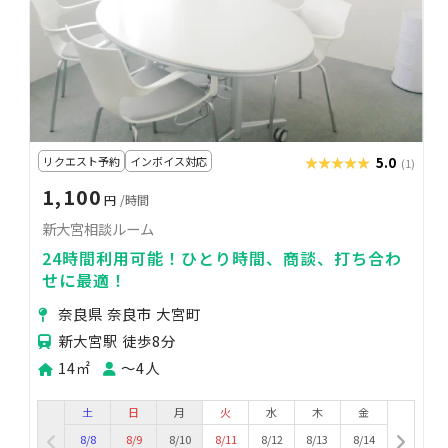
リクエスト予約
インボイス対応
★★★★★
★★★★★
5.0
(1)
1,100
円
/時間
新大宮相談ルーム
24時間利用可能！ひとり時間、商談、打ち合わ
せに最適！
奈良県 奈良市 大宮町
新大宮駅 徒歩8分
14㎡
〜4人
土
日
月
火
水
木
金
8/8
8/9
8/10
8/11
8/12
8/13
8/14