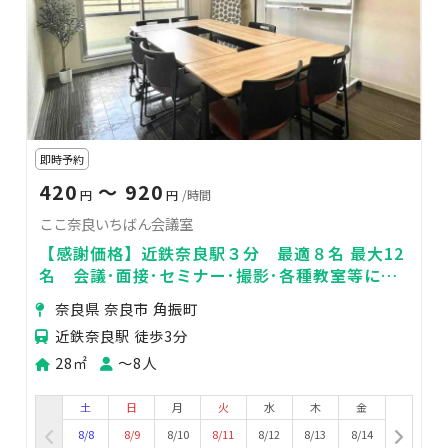
即時予約
420
〜 920
円
円
/時間
ここ奈良いちばん会議室
【感謝価格】近鉄奈良駅３分 最適８名 最大12
名 会議･面接･セミナー･撮影･各種教室等に最
適 Wi-Fiは光ファイバー接続
奈良県 奈良市 角振町
近鉄奈良駅 徒歩3分
28㎡
〜8人
土
日
月
火
水
木
金
8/8
8/9
8/10
8/11
8/12
8/13
8/14