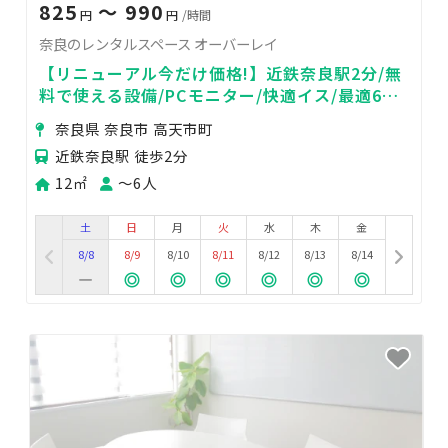
825
〜 990
円
円
/時間
奈良のレンタルスペース オーバーレイ
【リニューアル今だけ価格!】近鉄奈良駅2分/無
料で使える設備/PCモニター/快適イス/最適6名
最大8名/ホワイトボード/光回線Wi-Fi
奈良県 奈良市 高天市町
近鉄奈良駅 徒歩2分
12㎡
〜6人
土
日
月
火
水
木
金
8/8
8/9
8/10
8/11
8/12
8/13
8/14