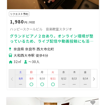
リクエスト予約
1,980
円
/時間
ハッピースクールビル 音楽教室スタジオ
グランドピアノ２台あり。オンライン環境が整
っているため、ライブ配信や動画投稿にも活用
頂けます。
奈良県 奈良市 西大寺北町
大和西大寺駅 徒歩4分
32㎡
〜30人
土
日
月
火
水
木
金
8/8
8/9
8/10
8/11
8/12
8/13
8/14