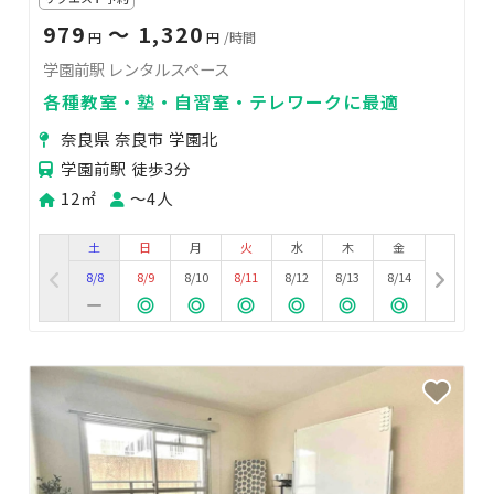
979
〜 1,320
円
円
/時間
学園前駅 レンタルスペース
各種教室・塾・自習室・テレワークに最適
奈良県 奈良市 学園北
学園前駅 徒歩3分
12㎡
〜4人
土
日
月
火
水
木
金
8/8
8/9
8/10
8/11
8/12
8/13
8/14