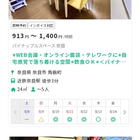
即時予約
インボイス対応
913
〜 1,400
円
円
/時間
パイナップルスペース 奈良
⭐️WEB会議・オンライン面談・テレワークに⭐️自
宅感覚で落ち着ける空間⭐️飲食ＯＫ⭐️＜パイナッ
プルスペース🍍＞
奈良県 奈良市 角振町
近鉄奈良駅 徒歩3分
24㎡
〜5人
土
日
月
火
水
木
金
8/8
8/9
8/10
8/11
8/12
8/13
8/14