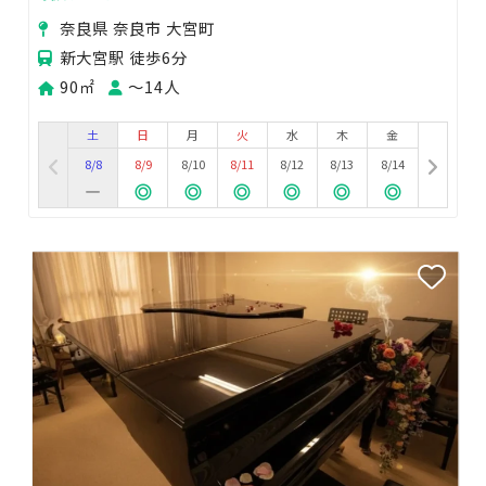
奈良県 奈良市 大宮町
新大宮駅 徒歩6分
90㎡
〜14人
土
日
月
火
水
木
金
8/8
8/9
8/10
8/11
8/12
8/13
8/14