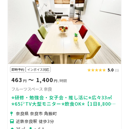
即時予約
インボイス対応
★★★★★
★★★★★
5.0
(1)
463
〜 1,400
円
円
/時間
フルーツスペース 奈良
⭐️研修・勉強会・女子会・推し活に⭐️広々33㎡
⭐️65㌅TV大型モニター⭐️飲食OK⭐️【1日8,800
円】＜フルーツスペース🍋＞
奈良県 奈良市 角振町
近鉄奈良駅 徒歩3分
25㎡
〜6人