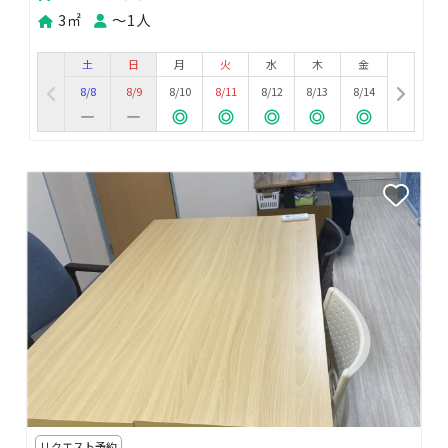
3㎡
〜1人
土
日
月
火
水
木
金
8/8
8/9
8/10
8/11
8/12
8/13
8/14
リクエスト予約