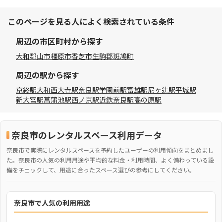
このページを見る人によく検索されている条件
周辺の市区町村から探す
大和郡山市
橿原市
香芝市
生駒郡斑鳩町
周辺の駅から探す
京終駅
大和西大寺駅
奈良駅
学園前駅
富雄駅
尼ヶ辻駅
平城駅
新大宮駅
菖蒲池駅
西ノ京駅
近鉄奈良駅
高の原駅
奈良市のレンタルスペース利用データ
奈良市で実際にレンタルスペースを予約したユーザーの利用傾向をまとめまし
た。奈良市の人気の利用用途や平均的な料金・利用時間、よく備わっている設
備をチェックして、用途に合ったスペース選びの参考にしてください。
奈良市で人気の利用用途