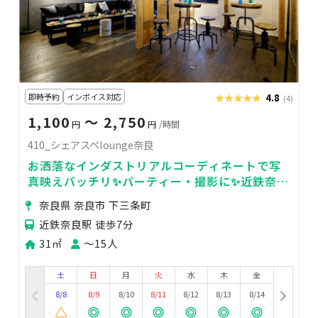
即時予約
インボイス対応
★★★★★
★★★★★
4.8
(4)
1,100
〜 2,750
円
円
/時間
410_シェアスペlounge奈良
お洒落なインダストリアルコーディネートで写
真映えバッチリ✨パーティー・撮影に✨近鉄奈良
駅から徒歩4分✨
奈良県 奈良市 下三条町
近鉄奈良駅 徒歩7分
31㎡
〜15人
土
日
月
火
水
木
金
8/8
8/9
8/10
8/11
8/12
8/13
8/14