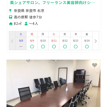
風シェアサロン。フリーランス美容師向けシャ
ンプー台併設の面貸しブース
奈良県 奈良市 右京
高の原駅 徒歩7分
82㎡
〜4人
土
日
月
火
水
木
金
8/8
8/9
8/10
8/11
8/12
8/13
8/14