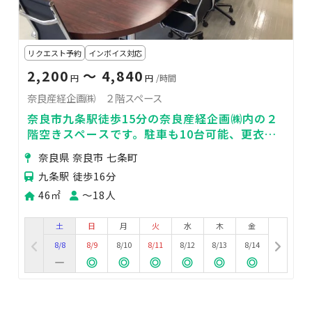
リクエスト予約
インボイス対応
2,200
〜 4,840
円
円
/時間
奈良産経企画㈱ ２階スペース
奈良市九条駅徒歩15分の奈良産経企画㈱内の２
階空きスペースです。駐車も10台可能、更衣室
も使用OK。会議・文化教室・集会に。
奈良県 奈良市 七条町
九条駅 徒歩16分
46㎡
〜18人
土
日
月
火
水
木
金
8/8
8/9
8/10
8/11
8/12
8/13
8/14