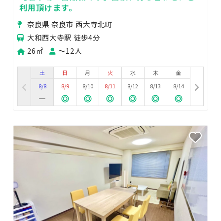
利用頂けます。
奈良県 奈良市 西大寺北町
大和西大寺駅 徒歩4分
26㎡
〜12人
土
日
月
火
水
木
金
8/8
8/9
8/10
8/11
8/12
8/13
8/14