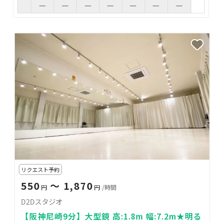
リクエスト予約
550
〜 1,870
円
円
/時間
D2Dスタジオ
【阪神尼崎9分】大型鏡 高:1.8m 幅:7.2m★明る