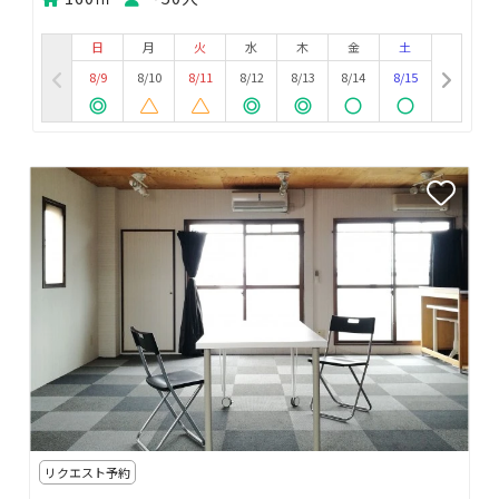
日
月
火
水
木
金
土
8/9
8/10
8/11
8/12
8/13
8/14
8/15
リクエスト予約