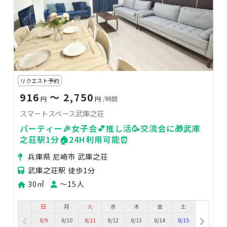
リクエスト予約
916
〜 2,750
円
円
/時間
スマートスペース武庫之荘
パーティー🎉女子会💕推し活🥳交流会に🎁武庫
之荘駅1分🏠24H利用可能⏰
兵庫県 尼崎市 武庫之荘
武庫之荘駅 徒歩1分
30㎡
〜15人
日
月
火
水
木
金
土
8/9
8/10
8/11
8/12
8/13
8/14
8/15