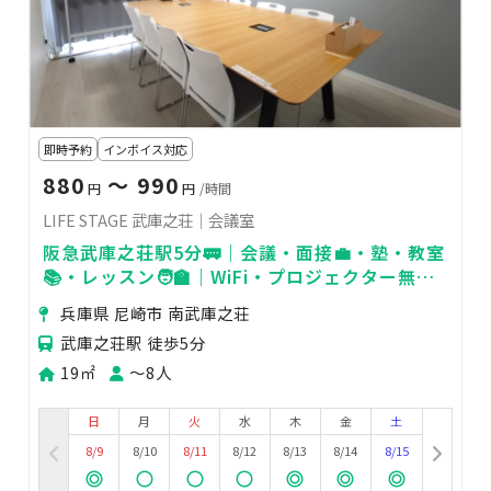
即時予約
インボイス対応
880
〜 990
円
円
/時間
LIFE STAGE 武庫之荘｜会議室
阪急武庫之荘駅5分🚃｜会議・面接💼・塾・教室
📚・レッスン🧑‍🏫｜WiFi・プロジェクター無料
🎥｜最大8名迄
兵庫県 尼崎市 南武庫之荘
武庫之荘駅 徒歩5分
19㎡
〜8人
日
月
火
水
木
金
土
8/9
8/10
8/11
8/12
8/13
8/14
8/15