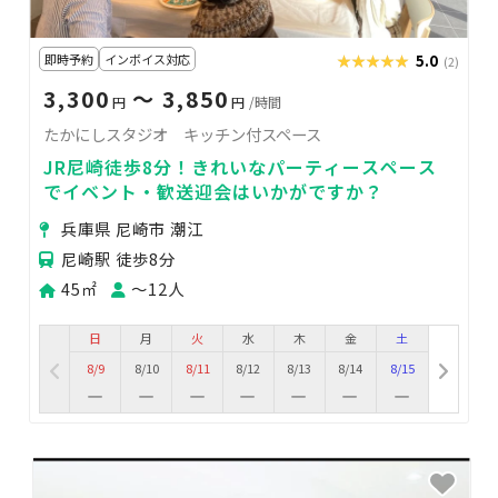
即時予約
インボイス対応
★★★★★
★★★★★
5.0
(2)
3,300
〜 3,850
円
円
/時間
たかにしスタジオ キッチン付スペース
JR尼崎徒歩8分！きれいなパーティースペース
でイベント・歓送迎会はいかがですか？
兵庫県 尼崎市 潮江
尼崎駅 徒歩8分
45㎡
〜12人
日
月
火
水
木
金
土
8/9
8/10
8/11
8/12
8/13
8/14
8/15