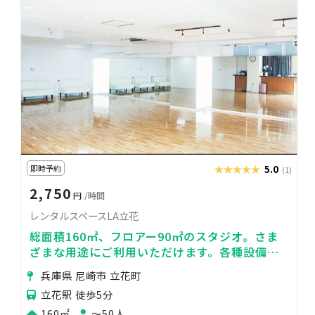
即時予約
★★★★★
★★★★★
5.0
(1)
2,750
円
/時間
レンタルスペースLA立花
総面積160㎡、フロアー90㎡のスタジオ。さま
ざまな用途にご利用いただけます。各種設備が
充実！
兵庫県 尼崎市 立花町
立花駅 徒歩5分
160㎡
〜50人