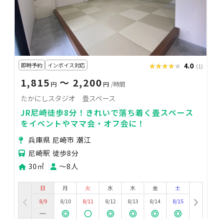
即時予約
インボイス対応
★★★★★
★★★★★
4.0
(1)
1,815
〜 2,200
円
円
/時間
たかにしスタジオ 畳スペース
JR尼崎徒歩8分！きれいで落ち着く畳スペース
をイベントやママ会・オフ会に！
兵庫県 尼崎市 潮江
尼崎駅 徒歩8分
30㎡
〜8人
日
月
火
水
木
金
土
8/9
8/10
8/11
8/12
8/13
8/14
8/15