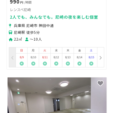
990
円
/時間
レンスペ尼崎
2人でも、みんなでも。尼崎の夜を楽しむ個室
兵庫県 尼崎市 神田中通
尼崎駅 徒歩5分
22㎡
〜10人
日
月
火
水
木
金
土
8/9
8/10
8/11
8/12
8/13
8/14
8/15