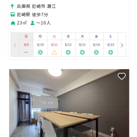
快適会議室｜打ち合わせ・商談・面接に
兵庫県 尼崎市 潮江
尼崎駅 徒歩7分
23㎡
〜10人
日
月
火
水
木
金
土
8/9
8/10
8/11
8/12
8/13
8/14
8/15