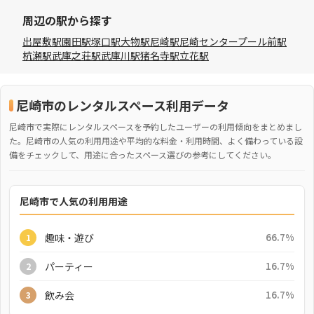
周辺の駅から探す
出屋敷駅
園田駅
塚口駅
大物駅
尼崎駅
尼崎センタープール前駅
杭瀬駅
武庫之荘駅
武庫川駅
猪名寺駅
立花駅
尼崎市のレンタルスペース利用データ
尼崎市で実際にレンタルスペースを予約したユーザーの利用傾向をまとめまし
た。尼崎市の人気の利用用途や平均的な料金・利用時間、よく備わっている設
備をチェックして、用途に合ったスペース選びの参考にしてください。
尼崎市で人気の利用用途
趣味・遊び
66.7%
1
パーティー
16.7%
2
飲み会
16.7%
3