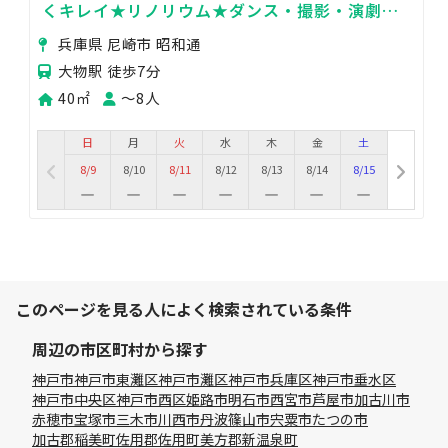
くキレイ★リノリウム★ダンス・撮影・演劇・
ウォーキング・空手・ヨガに◎
兵庫県 尼崎市 昭和通
大物駅 徒歩7分
40㎡
〜8人
日
月
火
水
木
金
土
8/9
8/10
8/11
8/12
8/13
8/14
8/15
このページを見る人によく検索されている条件
周辺の市区町村から探す
神戸市
神戸市東灘区
神戸市灘区
神戸市兵庫区
神戸市垂水区
神戸市中央区
神戸市西区
姫路市
明石市
西宮市
芦屋市
加古川市
赤穂市
宝塚市
三木市
川西市
丹波篠山市
宍粟市
たつの市
加古郡稲美町
佐用郡佐用町
美方郡新温泉町