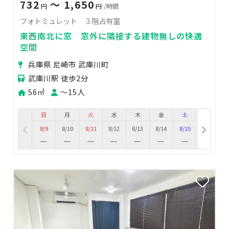
732
〜 1,650
円
円
/時間
フォトミュレット ３階占有室
東西南北に窓 窓外に隣接する建物無しの快適
空間
兵庫県 尼崎市 武庫川町
武庫川駅 徒歩2分
56㎡
〜15人
日
月
火
水
木
金
土
8/9
8/10
8/11
8/12
8/13
8/14
8/15