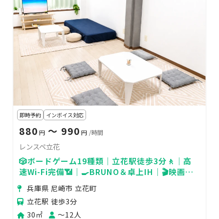
即時予約
インボイス対応
880
〜 990
円
円
/時間
レンスペ立花
🎲ボードゲーム19種類｜立花駅徒歩3分🚶｜高
速Wi-Fi完備📶｜🍳BRUNO＆卓上IH｜🎬映画見
放題スペース🔌
兵庫県 尼崎市 立花町
立花駅 徒歩3分
30㎡
〜12人