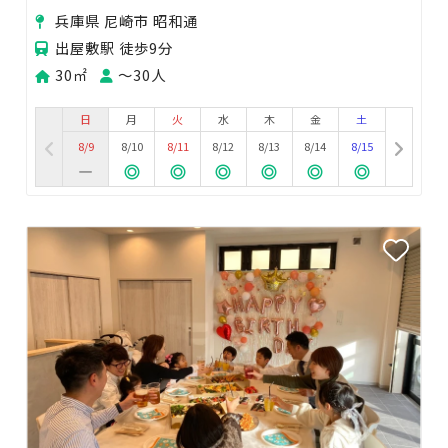
トアや屋台出店、キッチンカーにどうぞ！
兵庫県 尼崎市 昭和通
出屋敷駅 徒歩9分
30㎡
〜30人
日
月
火
水
木
金
土
8/9
8/10
8/11
8/12
8/13
8/14
8/15