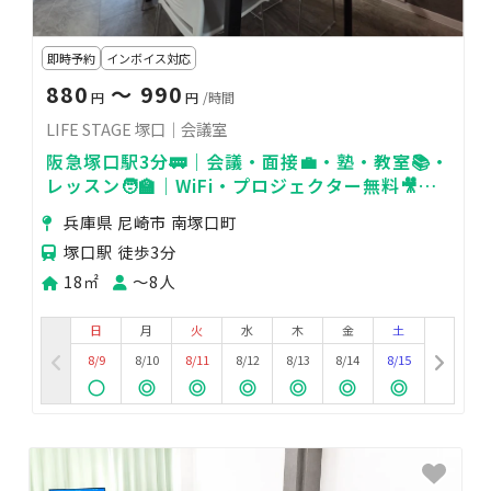
即時予約
インボイス対応
880
〜 990
円
円
/時間
LIFE STAGE 塚口｜会議室
阪急塚口駅3分🚃｜会議・面接💼・塾・教室📚・
レッスン🧑‍🏫｜WiFi・プロジェクター無料🎥｜
最大8名迄
兵庫県 尼崎市 南塚口町
塚口駅 徒歩3分
18㎡
〜8人
日
月
火
水
木
金
土
8/9
8/10
8/11
8/12
8/13
8/14
8/15