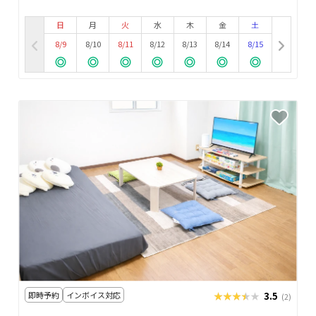
日
月
火
水
木
金
土
8/9
8/10
8/11
8/12
8/13
8/14
8/15
即時予約
インボイス対応
★★★★★
★★★★★
3.5
(2)