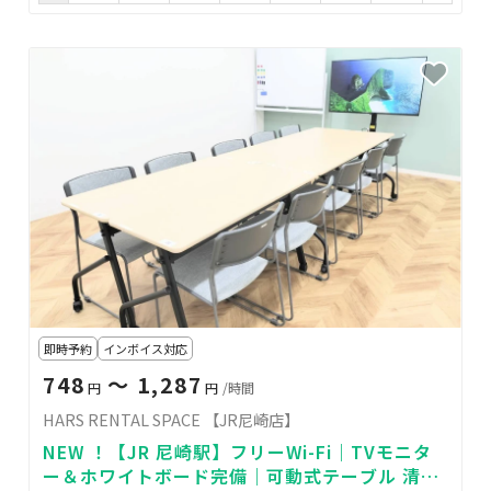
即時予約
インボイス対応
748
〜 1,287
円
円
/時間
HARS RENTAL SPACE 【JR尼崎店】
NEW ！【JR 尼崎駅】フリーWi-Fi｜TVモニタ
ー＆ホワイトボード完備｜可動式テーブル 清潔