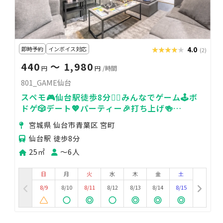
即時予約
インボイス対応
★★★★★
★★★★★
4.0
(2)
440
〜 1,980
円
円
/時間
801_GAME仙台
スペモ🎮️仙台駅徒歩8分🚶‍♀️みんなでゲーム🕹️ボ
ドゲ🎲デート💖パーティー🎉打ち上げ🍻
801_GAME仙台
宮城県 仙台市青葉区 宮町
仙台駅 徒歩8分
25㎡
〜6人
日
月
火
水
木
金
土
8/9
8/10
8/11
8/12
8/13
8/14
8/15