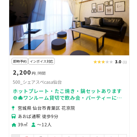
即時予約
インボイス対応
★★★★★
★★★★★
3.0
(1)
2,200
円
/時間
500_シェアスぺcasa仙台
ホットプレート・たこ焼き・鍋セットあります
🍲🐙ワンルーム貸切で飲み会・パーティーに最
適！
宮城県 仙台市青葉区 花京院
あおば通駅 徒歩9分
39㎡
〜12人