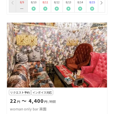
8/9
8/10
8/11
8/12
8/13
8/14
8/15
リクエスト予約
インボイス対応
22
〜 4,400
円
円
/時間
woman only bar 楽園