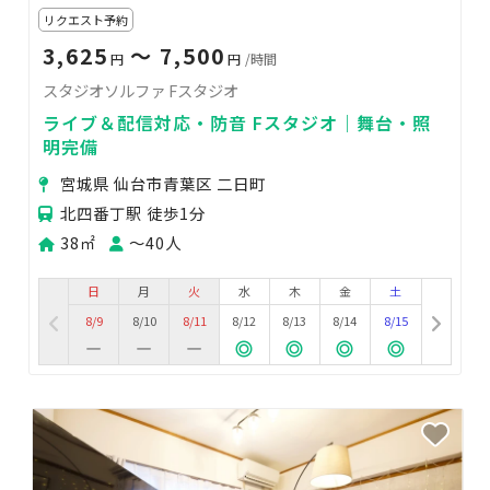
リクエスト予約
3,625
〜 7,500
円
円
/時間
スタジオソルファ Fスタジオ
ライブ＆配信対応・防音 Fスタジオ｜舞台・照
明完備
宮城県 仙台市青葉区 二日町
北四番丁駅 徒歩1分
38㎡
〜40人
日
月
火
水
木
金
土
8/9
8/10
8/11
8/12
8/13
8/14
8/15