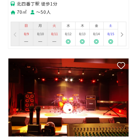
北四番丁駅 徒歩1分
70㎡
〜50人
日
月
火
水
木
金
土
8/9
8/10
8/11
8/12
8/13
8/14
8/15