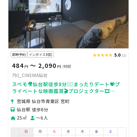
即時予約
インボイス対応
★★★★★
★★★★★
5.0
(2)
484
〜 2,090
円
円
/時間
791_CINEMA仙台
スペモ🎥仙台駅徒歩8分🚶‍♀️まったりデート💝プ
ライベートな映画鑑賞🎬️プロジェクター🎞️
791_CINEMA仙台
宮城県 仙台市青葉区 宮町
仙台駅 徒歩8分
25㎡
〜6人
日
月
火
水
木
金
土