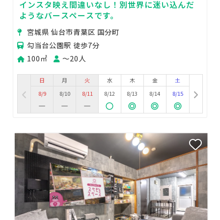
インスタ映え間違いなし！別世界に迷い込んだ
ようなバースペースです。
宮城県 仙台市青葉区 国分町
勾当台公園駅 徒歩7分
100㎡
〜20人
日
月
火
水
木
金
土
8/9
8/10
8/11
8/12
8/13
8/14
8/15