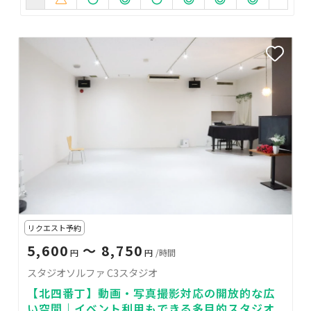
リクエスト予約
5,600
〜 8,750
円
円
/時間
スタジオソルファ C3スタジオ
【北四番丁】動画・写真撮影対応の開放的な広
い空間｜イベント利用もできる多目的スタジオ