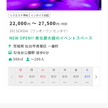
リクエスト予約
インボイス対応
22,000
〜 27,500
円
円
/時間
101 SENDAI（ワンオーワン センダイ）
NEW OPEN!! 東北最大級のイベントスペース
宮城県 仙台市青葉区 一番町
勾当台公園駅 徒歩6分
500㎡
〜100人
日
月
火
水
木
金
土
8/9
8/10
8/11
8/12
8/13
8/14
8/15