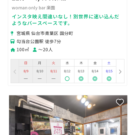
woman only bar 楽園
インスタ映え間違いなし！別世界に迷い込んだ
ようなバースペースです。
宮城県 仙台市青葉区 国分町
勾当台公園駅 徒歩7分
100㎡
〜20人
日
月
火
水
木
金
土
8/9
8/10
8/11
8/12
8/13
8/14
8/15