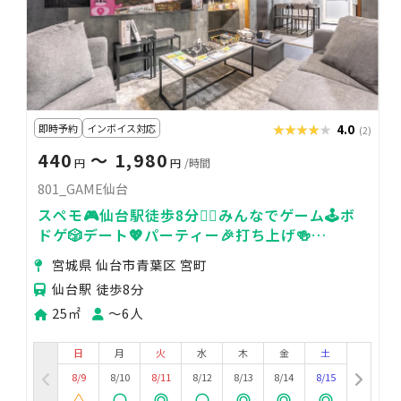
即時予約
インボイス対応
★★★★★
★★★★★
4.0
(2)
440
〜 1,980
円
円
/時間
801_GAME仙台
スペモ🎮️仙台駅徒歩8分🚶‍♀️みんなでゲーム🕹️ボ
ドゲ🎲デート💖パーティー🎉打ち上げ🍻
801_GAME仙台
宮城県 仙台市青葉区 宮町
仙台駅 徒歩8分
25㎡
〜6人
日
月
火
水
木
金
土
8/9
8/10
8/11
8/12
8/13
8/14
8/15