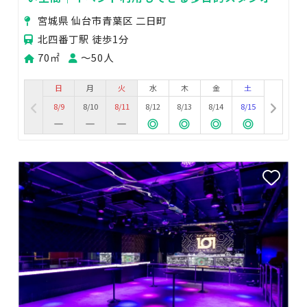
宮城県 仙台市青葉区 二日町
北四番丁駅 徒歩1分
70㎡
〜50人
日
月
火
水
木
金
土
8/9
8/10
8/11
8/12
8/13
8/14
8/15