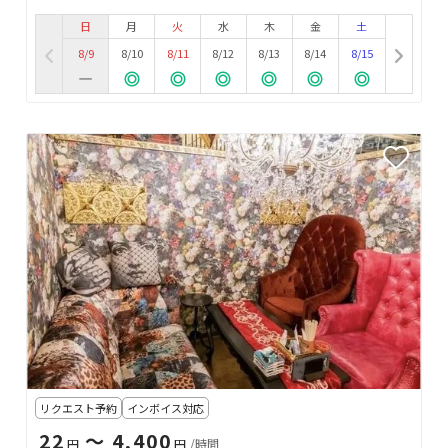
日
月
火
水
木
金
土
8/9
8/10
8/11
8/12
8/13
8/14
8/15
リクエスト予約
インボイス対応
22
〜 4,400
円
円
/時間