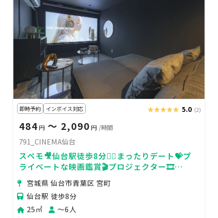
即時予約
インボイス対応
★★★★★
★★★★★
5.0
(2)
484
〜 2,090
円
円
/時間
791_CINEMA仙台
スペモ🎥仙台駅徒歩8分🚶‍♀️まったりデート💝プ
ライベートな映画鑑賞🎬️プロジェクター🎞️
791_CINEMA仙台
宮城県 仙台市青葉区 宮町
仙台駅 徒歩8分
25㎡
〜6人