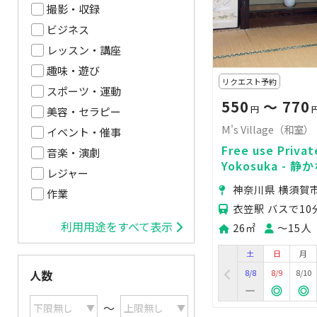
撮影・収録
ビジネス
レッスン・講座
趣味・遊び
リクエスト予約
スポーツ・運動
550
〜 770
円
美容・セラピー
M's Village（和室）
イベント・催事
Free use Privat
音楽・演劇
Yokosuka -
レジャー
ー
神奈川県 横須賀市
作業
衣笠駅 バスで10
利用用途をすべて表示
26㎡
〜15人
土
日
月
8/8
8/9
8/10
人数
〜