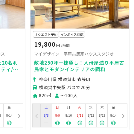
リクエスト予約
インボイス対応
19,800
円
/時間
ース
マイデザイン 平屋古民家ハウススタジオ
大20名利
敷地250坪一棟貸し！入母屋造り平屋古
ティ/懇
民家とモダンインテリアの調和
神奈川県 横須賀市 衣笠町
横須賀中央駅 バスで20分
820㎡
〜100人
金
土
日
月
火
水
木
金
3
8/14
8/8
8/9
8/10
8/11
8/12
8/13
8/14