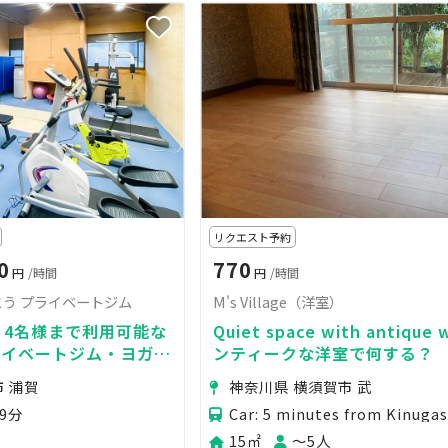
リクエスト予約
0
770
円
/時間
円
/時間
う プライベートジム
M's Village（洋室）
！4名様まで利用可能な
Quiet space with antique 
ライベートジム・ヨガに
ンティークな洋室で何する？
様同伴可）
 浦賀
神奈川県 横須賀市 武
9分
15㎡
〜5人