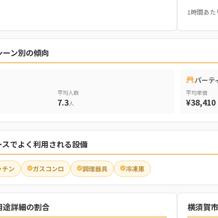
1時間あた
シーン別の傾向
パーテ
平均人数
平均単価
7.3
¥38,410
人
ースでよく利用される設備
ッチン
ガスコンロ
調理器具
冷凍庫
用途詳細の割合
横須賀