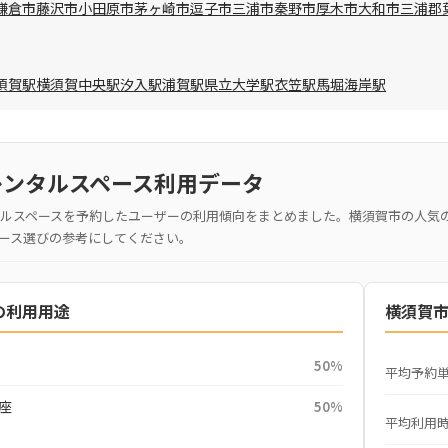
鎌倉市
藤沢市
小田原市
茅ヶ崎市
逗子市
三浦市
秦野市
厚木市
大和市
三浦郡
須賀駅
横須賀中央駅
汐入駅
浦賀駅
県立大学駅
衣笠駅
馬堀海岸駅
レンタルスペース利用データ
ルスペースを予約したユーザーの利用傾向をまとめました。横須賀市の人気
ース選びの参考にしてください。
の利用用途
横須賀
50%
平均予約
座
50%
平均利用