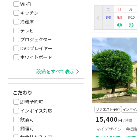
Wi-Fi
土
日
月
キッチン
8/8
8/9
8/10
冷蔵庫
テレビ
プロジェクター
DVDプレイヤー
ホワイトボード
設備をすべて表示
こだわり
即時予約可
リクエスト予約
インボイ
インボイス対応
15,400
飲酒可
円
/時間
調理可
マイデザイン 会員