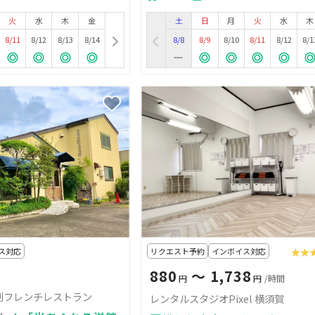
火
水
木
金
土
日
月
火
水
木
8/11
8/12
8/13
8/14
8/8
8/9
8/10
8/11
8/12
8/1
ス対応
リクエスト予約
インボイス対応
★★
★★
880
〜 1,738
円
円
/時間
制フレンチレストラン
レンタルスタジオPixel 横須賀