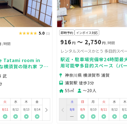
★★★★★
★★★★★
5.0
即時予約
インボイス対応
(1)
916
〜 2,750
円
円
/時間
円
/時間
レンタルスペースかとう 多目的スペ
駅近・駐車場完備🌸24時間最
e Tatami room in
用可能💛多目的スペース（パー
 静かな横須賀の隠れ家 フリ
親会/演奏/ダンス/体操/会議）
神奈川県 横須賀市 浦賀
 武
浦賀駅 徒歩3分
分
55㎡
〜20人
火
水
木
金
土
日
月
火
水
木
8/11
8/12
8/13
8/14
8/8
8/9
8/10
8/11
8/12
8/1