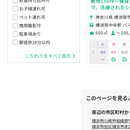
飲食持ち込み可
敷地150坪一棟
で、洗練された
お子様連れ可
神奈川県 横須賀市
ペット連れ可
横須賀中央駅 バ
商用撮影可
500㎡
〜100
駐車場あり
駅徒歩10分以内
土
日
月
8/8
8/9
8/10
こだわりをすべて表示
このページを見る
周辺の市区町村か
横浜市
川崎市
相模原
横浜市旭区
横浜市泉