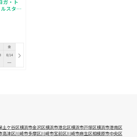
ヨガ・ト
タルスタジ
金
3
8/14
保土ケ谷区
横浜市金沢区
横浜市港北区
横浜市戸塚区
横浜市港南区
市高津区
川崎市多摩区
川崎市宮前区
川崎市麻生区
相模原市中央区