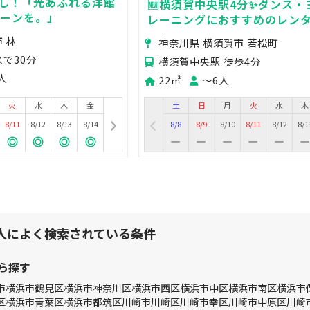
貸し！「光あふれる洋館
🆕横須賀中央駅4分✨ダンス・
シーンを。」
レーニングにおすすめのレン
オ🪩
 林
神奈川県 横須賀市 若松町
スで30分
横須賀中央駅 徒歩4分
人
22㎡
〜6人
火
水
木
金
土
日
月
火
水
木
8/11
8/12
8/13
8/14
8/8
8/9
8/10
8/11
8/12
8/1
人によく検索されている条件
ら探す
市
横浜市鶴見区
横浜市神奈川区
横浜市西区
横浜市中区
横浜市南区
横浜市
区
横浜市青葉区
横浜市都筑区
川崎市川崎区
川崎市幸区
川崎市中原区
川崎