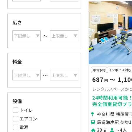
広さ
〜
料金
即時予約
インボイス対応
〜
687
〜 1,10
円
レンタルスペースかと
24時間利用可能
設備
完全個室貸切プ
トイレ
も最適！（お子
神奈川県 横須賀市
エアコン
馬堀海岸駅 徒歩1
電源
38㎡
〜4人