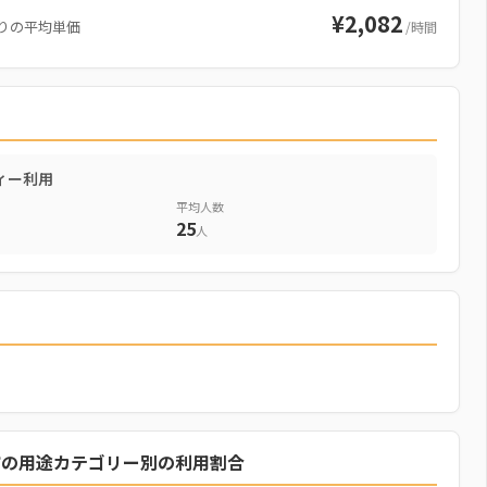
¥2,082
りの平均単価
/時間
ィー利用
平均人数
25
人
市の用途カテゴリー別の利用割合