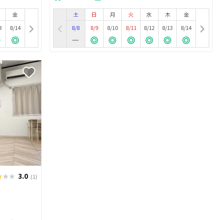
金
土
日
月
火
水
木
金
3
8/14
8/8
8/9
8/10
8/11
8/12
8/13
8/14
★★★
★★★
3.0
(1)