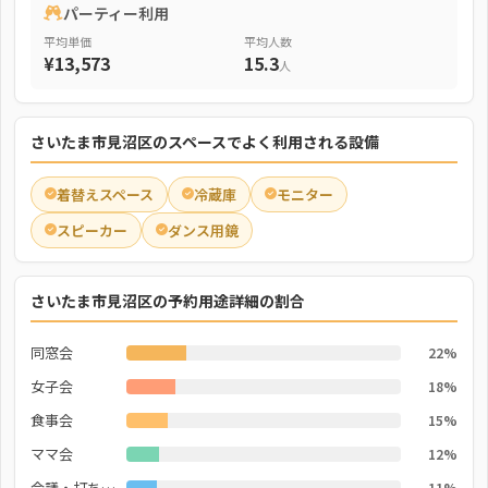
パーティー利用
平均単価
平均人数
¥13,573
15.3
人
さいたま市見沼区のスペースでよく利用される設備
着替えスペース
冷蔵庫
モニター
スピーカー
ダンス用鏡
さいたま市見沼区の予約用途詳細の割合
同窓会
22%
女子会
18%
食事会
15%
ママ会
12%
会議・打ち合わせ
11%