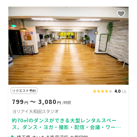
リクエスト予約
★★★★★
★★★★★
4.0
(1)
799
〜 3,080
円
円
/時間
ヨリアイ大和田スタジオ
約70㎡のダンスができる大型レンタルスペー
ス。ダンス・ヨガ・撮影・配信・会議・ワーク
ショップ・セミナーなど多目的に利用可能