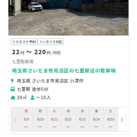
リクエスト予約
インボイス対応
22
〜 220
円
円
/時間
七里駐車場
埼玉県さいたま市見沼区の七里駅近の駐車場
埼玉県 さいたま市見沼区 小深作
七里駅 徒歩5分
20㎡
〜10人
日
月
火
水
木
金
土
8/9
8/10
8/11
8/12
8/13
8/14
8/15