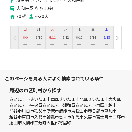
埼玉県 さいたま市見沼区 大和田町
大和田駅 徒歩10分
70㎡
〜30人
日
月
火
水
木
金
土
8/9
8/10
8/11
8/12
8/13
8/14
8/15
このページを見る人によく検索されている条件
周辺の市区町村から探す
さいたま市
さいたま市西区
さいたま市北区
さいたま市大宮区
さいたま市中央区
さいたま市浦和区
さいたま市南区
川越市
熊谷市
川口市
秩父市
所沢市
飯能市
東松山市
春日部市
草加市
越谷市
戸田市
入間市
朝霞市
志木市
和光市
久喜市
富士見市
三郷市
蓮田市
入間郡三芳町
大里郡寄居町