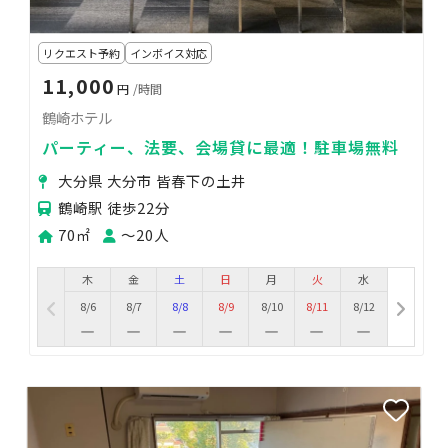
リクエスト予約
インボイス対応
11,000
円
/時間
鶴崎ホテル
パーティー、法要、会場貸に最適！駐車場無料
大分県 大分市 皆春下の土井
鶴崎駅 徒歩22分
70㎡
〜20人
木
金
土
日
月
火
水
8/6
8/7
8/8
8/9
8/10
8/11
8/12