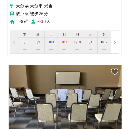
シェアサロン
大分県 大分市 光吉
敷戸駅 徒歩26分
198㎡
〜30人
木
金
土
日
月
火
水
8/6
8/7
8/8
8/9
8/10
8/11
8/12