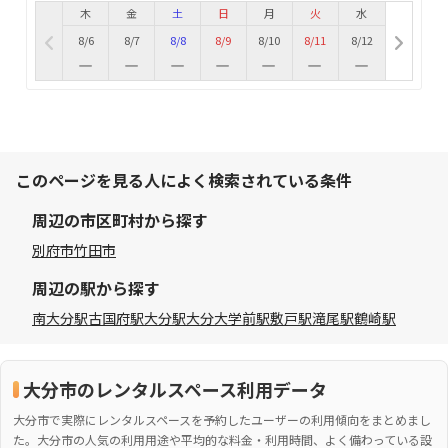
木
金
土
日
月
火
水
8/6
8/7
8/8
8/9
8/10
8/11
8/12
このページを見る人によく検索されている条件
周辺の市区町村から探す
別府市
竹田市
周辺の駅から探す
南大分駅
古国府駅
大分駅
大分大学前駅
敷戸駅
滝尾駅
鶴崎駅
大分市のレンタルスペース利用データ
大分市で実際にレンタルスペースを予約したユーザーの利用傾向をまとめまし
た。大分市の人気の利用用途や平均的な料金・利用時間、よく備わっている設