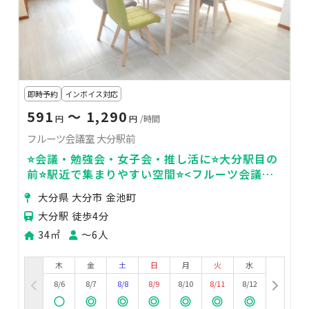
即時予約
インボイス対応
591
〜 1,290
円
円
/時間
フルーツ会議室 大分駅前
⭐️会議・勉強会・女子会・推し活に⭐️大分駅目の
前⭐️駅近で集まりやすい空間⭐️<フルーツ会議室
🍋＞
大分県 大分市 金池町
大分駅 徒歩4分
34㎡
〜6人
木
金
土
日
月
火
水
8/6
8/7
8/8
8/9
8/10
8/11
8/12