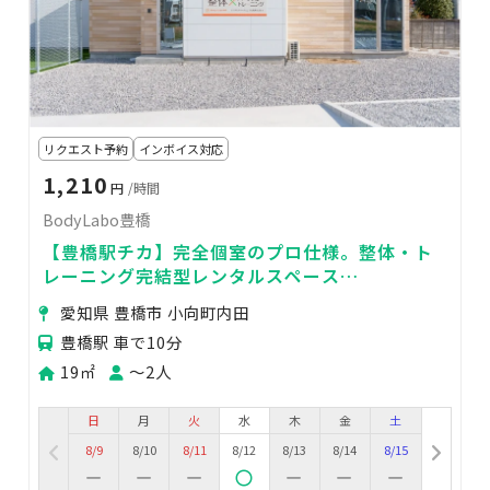
リクエスト予約
インボイス対応
1,210
円
/時間
BodyLabo豊橋
【豊橋駅チカ】完全個室のプロ仕様。整体・ト
レーニング完結型レンタルスペース
「BodyLabo豊橋」
愛知県 豊橋市 小向町内田
豊橋駅 車で10分
19㎡
〜2人
日
月
火
水
木
金
土
8/9
8/10
8/11
8/12
8/13
8/14
8/15