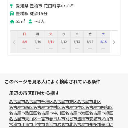
ャル/ヘッドスパ/リンパマッサージ/よもぎ蒸し
愛知県 豊橋市 花田町字中ノ坪
豊橋駅 徒歩15分
55㎡
〜1人
日
月
火
水
木
金
土
8/9
8/10
8/11
8/12
8/13
8/14
8/15
このページを見る人によく検索されている条件
周辺の市区町村から探す
名古屋市
名古屋市千種区
名古屋市東区
名古屋市北区
名古屋市西区
名古屋市中村区
名古屋市中区
名古屋市昭和区
名古屋市熱田区
名古屋市中川区
名古屋市港区
名古屋市緑区
名古屋市天白区
一宮市
春日井市
刈谷市
豊田市
安城市
犬山市
常滑市
江南市
小牧市
高浜市
岩倉市
北名古屋市
知多郡美浜町