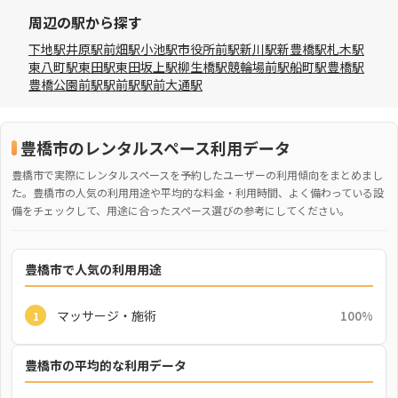
周辺の駅から探す
下地駅
井原駅
前畑駅
小池駅
市役所前駅
新川駅
新豊橋駅
札木駅
東八町駅
東田駅
東田坂上駅
柳生橋駅
競輪場前駅
船町駅
豊橋駅
豊橋公園前駅
駅前駅
駅前大通駅
豊橋市のレンタルスペース利用データ
豊橋市で実際にレンタルスペースを予約したユーザーの利用傾向をまとめまし
た。豊橋市の人気の利用用途や平均的な料金・利用時間、よく備わっている設
備をチェックして、用途に合ったスペース選びの参考にしてください。
豊橋市で人気の利用用途
マッサージ・施術
100%
1
豊橋市の平均的な利用データ