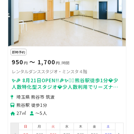
即時予約
950
〜 1,700
円
円
/時間
レンタルダンススタジオ・ミンスタ４階
✨🎉 8月21日OPEN!!🎉✨🚶‍♀️熊谷駅徒歩1分💎少
人数特化型スタジオ💎少人数利用でリーズナブ
ルなお値段💰
埼玉県 熊谷市 筑波
熊谷駅 徒歩1分
27㎡
〜5人
日
月
火
水
木
金
土