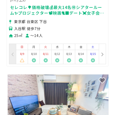
セレコレ🌳価格破壊💰最大14名🉐シアタールー
ム✨プロジェクター📽️映画🐈‍⬛デート💓女子会💗
推し活🌟pricy上野
東京都 台東区 下谷
入谷駅 徒歩7分
25㎡
〜14人
日
月
火
水
木
金
土
8/9
8/10
8/11
8/12
8/13
8/14
8/15