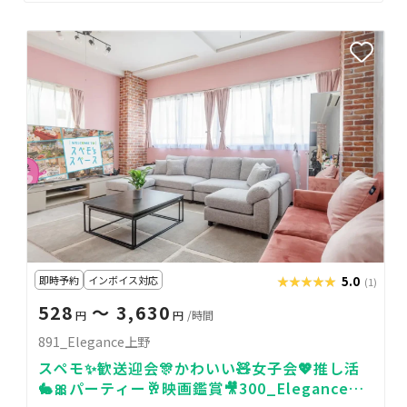
即時予約
インボイス対応
★★★★★
★★★★★
5.0
(1)
528
〜 3,630
円
円
/時間
891_Elegance上野
スペモ✨歓送迎会🎊かわいい🧸女子会💖推し活
🐇🎀パーティー🥂映画鑑賞🎥300_Elegance上