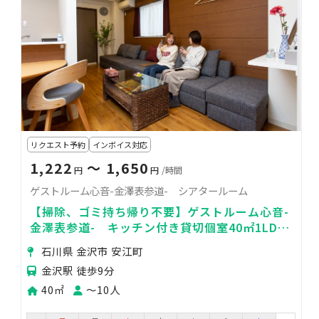
リクエスト予約
インボイス対応
1,222
〜 1,650
円
円
/時間
ゲストルーム心音-金澤表参道- シアタールーム
【掃除、ゴミ持ち帰り不要】ゲストルーム心音-
金澤表参道- キッチン付き貸切個室40㎡1LDK
シアタールーム
石川県 金沢市 安江町
金沢駅 徒歩9分
40㎡
〜10人