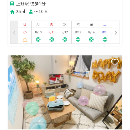
上野駅 徒歩1分
25㎡
〜10人
日
月
火
水
木
金
土
8/9
8/10
8/11
8/12
8/13
8/14
8/15