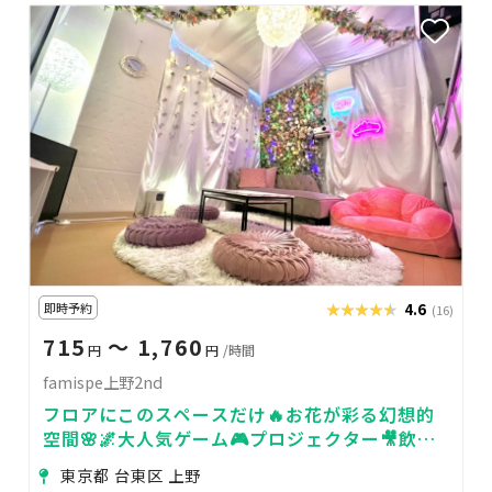
即時予約
★★★★★
★★★★★
4.6
(16)
715
〜 1,760
円
円
/時間
famispe上野2nd
フロアにこのスペースだけ🔥お花が彩る幻想的
空間🌸🌌大人気ゲーム🎮プロジェクター🎥飲み
会🥂パーティー🎉24H🏪デート💕
東京都 台東区 上野