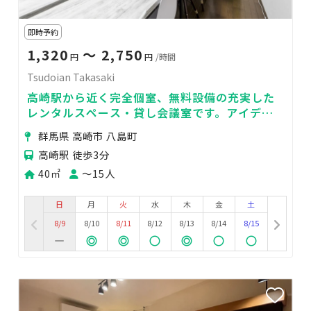
即時予約
1,320
〜 2,750
円
円
/時間
Tsudoian Takasaki
高崎駅から近く完全個室、無料設備の充実した
レンタルスペース・貸し会議室です。アイディ
アを創造するスペースとしてご利用ください。
群馬県 高崎市 八島町
高崎駅 徒歩3分
40㎡
〜15人
日
月
火
水
木
金
土
8/9
8/10
8/11
8/12
8/13
8/14
8/15