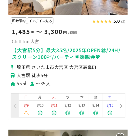
即時予約
インボイス対応
★★★★★
★★★★★
5.0
(2)
1,485
〜 3,300
円
円
/時間
Chill Inn 大宮
【大宮駅5分】最大35名/2025年OPEN🉐/24H/
スクリーン100㌅/パーティ🌟懇親会💖
埼玉県 さいたま市大宮区 大宮区高鼻町
大宮駅 徒歩5分
55㎡
〜35人
日
月
火
水
木
金
土
8/9
8/10
8/11
8/12
8/13
8/14
8/15