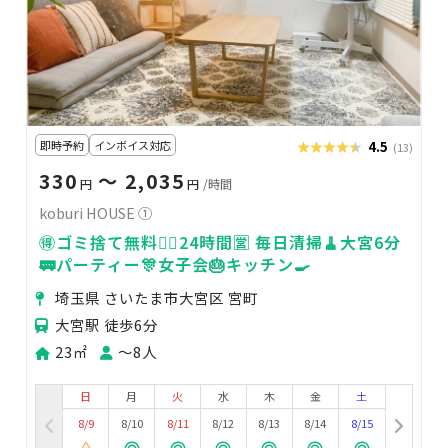
即時予約
インボイス対応
★★★★★
★★★★★
4.5
(13)
330
〜 2,035
円
円
/時間
koburi HOUSE ①
🉐ゴミ捨て無料🙆‍♀️24時間🈺 毎日清掃🧹大宮6分
🚃パーティー🎊女子会🎂キッチン🍳
埼玉県 さいたま市大宮区 宮町
大宮駅 徒歩6分
23㎡
〜8人
日
月
火
水
木
金
土
8/9
8/10
8/11
8/12
8/13
8/14
8/15