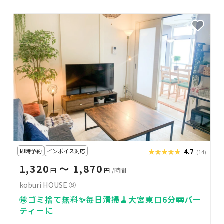
即時予約
インボイス対応
★★★★★
★★★★★
4.7
(14)
1,320
〜 1,870
円
円
/時間
koburi HOUSE ⑧
🉐ゴミ捨て無料✨毎日清掃🧹大宮東口6分🚃パー
ティーに