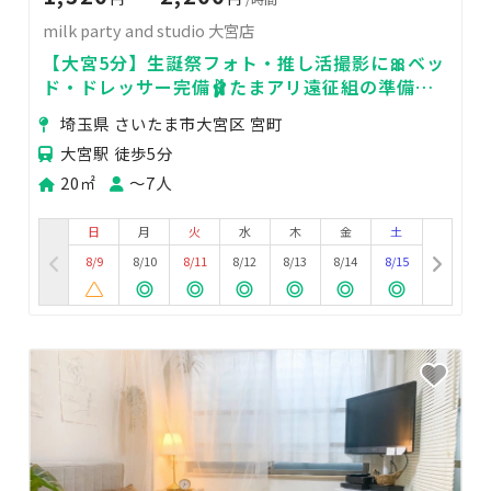
milk party and studio 大宮店
【大宮5分】生誕祭フォト・推し活撮影に🎀ベッ
ド・ドレッサー完備🩰たまアリ遠征組の準備・
待ち時間や女子会にも✨
埼玉県 さいたま市大宮区 宮町
大宮駅 徒歩5分
20㎡
〜7人
日
月
火
水
木
金
土
8/9
8/10
8/11
8/12
8/13
8/14
8/15