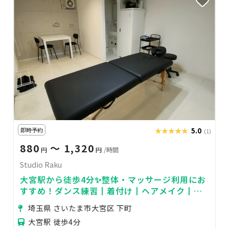
即時予約
★★★★★
★★★★★
5.0
(1)
880
〜 1,320
円
円
/時間
Studio Raku
大宮駅から徒歩4分✨整体・マッサージ利用にお
すすめ！ダンス練習┃着付け┃ヘアメイク┃会
議も✨
埼玉県 さいたま市大宮区 下町
大宮駅 徒歩4分