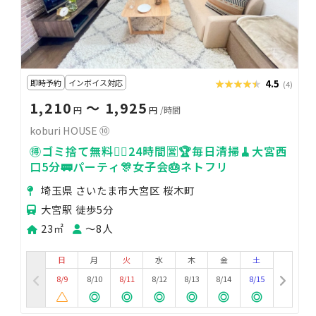
即時予約
インボイス対応
★★★★★
★★★★★
4.5
(4)
1,210
〜 1,925
円
円
/時間
koburi HOUSE ⑩
🉐ゴミ捨て無料🙆‍♀️24時間🈺🏆毎日清掃🧹大宮西
口5分🚃パーティ🎊女子会🎂ネトフリ
埼玉県 さいたま市大宮区 桜木町
大宮駅 徒歩5分
23㎡
〜8人
日
月
火
水
木
金
土
8/9
8/10
8/11
8/12
8/13
8/14
8/15