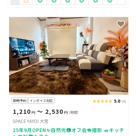
即時予約
インボイス対応
★★★★★
★★★★★
5.0
(4)
1,210
〜 2,530
円
円
/時間
SPACE YAYOI 大宮
25年9月OPEN✨自然光📷オフ会🍻撮影 🥗キッチ