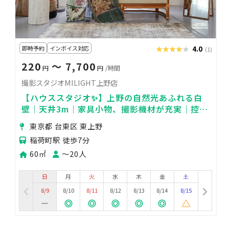
即時予約
インボイス対応
★★★★★
★★★★★
4.0
(1)
220
〜 7,700
円
円
/時間
撮影スタジオMILIGHT上野店
【ハウススタジオ✨】上野の自然光あふれる白
壁｜天井3m｜家具小物、撮影機材が充実｜控
室・メイクルーム完備
東京都 台東区 東上野
稲荷町駅 徒歩7分
60㎡
〜20人
日
月
火
水
木
金
土
8/9
8/10
8/11
8/12
8/13
8/14
8/15