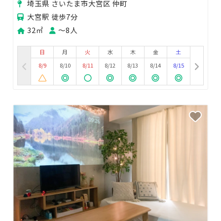
埼玉県 さいたま市大宮区 仲町
大宮駅 徒歩7分
32㎡
〜8人
日
月
火
水
木
金
土
8/9
8/10
8/11
8/12
8/13
8/14
8/15