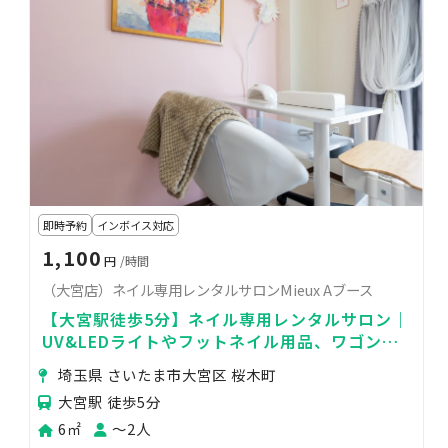
即時予約
インボイス対応
1,100
円
/時間
（大宮店）ネイル専用レンタルサロンMieux Aブース
【大宮駅徒歩5分】ネイル専用レンタルサロン｜
UV&LEDライトやフットネイル用品、ワゴンや
集塵機も完備｜
埼玉県 さいたま市大宮区 桜木町
大宮駅 徒歩5分
6㎡
〜2人