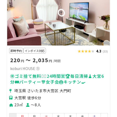
即時予約
インボイス対応
★★★★★
★★★★★
4.3
(33)
220
〜 2,035
円
円
/時間
koburi HOUSE ⑤
🉐ゴミ捨て無料🙆‍♀️24時間🈺🏆毎日清掃🧹大宮6
分🚃パーティー🎊女子会🎂キッチン🍳
埼玉県 さいたま市大宮区 大門町
大宮駅 徒歩6分
23㎡
〜8人
日
月
火
水
木
金
土