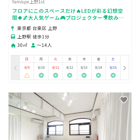
famispe上野1st
フロアにこのスペースだけ🔥LEDが彩る幻想空
間🍀🌌大人気ゲーム🎮プロジェクター🎥飲み会
🥂デート💕24H🏪撮影📸
東京都 台東区 上野
上野駅 徒歩1分
30㎡
〜14人
日
月
火
水
木
金
土
8/9
8/10
8/11
8/12
8/13
8/14
8/15