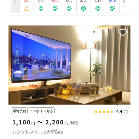
8/9
8/10
8/11
8/12
8/13
8/14
8/15
即時予約
インボイス対応
★★★★★
★★★★★
4.4
(7)
1,100
〜 2,200
円
円
/時間
レンタルスペース大宮Bee