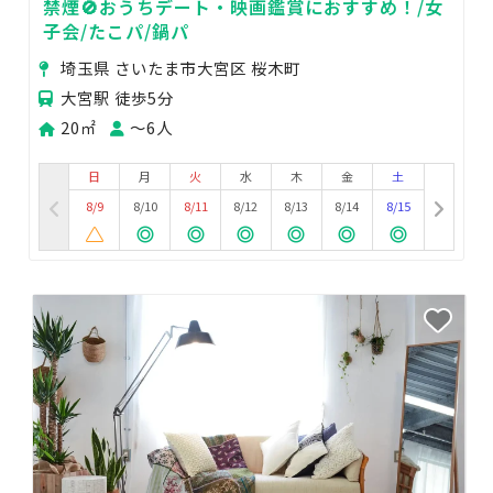
禁煙🚫おうちデート・映画鑑賞におすすめ！/女
子会/たこパ/鍋パ
埼玉県 さいたま市大宮区 桜木町
大宮駅 徒歩5分
20㎡
〜6人
日
月
火
水
木
金
土
8/9
8/10
8/11
8/12
8/13
8/14
8/15