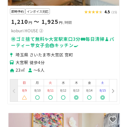
即時予約
インボイス対応
★★★★★
★★★★★
4.5
(15)
1,210
〜 1,925
円
円
/時間
koburi HOUSE ②
🉐ゴミ捨て無料✨大宮駅東口3分🚃毎日清掃🧹パ
ーティー🎊女子会🎂キッチン🍳
埼玉県 さいたま市大宮区 宮町
大宮駅 徒歩4分
23㎡
〜6人
日
月
火
水
木
金
土
8/9
8/10
8/11
8/12
8/13
8/14
8/15