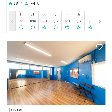
18㎡
〜4人
日
月
火
水
木
金
土
8/9
8/10
8/11
8/12
8/13
8/14
8/15
即時予約