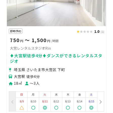
即時予約
★★★★★
★★★★★
1.0
(1)
750
〜 1,500
円
円
/時間
大宮レンタルスタジオRin
♦︎大宮駅徒歩4分♦︎ダンスができるレンタルスタ
ジオ
埼玉県 さいたま市大宮区 下町
大宮駅 徒歩4分
18㎡
〜3人
日
月
火
水
木
金
土
8/9
8/10
8/11
8/12
8/13
8/14
8/15