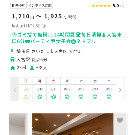
即時予約
インボイス対応
★★★★★
★★★★★
5.0
(2)
1,210
〜 1,925
円
円
/時間
koburi HOUSE ⑪
🉐ゴミ捨て無料🙆‍♀️24時間🈺🏆毎日清掃🧹大宮東
口6分🚃パーティ🎊女子会🎂ネトフリ
埼玉県 さいたま市大宮区 大門町
大宮駅 徒歩6分
23㎡
〜8人
日
月
火
水
木
金
土
8/9
8/10
8/11
8/12
8/13
8/14
8/15