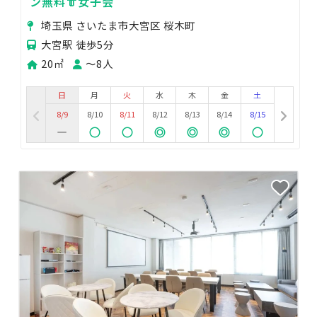
ン無料👘女子会
埼玉県 さいたま市大宮区 桜木町
大宮駅 徒歩5分
20㎡
〜8人
日
月
火
水
木
金
土
8/9
8/10
8/11
8/12
8/13
8/14
8/15