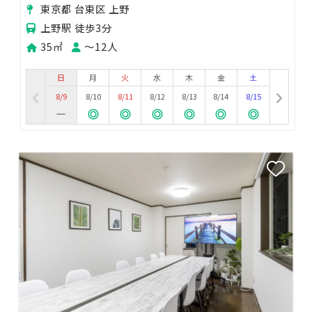
野
東京都 台東区 上野
上野駅 徒歩3分
35㎡
〜12人
日
月
火
水
木
金
土
8/9
8/10
8/11
8/12
8/13
8/14
8/15