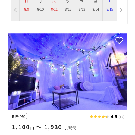
日
月
火
水
木
金
土
8/9
8/10
8/11
8/12
8/13
8/14
8/15
即時予約
★★★★★
★★★★★
4.6
(42)
1,100
〜 1,980
円
円
/時間