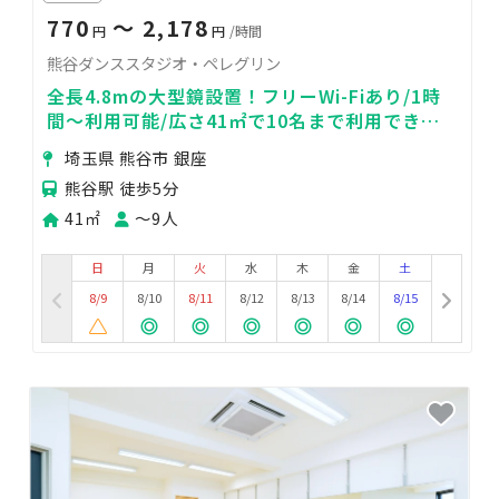
770
〜 2,178
円
円
/時間
熊谷ダンススタジオ・ペレグリン
全長4.8mの大型鏡設置！フリーWi-Fiあり/1時
間〜利用可能/広さ41㎡で10名まで利用でき
る！
埼玉県 熊谷市 銀座
熊谷駅 徒歩5分
41㎡
〜9人
日
月
火
水
木
金
土
8/9
8/10
8/11
8/12
8/13
8/14
8/15