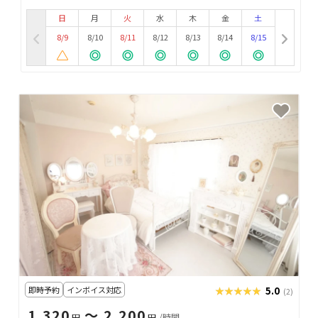
日
月
火
水
木
金
土
8/9
8/10
8/11
8/12
8/13
8/14
8/15
即時予約
インボイス対応
★★★★★
★★★★★
5.0
(2)
1,320
〜 2,200
円
円
/時間