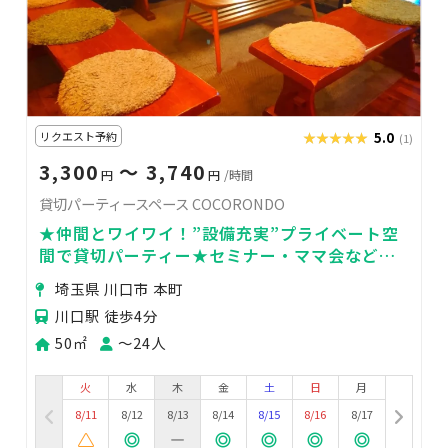
リクエスト予約
★★★★★
★★★★★
5.0
(1)
3,300
〜 3,740
円
円
/時間
貸切パーティースペース COCORONDO
★仲間とワイワイ！”設備充実”プライベート空
間で貸切パーティー★セミナー・ママ会など用
途自由☆彡
埼玉県 川口市 本町
川口駅 徒歩4分
50㎡
〜24人
火
水
木
金
土
日
月
8/11
8/12
8/13
8/14
8/15
8/16
8/17