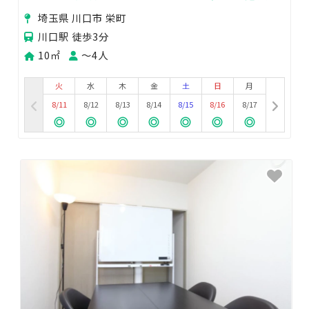
面接・作業などなど
埼玉県 川口市 栄町
川口駅 徒歩3分
10㎡
〜4人
火
水
木
金
土
日
月
8/11
8/12
8/13
8/14
8/15
8/16
8/17