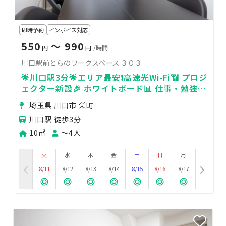
即時予約
インボイス対応
550
〜 990
円
円
/時間
川口駅前とらのワークスペース ３０３
🌟川口駅3分🌟エリア最安❗高速光Wi-Fi📶 プロジ
ェクター新設🎉 ホワイトボード📊 仕事・勉強・
面接・作業などなど
埼玉県 川口市 栄町
川口駅 徒歩3分
10㎡
〜4人
火
水
木
金
土
日
月
8/11
8/12
8/13
8/14
8/15
8/16
8/17