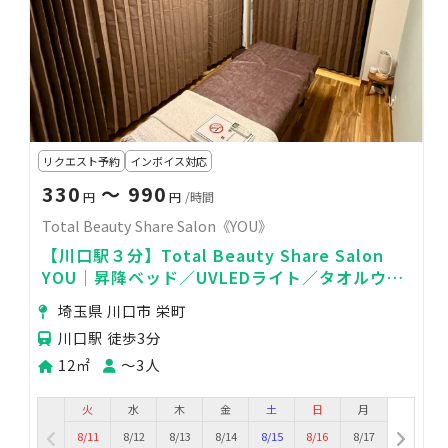
リクエスト予約
インボイス対応
330
〜 990
円
円
/時間
Total Beauty Share Salon《YOU》
【川口駅３分】Total Beauty Share Salon
YOU｜昇降ベッド／UVLEDライト／タオルウォ
ーマーなどあり
埼玉県 川口市 栄町
川口駅 徒歩3分
12㎡
〜3人
火
水
木
金
土
日
月
8/11
8/12
8/13
8/14
8/15
8/16
8/17