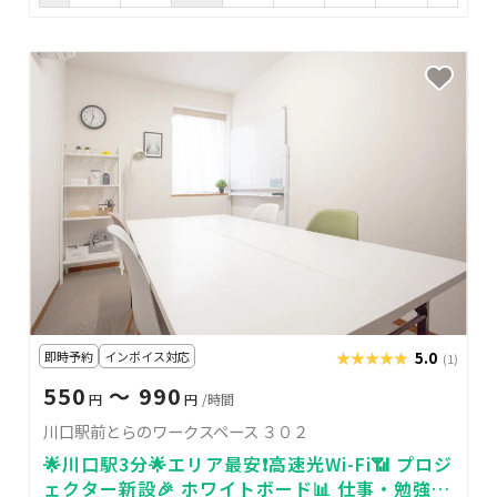
即時予約
インボイス対応
★★★★★
★★★★★
5.0
(1)
550
〜 990
円
円
/時間
川口駅前とらのワークスペース ３０２
🌟川口駅3分🌟エリア最安❗高速光Wi-Fi📶 プロジ
ェクター新設🎉 ホワイトボード📊 仕事・勉強・