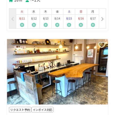
火
水
木
金
土
日
月
8/11
8/12
8/13
8/14
8/15
8/16
8/17
リクエスト予約
インボイス対応