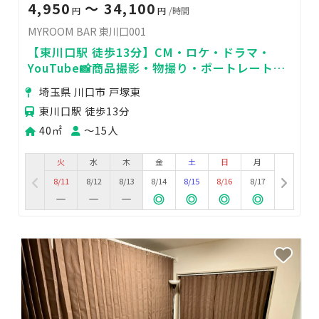
4,950
〜 34,100
円
円
/時間
MYROOM BAR 東川口001
【東川口駅 徒歩13分】CM・ロケ・ドラマ・
YouTube📸商品撮影・物撮り・ポートレート🌟
MV・PV🍃交流会・イベント✨
埼玉県 川口市 戸塚東
東川口駅 徒歩13分
40㎡
〜15人
火
水
木
金
土
日
月
8/11
8/12
8/13
8/14
8/15
8/16
8/17