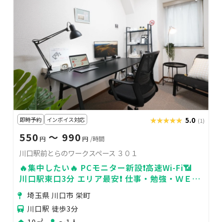
即時予約
インボイス対応
★★★★★
★★★★★
5.0
(1)
550
〜 990
円
円
/時間
川口駅前とらのワークスペース ３０１
🔥集中したい🔥 PCモニター新設❗高速Wi-Fi📶
川口駅東口3分 エリア最安❗ 仕事・勉強・ＷＥＢ
会議・各種作業などに
埼玉県 川口市 栄町
川口駅 徒歩3分
10㎡
〜1人