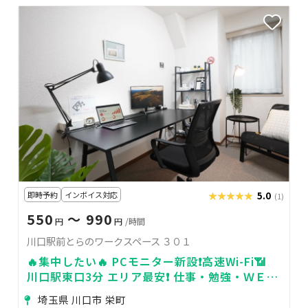
即時予約
インボイス対応
★★★★★
★★★★★
5.0
(1)
550
〜 990
円
円
/時間
川口駅前とらのワークスペース ３０１
🔥集中したい🔥 PCモニター新設❗高速Wi-Fi📶
川口駅東口3分 エリア最安❗ 仕事・勉強・ＷＥＢ
会議・各種作業などに
埼玉県 川口市 栄町