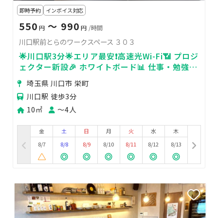
即時予約
インボイス対応
550
〜 990
円
円
/時間
川口駅前とらのワークスペース ３０３
🌟川口駅3分🌟エリア最安❗高速光Wi-Fi📶 プロジ
ェクター新設🎉 ホワイトボード📊 仕事・勉強・
面接・作業などなど
埼玉県 川口市 栄町
川口駅 徒歩3分
10㎡
〜4人
金
土
日
月
火
水
木
8/7
8/8
8/9
8/10
8/11
8/12
8/13