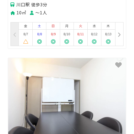
川口駅 徒歩3分
10㎡
〜1人
金
土
日
月
火
水
木
8/7
8/8
8/9
8/10
8/11
8/12
8/13