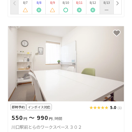
8/7
8/8
8/9
8/10
8/11
8/12
8/13
即時予約
インボイス対応
★★★★★
★★★★★
5.0
(1)
550
〜 990
円
円
/時間
川口駅前とらのワークスペース ３０２