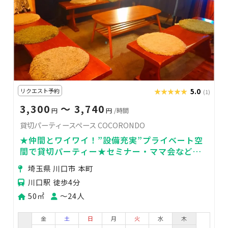
リクエスト予約
★★★★★
★★★★★
5.0
(1)
3,300
〜 3,740
円
円
/時間
貸切パーティースペース COCORONDO
★仲間とワイワイ！”設備充実”プライベート空
間で貸切パーティー★セミナー・ママ会など用
途自由☆彡
埼玉県 川口市 本町
川口駅 徒歩4分
50㎡
〜24人
金
土
日
月
火
水
木