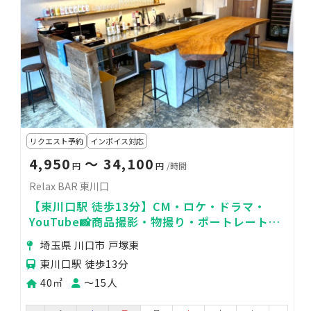
リクエスト予約
インボイス対応
4,950
〜 34,100
円
円
/時間
Relax BAR 東川口
【東川口駅 徒歩13分】CM・ロケ・ドラマ・
YouTube📸商品撮影・物撮り・ポートレート🌟
MV・PV🍃交流会・イベント✨
埼玉県 川口市 戸塚東
東川口駅 徒歩13分
40㎡
〜15人