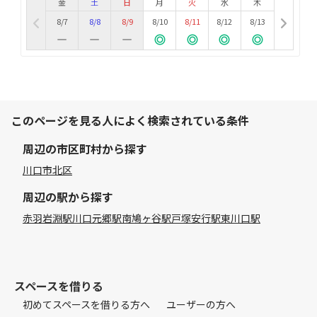
金
土
日
月
火
水
木
8/7
8/8
8/9
8/10
8/11
8/12
8/13
このページを見る人によく検索されている条件
周辺の市区町村から探す
川口市
北区
周辺の駅から探す
赤羽岩淵駅
川口元郷駅
南鳩ヶ谷駅
戸塚安行駅
東川口駅
スペースを借りる
初めてスペースを借りる方へ
ユーザーの方へ