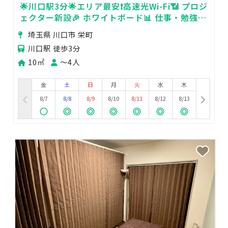
🌟川口駅3分🌟エリア最安❗高速光Wi-Fi📶 プロジ
ェクター新設🎉 ホワイトボード📊 仕事・勉強・
面接・作業などなど
埼玉県 川口市 栄町
川口駅 徒歩3分
10㎡
〜4人
金
土
日
月
火
水
木
8/7
8/8
8/9
8/10
8/11
8/12
8/13