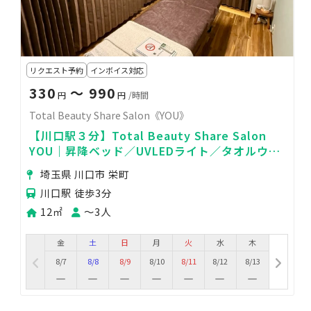
リクエスト予約
インボイス対応
330
〜 990
円
円
/時間
Total Beauty Share Salon《YOU》
【川口駅３分】Total Beauty Share Salon
YOU｜昇降ベッド／UVLEDライト／タオルウォ
ーマーなどあり
埼玉県 川口市 栄町
川口駅 徒歩3分
12㎡
〜3人
金
土
日
月
火
水
木
8/7
8/8
8/9
8/10
8/11
8/12
8/13