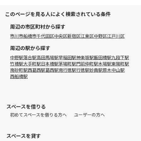
このページを見る人によく検索されている条件
周辺の市区町村から探す
市川市
船橋市
千代田区
中央区
新宿区
江東区
中野区
江戸川区
周辺の駅から探す
中野駅
落合駅
高田馬場駅
早稲田駅
神楽坂駅
飯田橋駅
九段下駅
竹橋駅
大手町駅
日本橋駅
茅場町駅
門前仲町駅
木場駅
東陽町駅
南砂町駅
西葛西駅
葛西駅
南行徳駅
行徳駅
妙典駅
原木中山駅
西船橋駅
スペースを借りる
初めてスペースを借りる方へ
ユーザーの方へ
スペースを貸す