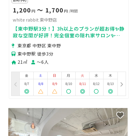
1,200
〜 1,700
円
円
/時間
white rabbit 東中野店
【東中野駅3分！】3h以上のプランが超お得✨静
寂な空間が好評！完全個室の隠れ家サロン✨自
然光や調光で上質空間演出
東京都 中野区 東中野
東中野駅 徒歩3分
21㎡
〜6人
金
土
日
月
火
水
木
8/7
8/8
8/9
8/10
8/11
8/12
8/13