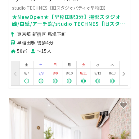
studio TECHNES【旧スタジオパティオ早稲田】
★NewOpen★【早稲田駅3分】撮影スタジオ
📸/白壁/アーチ窓/studio TECHNES【旧スタジ
オパティオ早稲田】
東京都 新宿区 馬場下町
早稲田駅 徒歩4分
50㎡
〜15人
金
土
日
月
火
水
木
8/7
8/8
8/9
8/10
8/11
8/12
8/13