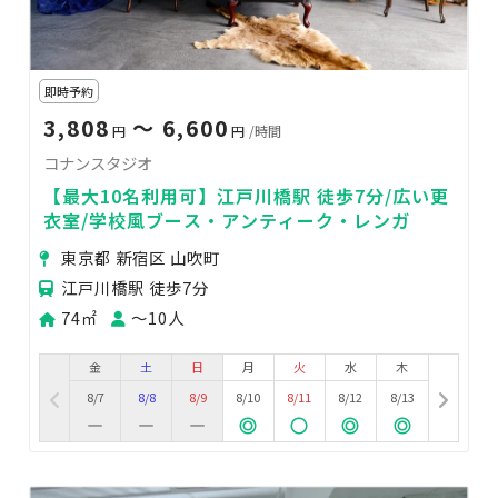
即時予約
3,808
〜 6,600
円
円
/時間
コナンスタジオ
【最大10名利用可】江戸川橋駅 徒歩7分/広い更
衣室/学校風ブース・アンティーク・レンガ
東京都 新宿区 山吹町
江戸川橋駅 徒歩7分
74㎡
〜10人
金
土
日
月
火
水
木
8/7
8/8
8/9
8/10
8/11
8/12
8/13