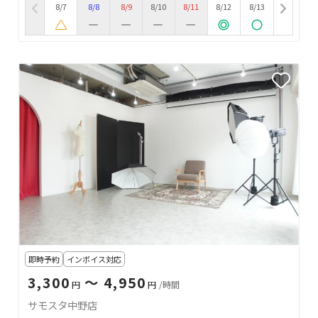
8/7
8/8
8/9
8/10
8/11
8/12
8/13
即時予約
インボイス対応
3,300
〜 4,950
円
円
/時間
サモスタ中野店