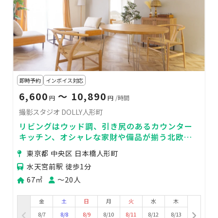
即時予約
インボイス対応
6,600
〜 10,890
円
円
/時間
撮影スタジオ DOLLY人形町
リビングはウッド調、引き尻のあるカウンター
キッチン、オシャレな家財や備品が揃う北欧風
ハウススタジオ
東京都 中央区 日本橋人形町
水天宮前駅 徒歩1分
67㎡
〜20人
金
土
日
月
火
水
木
8/7
8/8
8/9
8/10
8/11
8/12
8/13