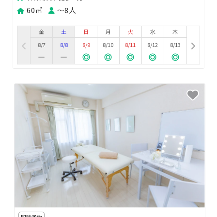
60㎡
〜8人
金
土
日
月
火
水
木
8/7
8/8
8/9
8/10
8/11
8/12
8/13
即時予約