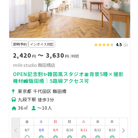
即時予約
インボイス対応
★★★★★
★★★★★
4.5
(2)
2,420
〜 3,630
円
円
/時間
milk studio 飯田橋店
OPEN記念割✨韓国風スタジオ🎀背景5種×撮影
機材📸飯田橋｜5路線アクセス可
東京都 千代田区 飯田橋
九段下駅 徒歩3分
36㎡
〜10人
金
土
日
月
火
水
木
8/7
8/8
8/9
8/10
8/11
8/12
8/13