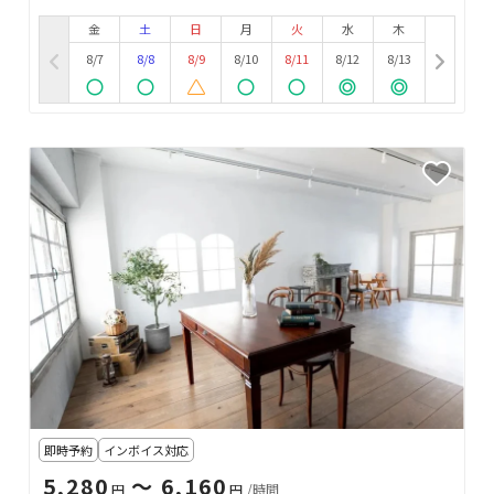
金
土
日
月
火
水
木
8/7
8/8
8/9
8/10
8/11
8/12
8/13
即時予約
インボイス対応
5,280
〜 6,160
円
円
/時間