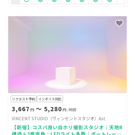
リクエスト予約
インボイス対応
3,667
〜 5,280
円
円
/時間
VINCENT STUDIO（ヴィンセントスタジオ）Ast
【新宿】コスパ良い白ホリ撮影スタジオ｜天地R
構造＋2面直角｜LEDライト多数｜ポートレー