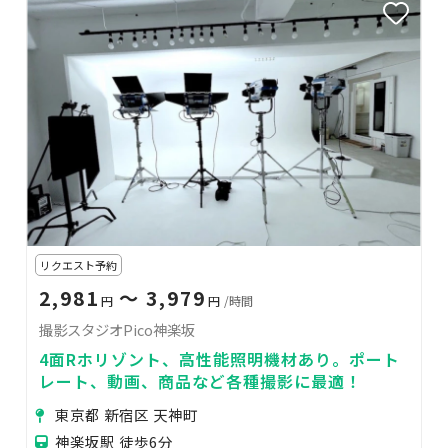
リクエスト予約
2,981
〜 3,979
円
円
/時間
撮影スタジオPico神楽坂
4面Rホリゾント、高性能照明機材あり。ポート
レート、動画、商品など各種撮影に最適！
東京都 新宿区 天神町
神楽坂駅 徒歩6分