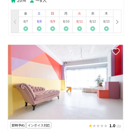
20㎡
〜8人
金
土
日
月
火
水
木
8/7
8/8
8/9
8/10
8/11
8/12
8/13
即時予約
インボイス対応
★★★★★
★★★★★
1.0
(1)