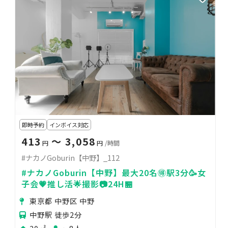
即時予約
インボイス対応
413
〜 3,058
円
円
/時間
#ナカノGoburin【中野】_112
#ナカノGoburin【中野】最大20名🉐駅3分🥳女
子会💗推し活🌟撮影📷24H🏪
東京都 中野区 中野
中野駅 徒歩2分