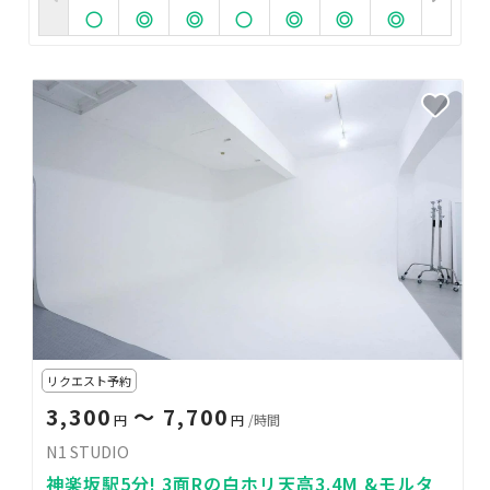
リクエスト予約
3,300
〜 7,700
円
円
/時間
N1 STUDIO
神楽坂駅5分! 3面Rの白ホリ天高3.4M &モルタ