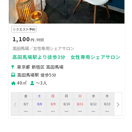
リクエスト予約
1,100
円
/時間
高田馬場／女性専用シェアサロン
高田馬場駅より徒歩3分 女性専用シェアサロン
東京都 新宿区 高田馬場
高田馬場駅 徒歩5分
40㎡
〜3人
金
土
日
月
火
水
木
8/7
8/8
8/9
8/10
8/11
8/12
8/13