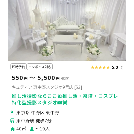
即時予約
インボイス対応
★★★★★
★★★★★
5.0
(9)
550
〜 5,500
円
円
/時間
キュティア 東中野スタジオ9号店 [53]
推し活撮影ならここ🎀推し活・祭壇・コスプレ
特化型撮影スタジオ📸💓
東京都 中野区 東中野
東中野駅 徒歩7分
40㎡
〜10人