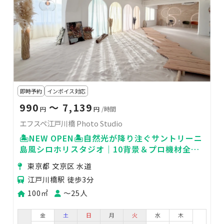
即時予約
インボイス対応
990
〜 7,139
円
円
/時間
エフスペ江戸川橋 Photo Studio
🏝️NEW OPEN🏝️自然光が降り注ぐサントリーニ
島風シロホリスタジオ｜10背景＆プロ機材全て
無料で手ぶら撮影
東京都 文京区 水道
江戸川橋駅 徒歩3分
100㎡
〜25人
金
土
日
月
火
水
木