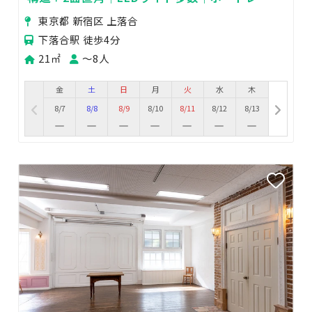
ト・コスプレ・商用撮影📸
東京都 新宿区 上落合
下落合駅 徒歩4分
21㎡
〜8人
金
土
日
月
火
水
木
8/7
8/8
8/9
8/10
8/11
8/12
8/13