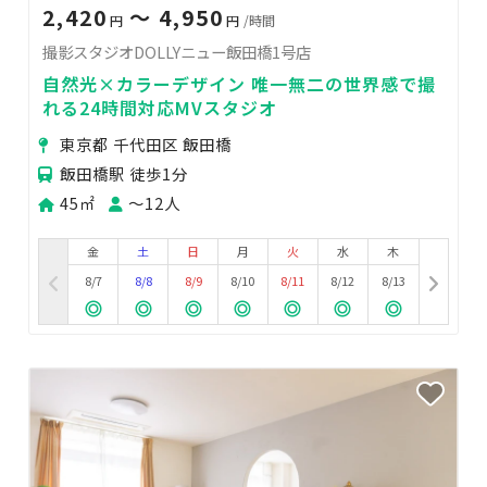
2,420
〜 4,950
円
円
/時間
撮影スタジオDOLLYニュー飯田橋1号店
自然光×カラーデザイン 唯一無二の世界感で撮
れる24時間対応MVスタジオ
東京都 千代田区 飯田橋
飯田橋駅 徒歩1分
45㎡
〜12人
金
土
日
月
火
水
木
8/7
8/8
8/9
8/10
8/11
8/12
8/13