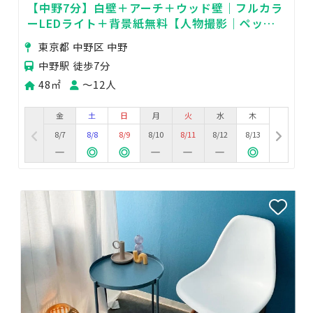
【中野7分】白壁＋アーチ＋ウッド壁｜フルカラ
ーLEDライト＋背景紙無料【人物撮影｜ペット
可】
東京都 中野区 中野
中野駅 徒歩7分
48㎡
〜12人
金
土
日
月
火
水
木
8/7
8/8
8/9
8/10
8/11
8/12
8/13