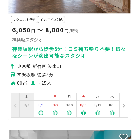
リクエスト予約
インボイス対応
6,050
〜 8,800
円
円
/時間
神楽坂スタジオ
神楽坂駅から徒歩5分！ゴミ持ち帰り不要！様々
なシーンが演出可能なスタジオ
東京都 新宿区 矢来町
神楽坂駅 徒歩5分
80㎡
〜25人
金
土
日
月
火
水
木
8/7
8/8
8/9
8/10
8/11
8/12
8/13