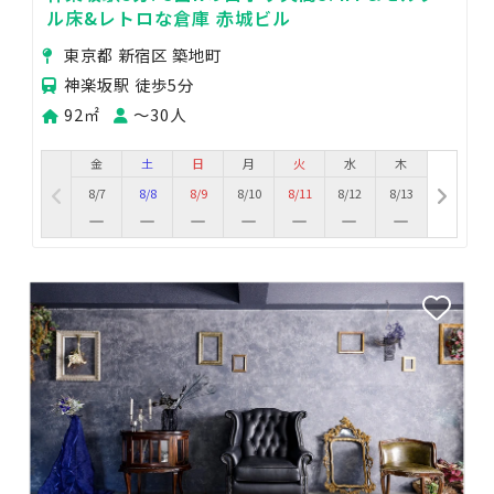
ル床&レトロな倉庫 赤城ビル
東京都 新宿区 築地町
神楽坂駅 徒歩5分
92㎡
〜30人
金
土
日
月
火
水
木
8/7
8/8
8/9
8/10
8/11
8/12
8/13