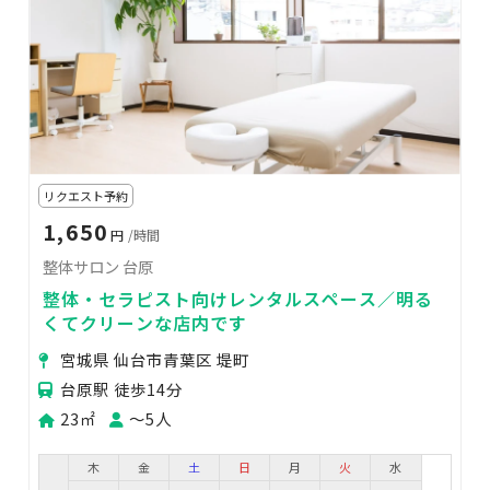
リクエスト予約
1,650
円
/時間
整体サロン 台原
整体・セラピスト向けレンタルスペース／明る
くてクリーンな店内です
宮城県 仙台市青葉区 堤町
台原駅 徒歩14分
23㎡
〜5人
木
金
土
日
月
火
水