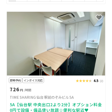
即時予約
インボイス対応
★★★★★
★★★★★
4.5
(2)
726
円
/時間
TIME SHARING 仙台 駅前のぞみビル 5A
5A【仙台駅 中央出口2より2分】オプション料金
0円で設備・備品使い放題☆便利な駅近♥