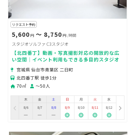
リクエスト予約
5,600
〜 8,750
円
円
/時間
スタジオソルファ C3スタジオ
【北四番丁】動画・写真撮影対応の開放的な広
い空間｜イベント利用もできる多目的スタジオ
宮城県 仙台市青葉区 二日町
北四番丁駅 徒歩1分
70㎡
〜50人
木
金
土
日
月
火
水
8/6
8/7
8/8
8/9
8/10
8/11
8/12