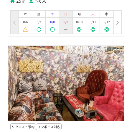
25㎡
〜6人
木
金
土
日
月
火
水
8/6
8/7
8/8
8/9
8/10
8/11
8/12
リクエスト予約
インボイス対応