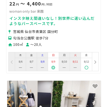
22
〜 4,400
円
円
/時間
woman only bar 楽園
インスタ映え間違いなし！別世界に迷い込んだ
ようなバースペースです。
宮城県 仙台市青葉区 国分町
勾当台公園駅 徒歩7分
100㎡
〜20人
木
金
土
日
月
火
水
8/6
8/7
8/8
8/9
8/10
8/11
8/12