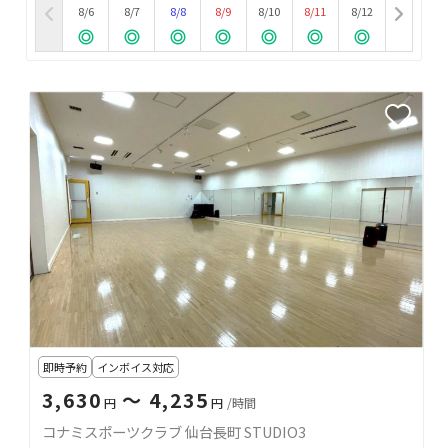
8/6
8/7
8/8
8/9
8/10
8/11
8/12
即時予約
インボイス対応
3,630
〜 4,235
円
円
/時間
コナミスポーツクラブ 仙台長町 STUDIO3