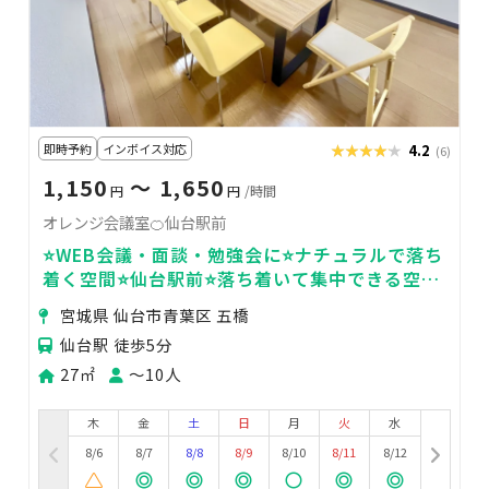
即時予約
インボイス対応
★★★★★
★★★★★
4.2
(6)
1,150
〜 1,650
円
円
/時間
オレンジ会議室🍊仙台駅前
⭐️WEB会議・面談・勉強会に⭐️ナチュラルで落ち
着く空間⭐️仙台駅前⭐️落ち着いて集中できる空間
⭐️＜オレンジ会議室🍊＞
宮城県 仙台市青葉区 五橋
仙台駅 徒歩5分
27㎡
〜10人
木
金
土
日
月
火
水
8/6
8/7
8/8
8/9
8/10
8/11
8/12