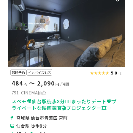
即時予約
インボイス対応
★★★★★
★★★★★
5.0
(2)
484
〜 2,090
円
円
/時間
791_CINEMA仙台
スペモ🎥仙台駅徒歩8分🚶‍♀️まったりデート💝プ
ライベートな映画鑑賞🎬️プロジェクター🎞️
791_CINEMA仙台
宮城県 仙台市青葉区 宮町
仙台駅 徒歩8分