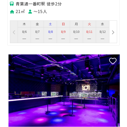
青葉通一番町駅 徒歩2分
21㎡
〜15人
木
金
土
日
月
火
水
8/6
8/7
8/8
8/9
8/10
8/11
8/12