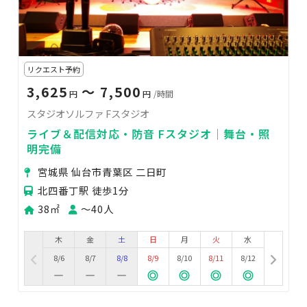
リクエスト予約
3,625
〜 7,500
円
円
/時間
スタジオソルファ Fスタジオ
ライブ＆配信対応・防音 Fスタジオ｜舞台・照
明完備
宮城県 仙台市青葉区 二日町
北四番丁駅 徒歩1分
38㎡
〜40人
木
金
土
日
月
火
水
8/6
8/7
8/8
8/9
8/10
8/11
8/12