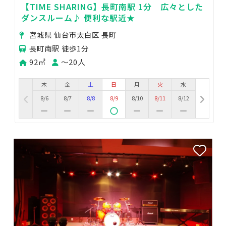
【TIME SHARING】長町南駅 1分 広々とした
ダンスルーム♪ 便利な駅近★
宮城県 仙台市太白区 長町
長町南駅 徒歩1分
92㎡
〜20人
木
金
土
日
月
火
水
8/6
8/7
8/8
8/9
8/10
8/11
8/12