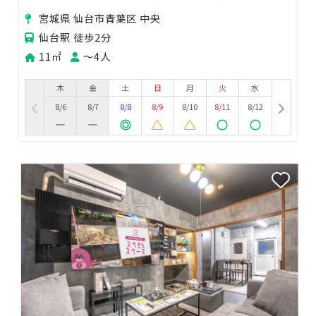
宮城県 仙台市青葉区 中央
仙台駅 徒歩2分
11㎡
〜4人
木
金
土
日
月
火
水
8/6
8/7
8/8
8/9
8/10
8/11
8/12