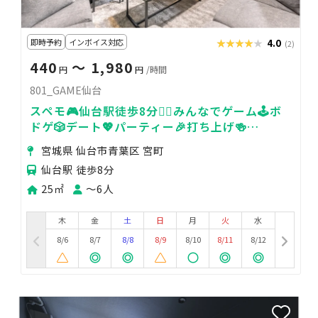
即時予約
インボイス対応
★★★★★
★★★★★
4.0
(2)
440
〜 1,980
円
円
/時間
801_GAME仙台
スペモ🎮️仙台駅徒歩8分🚶‍♀️みんなでゲーム🕹️ボ
ドゲ🎲デート💖パーティー🎉打ち上げ🍻
801_GAME仙台
宮城県 仙台市青葉区 宮町
仙台駅 徒歩8分
25㎡
〜6人
木
金
土
日
月
火
水
8/6
8/7
8/8
8/9
8/10
8/11
8/12