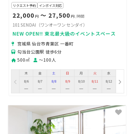
リクエスト予約
インボイス対応
22,000
〜 27,500
円
円
/時間
101 SENDAI（ワンオーワン センダイ）
NEW OPEN!! 東北最大級のイベントスペース
宮城県 仙台市青葉区 一番町
勾当台公園駅 徒歩6分
500㎡
〜100人
木
金
土
日
月
火
水
8/6
8/7
8/8
8/9
8/10
8/11
8/12