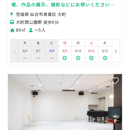
催、作品の展示、撮影などにお使いください。
撮影カメラマン対応可（日時要相談）
宮城県 仙台市青葉区 大町
大町西公園駅 徒歩6分
80㎡
〜5人
木
金
土
日
月
火
水
8/6
8/7
8/8
8/9
8/10
8/11
8/12