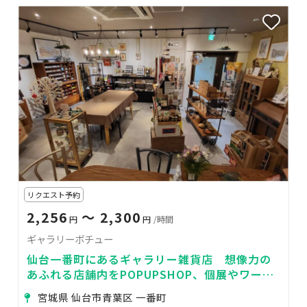
リクエスト予約
2,256
〜 2,300
円
円
/時間
ギャラリーボチュー
仙台一番町にあるギャラリー雑貨店 想像力の
あふれる店舗内をPOPUPSHOP、個展やワーク
ショップに
宮城県 仙台市青葉区 一番町