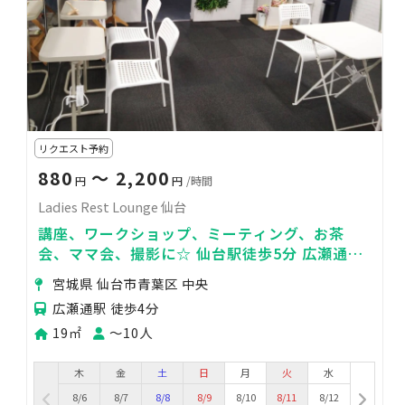
リクエスト予約
880
〜 2,200
円
円
/時間
Ladies Rest Lounge 仙台
講座、ワークショップ、ミーティング、お茶
会、ママ会、撮影に☆ 仙台駅徒歩5分 広瀬通駅
徒歩3分 アーケード近くで便利☆
宮城県 仙台市青葉区 中央
広瀬通駅 徒歩4分
19㎡
〜10人
木
金
土
日
月
火
水
8/6
8/7
8/8
8/9
8/10
8/11
8/12