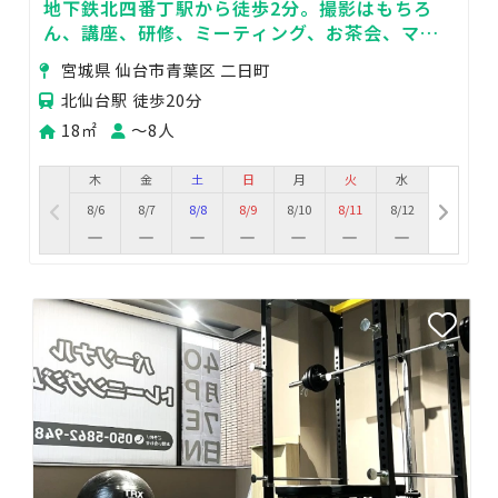
地下鉄北四番丁駅から徒歩2分。撮影はもちろ
ん、講座、研修、ミーティング、お茶会、ママ
会、ワークショップにぴったりのお部屋です。
宮城県 仙台市青葉区 二日町
北仙台駅 徒歩20分
18㎡
〜8人
木
金
土
日
月
火
水
8/6
8/7
8/8
8/9
8/10
8/11
8/12