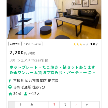
即時予約
インボイス対応
★★★★★
★★★★★
3.0
(1)
2,200
円
/時間
500_シェアスぺcasa仙台
ホットプレート・たこ焼き・鍋セットあります
🍲🐙ワンルーム貸切で飲み会・パーティーに最
適！
宮城県 仙台市青葉区 花京院
あおば通駅 徒歩9分
39㎡
〜12人
木
金
土
日
月
火
水