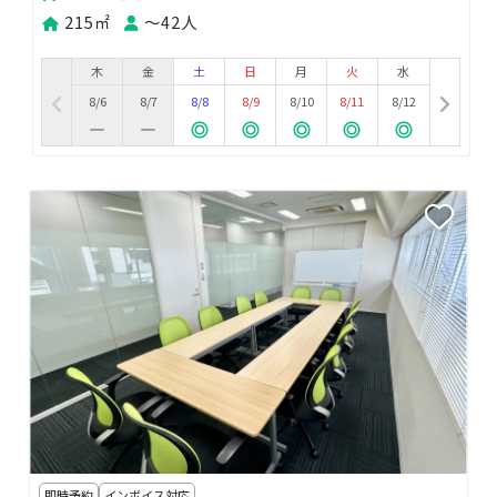
215㎡
〜42人
木
金
土
日
月
火
水
8/6
8/7
8/8
8/9
8/10
8/11
8/12
即時予約
インボイス対応