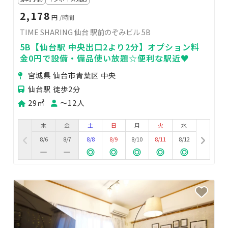
2,178
円
/時間
TIME SHARING 仙台 駅前のぞみビル 5B
5B【仙台駅 中央出口2より2分】オプション料
金0円で設備・備品使い放題☆便利な駅近♥
宮城県 仙台市青葉区 中央
仙台駅 徒歩2分
29㎡
〜12人
木
金
土
日
月
火
水
8/6
8/7
8/8
8/9
8/10
8/11
8/12