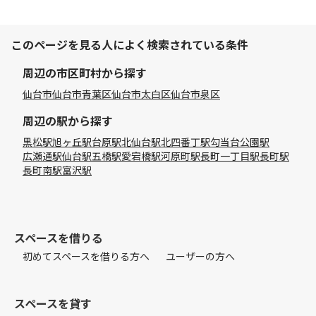
このページを見る人によく検索されている条件
周辺の市区町村から探す
仙台市
仙台市青葉区
仙台市太白区
仙台市泉区
周辺の駅から探す
黒松駅
旭ヶ丘駅
台原駅
北仙台駅
北四番丁駅
勾当台公園駅
広瀬通駅
仙台駅
五橋駅
愛宕橋駅
河原町駅
長町一丁目駅
長町駅
長町南駅
富沢駅
スペースを借りる
初めてスペースを借りる方へ
ユーザーの方へ
スペースを貸す