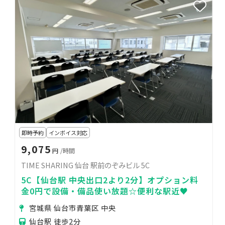
即時予約
インボイス対応
9,075
円
/時間
TIME SHARING 仙台 駅前のぞみビル 5C
5C【仙台駅 中央出口2より2分】オプション料
金0円で設備・備品使い放題☆便利な駅近♥
宮城県 仙台市青葉区 中央
仙台駅 徒歩2分