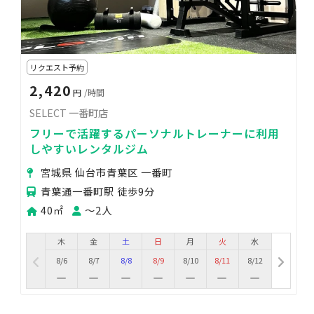
リクエスト予約
2,420
円
/時間
SELECT 一番町店
フリーで活躍するパーソナルトレーナーに利用
しやすいレンタルジム
宮城県 仙台市青葉区 一番町
青葉通一番町駅 徒歩9分
40㎡
〜2人
木
金
土
日
月
火
水
8/6
8/7
8/8
8/9
8/10
8/11
8/12