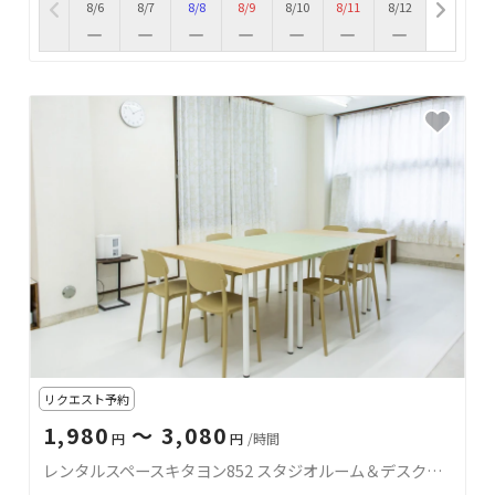
8/6
8/7
8/8
8/9
8/10
8/11
8/12
リクエスト予約
1,980
〜 3,080
円
円
/時間
レンタルスペースキタヨン852 スタジオルーム＆デスクルーム