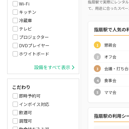
指扇駅で実際にレンタル
Wi-Fi
て、用途に合ったスペー
キッチン
冷蔵庫
テレビ
指扇駅で人気の
プロジェクター
懇親会
DVDプレイヤー
1
ホワイトボード
オフ会
2
設備をすべて表示
会議・打ち合
3
食事会
4
こだわり
ママ会
5
即時予約可
インボイス対応
飲酒可
指扇駅の利用シ
調理可