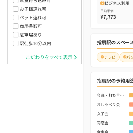
飲食持ち込み可
ビジネス利用
お子様連れ可
平均単価
¥7,773
ペット連れ可
商用撮影可
駐車場あり
指扇駅のスペー
駅徒歩10分以内
こだわりをすべて表示
テレビ
パ
指扇駅の予約用
会議・打ち合わせ
おしゃべり会
女子会
同窓会
食事会