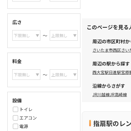
広さ
このページを見る
〜
周辺の市区町村か
さいたま市西区
さい
料金
周辺の駅から探す
西大宮駅
日進駅
宮原
〜
沿線からさがす
JR川越線
JR高崎線
設備
トイレ
エアコン
指扇駅のレ
電源