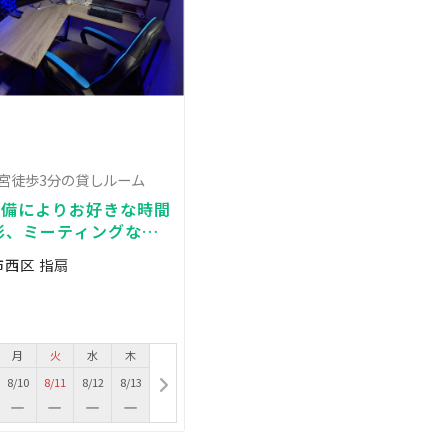
大宮徒歩3分の貸しルーム
完備によりお好きな時間
影、ミーティングなど
市西区 指扇
月
火
水
木
8/10
8/11
8/12
8/13