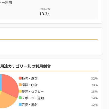
ィー利用
平均人数
13.2
人
の用途カテゴリー別の利用割合
趣味・遊び
32%
撮影・収録
24%
美容・セラピー
18%
スポーツ・運動
14%
音楽・演劇
12%