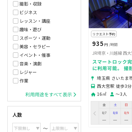
撮影・収録
ビジネス
レッスン・講座
趣味・遊び
リクエスト予約
スポーツ・運動
935
円
/時間
美容・セラピー
JR埼京・川越線 西
イベント・催事
スマートロック
音楽・演劇
に利用可能。 撮
レジャー
に。
埼玉県 さいたま
作業
西大宮駅 徒歩3分
16㎡
〜3人
利用用途をすべて表示
金
土
日
8/7
8/8
8/9
人数
〜