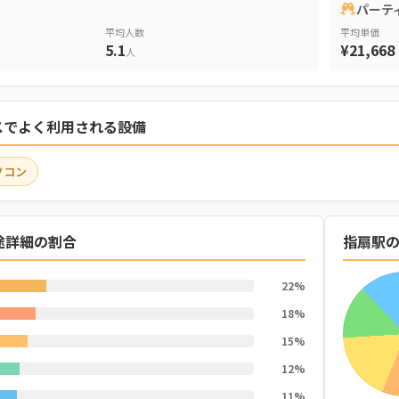
パーテ
平均人数
平均単価
5.1
¥21,668
人
スでよく利用される設備
ソコン
途詳細の割合
指扇駅
22%
18%
15%
12%
11%