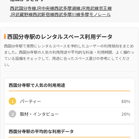
西武国分寺線
JR中央線
西武多摩湖線
JR南武線
京王線
JR武蔵野線
西武新宿線
西武多摩川線
多摩モノレール
西国分寺駅のレンタルスペース利用データ
西国分寺駅で実際にレンタルスペースを予約したユーザーの利用傾向をまとめ
ました。西国分寺駅の人気の利用用途や平均的な料金・利用時間、よく備わっ
ている設備をチェックして、用途に合ったスペース選びの参考にしてくださ
い。
西国分寺駅で人気の利用用途
パーティー
80%
1
取材・インタビュー
20%
2
西国分寺駅の平均的な利用データ