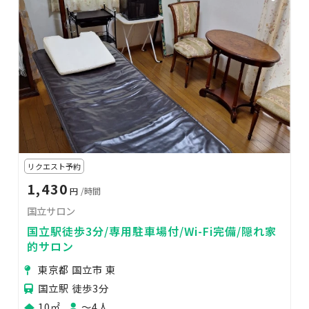
リクエスト予約
1,430
円
/時間
国立サロン
国立駅徒歩3分/専用駐車場付/Wi-Fi完備/隠れ家
的サロン
東京都 国立市 東
国立駅 徒歩3分
10㎡
〜4人