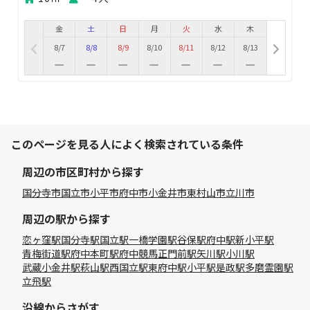
金
土
日
月
火
水
木
8/7
8/8
8/9
8/10
8/11
8/12
8/13
このページを見る人によく検索されている条件
周辺の市区町村から探す
国分寺市
国立市
小平市
府中市
小金井市
東村山市
立川市
周辺の駅から探す
恋ヶ窪駅
国分寺駅
国立駅
一橋学園駅
谷保駅
府中駅
新小平駅
青梅街道駅
府中本町駅
府中競馬正門前駅
矢川駅
小川駅
武蔵小金井駅
萩山駅
西国立駅
東府中駅
小平駅
是政駅
多磨霊園駅
立飛駅
沿線からさがす