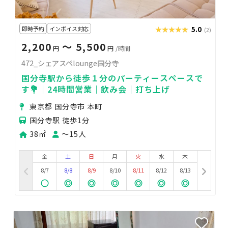
即時予約
インボイス対応
★★★★★
★★★★★
5.0
(2)
2,200
〜 5,500
円
円
/時間
472_シェアスペlounge国分寺
国分寺駅から徒歩１分のパーティースペースで
す💐｜24時間営業｜飲み会｜打ち上げ
東京都 国分寺市 本町
国分寺駅 徒歩1分
38㎡
〜15人
金
土
日
月
火
水
木
8/7
8/8
8/9
8/10
8/11
8/12
8/13