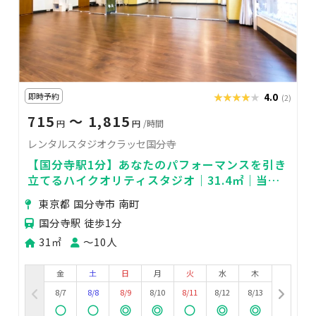
即時予約
★★★★★
★★★★★
4.0
(2)
715
〜 1,815
円
円
/時間
レンタルスタジオクラッセ国分寺
【国分寺駅1分】あなたのパフォーマンスを引き
立てるハイクオリティスタジオ｜31.4㎡｜当日
予約可｜ヨガ・演劇・撮影・武道
東京都 国分寺市 南町
国分寺駅 徒歩1分
31㎡
〜10人
金
土
日
月
火
水
木
8/7
8/8
8/9
8/10
8/11
8/12
8/13