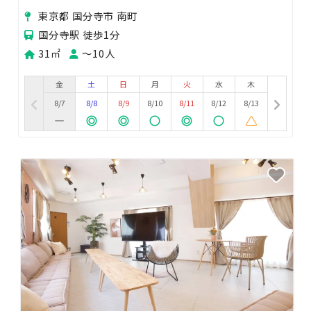
です！！広々１R（31㎡）💃★即予約OK★見学
東京都 国分寺市 南町
も可💃
国分寺駅 徒歩1分
31㎡
〜10人
金
土
日
月
火
水
木
8/7
8/8
8/9
8/10
8/11
8/12
8/13