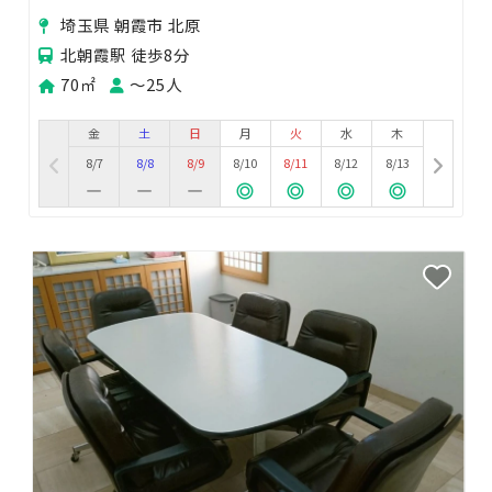
スタジオ・料理教室などにも使用可能
埼玉県 朝霞市 北原
北朝霞駅 徒歩8分
70㎡
〜25人
金
土
日
月
火
水
木
8/7
8/8
8/9
8/10
8/11
8/12
8/13