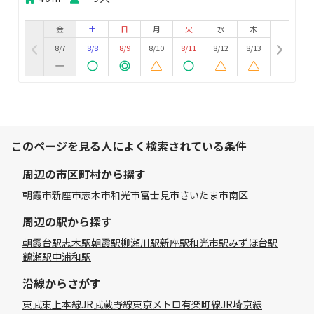
金
土
日
月
火
水
木
8/7
8/8
8/9
8/10
8/11
8/12
8/13
このページを見る人によく検索されている条件
周辺の市区町村から探す
朝霞市
新座市
志木市
和光市
富士見市
さいたま市南区
周辺の駅から探す
朝霞台駅
志木駅
朝霞駅
柳瀬川駅
新座駅
和光市駅
みずほ台駅
鶴瀬駅
中浦和駅
沿線からさがす
東武東上本線
JR武蔵野線
東京メトロ有楽町線
JR埼京線