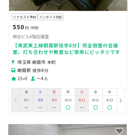
リクエスト予約
インボイス対応
550
円
/時間
綿谷ビル4階会議室
【東武東上線朝霞駅徒歩8分】完全個室の会議
室。打ち合わせや教室など使用にピッタリです
埼玉県 朝霞市 本町
朝霞駅 徒歩8分
15㎡
〜4人
金
土
日
月
火
水
木
8/7
8/8
8/9
8/10
8/11
8/12
8/13