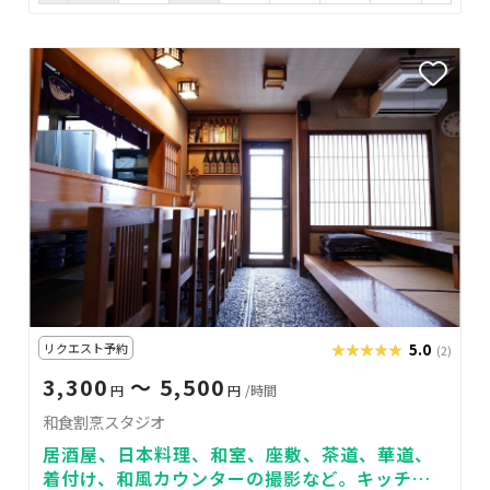
リクエスト予約
★★★★★
★★★★★
5.0
(2)
3,300
〜 5,500
円
円
/時間
和食割烹スタジオ
居酒屋、日本料理、和室、座敷、茶道、華道、
着付け、和風カウンターの撮影など。キッチン