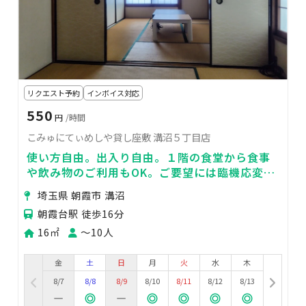
リクエスト予約
インボイス対応
550
円
/時間
こみゅにてぃめしや貸し座敷 溝沼５丁目店
使い方自由。出入り自由。１階の食堂から食事
や飲み物のご利用もOK。ご要望には臨機応変に
対応しますので、まずはご相談ください。
埼玉県 朝霞市 溝沼
朝霞台駅 徒歩16分
16㎡
〜10人
金
土
日
月
火
水
木
8/7
8/8
8/9
8/10
8/11
8/12
8/13