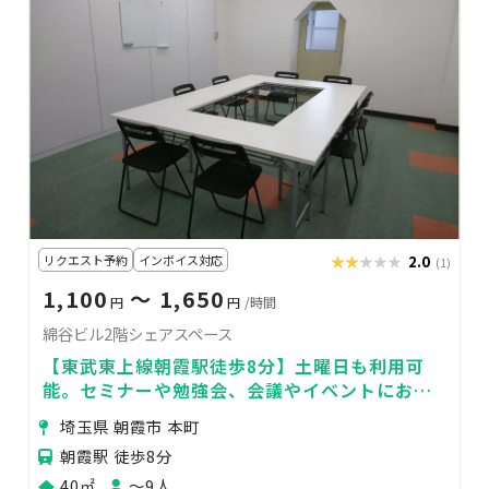
リクエスト予約
インボイス対応
★★★★★
★★★★★
2.0
(1)
1,100
〜 1,650
円
円
/時間
綿谷ビル2階シェアスペース
【東武東上線朝霞駅徒歩8分】土曜日も利用可
能。セミナーや勉強会、会議やイベントにお使
いいただけます
埼玉県 朝霞市 本町
朝霞駅 徒歩8分
40㎡
〜9人