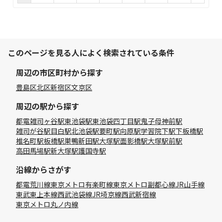
このページを見る人によく検索されている条件
周辺の市区町村から探す
豊島区
北区
新宿区
文京区
周辺の駅から探す
都電雑司ヶ谷駅
東池袋駅
東池袋四丁目駅
鬼子母神前駅
雑司が谷駅
目白駅
北池袋駅
要町駅
向原駅
学習院下駅
下板橋駅
椎名町駅
板橋駅
巣鴨新田駅
大塚駅
面影橋駅
大塚駅前駅
高田馬場駅
新大塚駅
護国寺駅
沿線からさがす
都電荒川線
東京メトロ有楽町線
東京メトロ副都心線
JR山手線
東武東上本線
西武池袋線
JR埼京線
西武新宿線
東京メトロ丸ノ内線