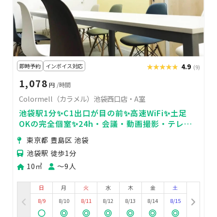
即時予約
インボイス対応
★★★★★
★★★★★
4.9
(9)
1,078
円
/時間
Colormell（カラメル）池袋西口店・A室
池袋駅1分✨C1出口が目の前✨高速WiFi✨土足
OKの完全個室✨24h・会議・動画撮影・テレワ
ーク
東京都 豊島区 池袋
池袋駅 徒歩1分
10㎡
〜9人
日
月
火
水
木
金
土
8/9
8/10
8/11
8/12
8/13
8/14
8/15