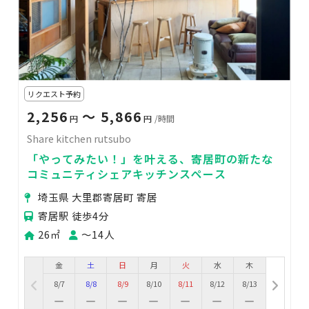
リクエスト予約
2,256
〜 5,866
円
円
/時間
Share kitchen rutsubo
「やってみたい！」を叶える、寄居町の新たな
コミュニティシェアキッチンスペース
埼玉県 大里郡寄居町 寄居
寄居駅 徒歩4分
26㎡
〜14人
金
土
日
月
火
水
木
8/7
8/8
8/9
8/10
8/11
8/12
8/13