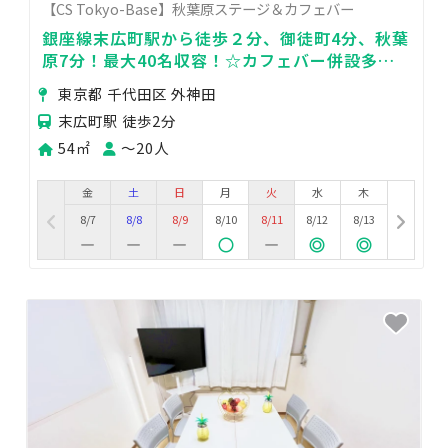
【CS Tokyo-Base】秋葉原ステージ＆カフェバー
銀座線末広町駅から徒歩２分、御徒町4分、秋葉
原7分！最大40名収容！☆カフェバー併設多目
的レンタルスペース☆使い方無限大☆
東京都 千代田区 外神田
末広町駅 徒歩2分
54㎡
〜20人
金
土
日
月
火
水
木
8/7
8/8
8/9
8/10
8/11
8/12
8/13