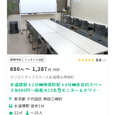
即時予約
インボイス対応
★★★★★
★★★★★
5.0
(2)
880
〜 1,287
円
円
/時間
クリエイティブスペース水道橋＆神保町
水道橋駅🚶1分🚃神保町駅🚶6分🚃多目的スペー
ス☕880円～🎲最大15名👌モニター＆ホワイト
ボード充実
東京都 千代田区 神田三崎町
水道橋駅 徒歩1分
22㎡
〜10人