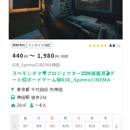
即時予約
インボイス対応
★★★★★
★★★★★
4.6
(5)
440
〜 1,980
円
円
/時間
638_SpemoCINEMA神田
スペモシネマ🎥プロジェクター🎞️映画鑑賞🎬️デ
ート💞ボードゲーム🎲638_SpemoCINEMA神
田
東京都 千代田区 内神田
神田駅 徒歩2分
20㎡
〜8人
金
土
日
月
火
水
木
8/7
8/8
8/9
8/10
8/11
8/12
8/13