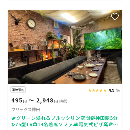
即時予約
★★★★★
★★★★★
4.9
(9)
495
〜 2,948
円
円
/時間
ブリックス神田
🌿グリーン溢れるブルックリン空間🍃神田駅5分
✨75型TV📺14名着席ソファ🛋️電気式ピザ窯🍕パ