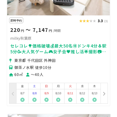
即時予約
★★★★★
★★★★★
3.3
(3)
220
〜 7,147
円
円
/時間
milky秋葉原
セレコレ🌳価格破壊💰最大50名🉐ドンキ4分🐧駅
5分🥳大人気ゲーム🎮女子会💗推し活🌟撮影📷パ
ーティ飲み会🍻milky秋葉原
東京都 千代田区 外神田
御茶ノ水駅 徒歩10分
60㎡
〜40人
金
土
日
月
火
水
木
8/7
8/8
8/9
8/10
8/11
8/12
8/13