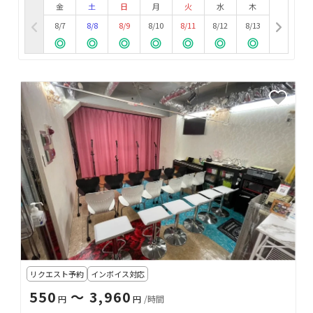
金
土
日
月
火
水
木
8/7
8/8
8/9
8/10
8/11
8/12
8/13
リクエスト予約
インボイス対応
550
〜 3,960
円
円
/時間