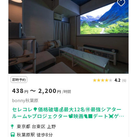
即時予約
★★★★★
★★★★★
4.2
(6)
438
〜 2,200
円
円
/時間
bonny秋葉原
セレコレ🌳価格破壊💰最大12名🉐最強シアター
ルーム✨プロジェクター📽️映画🐈‍⬛デート💓ゲー
ム🎮女子会💗推し活🌟24H🏪bonny秋葉原
東京都 台東区 上野
秋葉原駅 徒歩8分