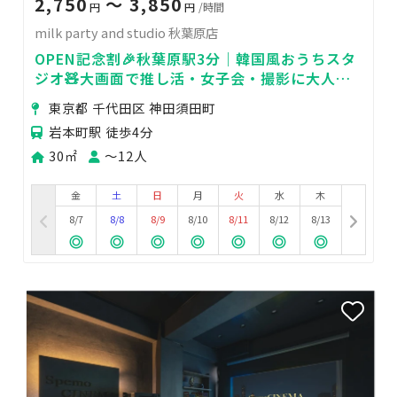
2,750
〜 3,850
円
円
/時間
milk party and studio 秋葉原店
OPEN記念割🎉秋葉原駅3分｜韓国風おうちスタ
ジオ🧸大画面で推し活・女子会・撮影に大人気
📸おもちゃ完備でママ会にも🍼
東京都 千代田区 神田須田町
岩本町駅 徒歩4分
30㎡
〜12人
金
土
日
月
火
水
木
8/7
8/8
8/9
8/10
8/11
8/12
8/13