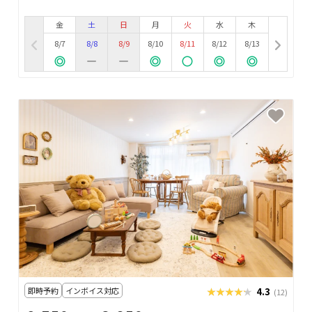
金
土
日
月
火
水
木
8/7
8/8
8/9
8/10
8/11
8/12
8/13
即時予約
インボイス対応
★★★★★
★★★★★
4.3
(12)