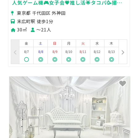
人気ゲーム機🎮女子会💗推し活🌟タコパ🥳撮影
📷パーティ🥂whity秋葉原
東京都 千代田区 外神田
末広町駅 徒歩1分
30㎡
〜21人
金
土
日
月
火
水
木
8/7
8/8
8/9
8/10
8/11
8/12
8/13