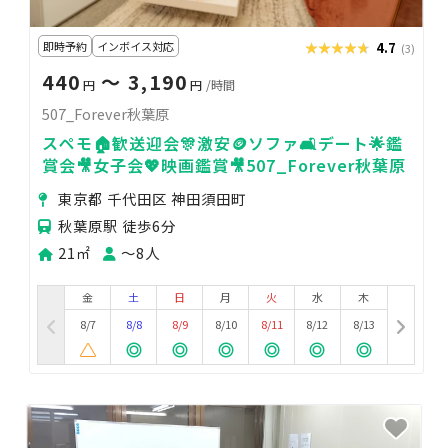
即時予約
インボイス対応
★★★★★
★★★★★
4.7
(3)
440
〜 3,190
円
円
/時間
507_Forever秋葉原
スペモ🏠歓送迎会🎊激安🪙ソファ🛋デート🌟鑑
賞会🎥女子会💖映画鑑賞🎥507_Forever秋葉原
東京都 千代田区 神田須田町
秋葉原駅 徒歩6分
21㎡
〜8人
金
土
日
月
火
水
木
8/7
8/8
8/9
8/10
8/11
8/12
8/13