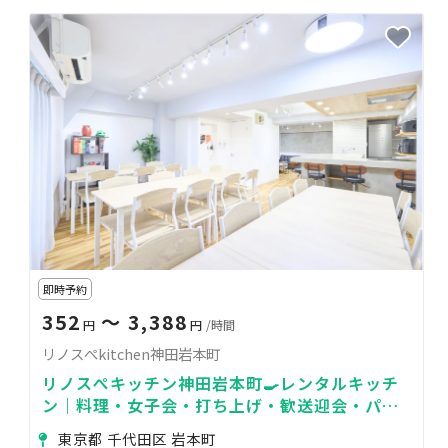
即時予約
352
〜 3,388
円
円
/時間
リノスぺkitchen神田岩本町
リノスぺキッチン神田岩本町🍳レンタルキッチ
ン｜料理・女子会・打ち上げ・歓送迎会・パー
ティー・商品撮影物撮り
東京都 千代田区 岩本町