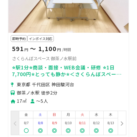
即時予約
インボイス対応
591
〜 1,100
円
円
/時間
さくらんぼスペース 御茶ノ水駅前
⭐️駅1分⭐️商談・面接・WEB会議・研修 ⭐️1日
7,700円⭐️とっても静か⭐️＜さくらんぼスペース
＞
東京都 千代田区 神田駿河台
御茶ノ水駅 徒歩2分
17㎡
〜5人
金
土
日
月
火
水
木
8/7
8/8
8/9
8/10
8/11
8/12
8/13