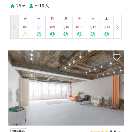
25㎡
〜10人
金
土
日
月
火
水
木
8/7
8/8
8/9
8/10
8/11
8/12
8/13
即時予約
★★★★★
★★★★★
5.0
(6)