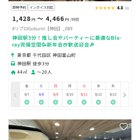
即時予約
インボイス対応
★★★★★
★★★★★
4.8
(6)
1,428
〜 4,466
円
円
/時間
#リプロGoburin【神田】_089
神田駅3分！推し会やパーティーに最適なBlu-
ray完備空間🥳新年会🍺歓送迎会🎉
東京都 千代田区 神田富山町
神田駅 徒歩3分
44㎡
〜20人
金
土
日
月
火
水
木
8/7
8/8
8/9
8/10
8/11
8/12
8/13