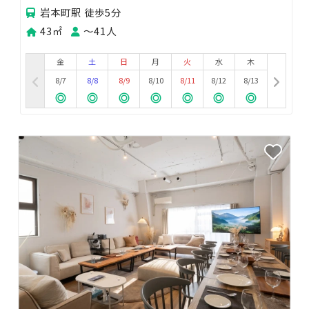
岩本町駅 徒歩5分
43㎡
〜41人
金
土
日
月
火
水
木
8/7
8/8
8/9
8/10
8/11
8/12
8/13