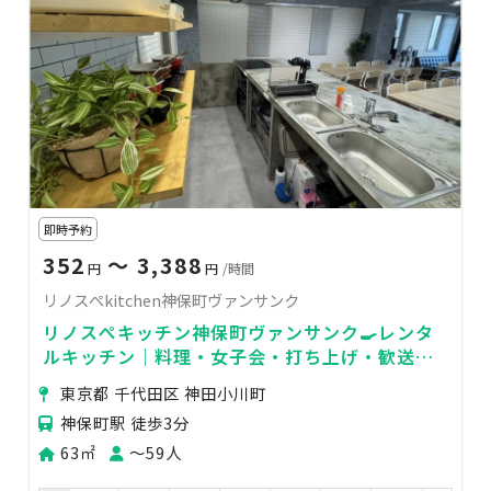
即時予約
352
〜 3,388
円
円
/時間
リノスぺkitchen神保町ヴァンサンク
リノスぺキッチン神保町ヴァンサンク🍳レンタ
ルキッチン｜料理・女子会・打ち上げ・歓送迎
会・パーティー・商品撮影物撮り
東京都 千代田区 神田小川町
神保町駅 徒歩3分
63㎡
〜59人