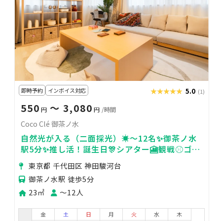
即時予約
インボイス対応
★★★★★
★★★★★
5.0
(1)
550
〜 3,080
円
円
/時間
Coco Clé 御茶ノ水
自然光が入る（二面採光）☀️〜12名✨御茶ノ水
駅5分✨推し活！誕生日🎊シアター🎦観戦⚾ゴミ
オプション有り⭐︎
東京都 千代田区 神田駿河台
御茶ノ水駅 徒歩5分
23㎡
〜12人
金
土
日
月
火
水
木