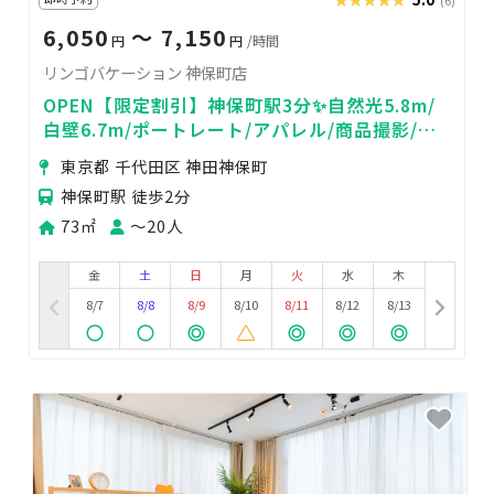
6,050
〜 7,150
円
円
/時間
リンゴバケーション 神保町店
OPEN【限定割引】神保町駅3分✨自然光5.8m/
白壁6.7m/ポートレート/アパレル/商品撮影/イ
ンタビュー/前撮り/撮影会
東京都 千代田区 神田神保町
神保町駅 徒歩2分
73㎡
〜20人
金
土
日
月
火
水
木
8/7
8/8
8/9
8/10
8/11
8/12
8/13