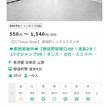
即時予約
インボイス対応
550
〜 1,540
円
円
/時間
【CS Tokyo-Base】 御徒町レンタルスタジオ
🍁夏割実施中🍁【御徒町駅南口4分！湯島2分！
１FでジャンプOK！ダンス・ヨガ・ミニイベン
ト、周辺イベント待機所に】📡WiFi有📺
東京都 台東区 上野
御徒町駅 徒歩4分
20㎡
〜6人
金
土
日
月
火
水
木
8/7
8/8
8/9
8/10
8/11
8/12
8/13