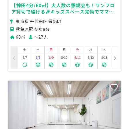
【神田4分/60㎡】大人数の懇親会も！ワンフロ
ア貸切で騒げる🎉キッズスペース完備でママ会
にも🍼
東京都 千代田区 鍛冶町
秋葉原駅 徒歩8分
60㎡
〜27人
金
土
日
月
火
水
木
8/7
8/8
8/9
8/10
8/11
8/12
8/13