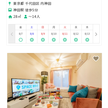
ーティー 🎉女子会🥂
東京都 千代田区 内神田
神田駅 徒歩5分
28㎡
〜14人
金
土
日
月
火
水
木
8/7
8/8
8/9
8/10
8/11
8/12
8/13