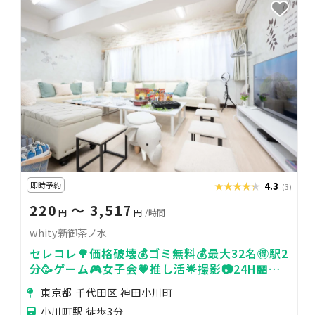
即時予約
★★★★★
★★★★★
4.3
(3)
220
〜 3,517
円
円
/時間
whity新御茶ノ水
セレコレ🌳価格破壊💰ゴミ無料💰最大32名🉐駅2
分🥳ゲーム🎮女子会💗推し活🌟撮影📷24H🏪飲
み会🍻whity新御茶ノ水
東京都 千代田区 神田小川町
小川町駅 徒歩3分