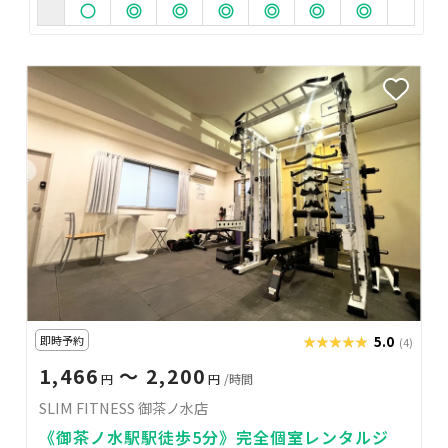
即時予約
★★★★★
★★★★★
5.0
(4)
1,466
〜 2,200
円
円
/時間
SLIM FITNESS 御茶ノ水店
《御茶ノ水駅駅徒歩5分》完全個室レンタルジ