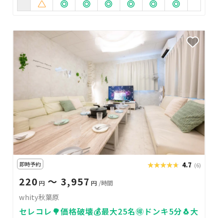
即時予約
★★★★★
★★★★★
4.7
(6)
220
〜 3,957
円
円
/時間
whity秋葉原
セレコレ🌳価格破壊💰最大25名🉐ドンキ5分🐧大