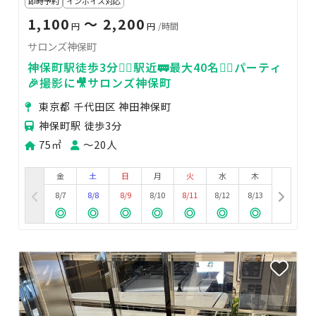
即時予約
インボイス対応
1,100
〜 2,200
円
円
/時間
サロンズ神保町
神保町駅徒歩3分🚶‍♂️駅近🚃最大40名🙆‍♀️パーティ
🎉撮影に🎥サロンズ神保町
東京都 千代田区 神田神保町
神保町駅 徒歩3分
75㎡
〜20人
金
土
日
月
火
水
木
8/7
8/8
8/9
8/10
8/11
8/12
8/13