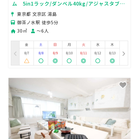
ム 5in1ラック/ダンベル40kg/アジャスタブル
ベンチ2台
東京都 文京区 湯島
御茶ノ水駅 徒歩5分
30㎡
〜6人
金
土
日
月
火
水
木
8/7
8/8
8/9
8/10
8/11
8/12
8/13