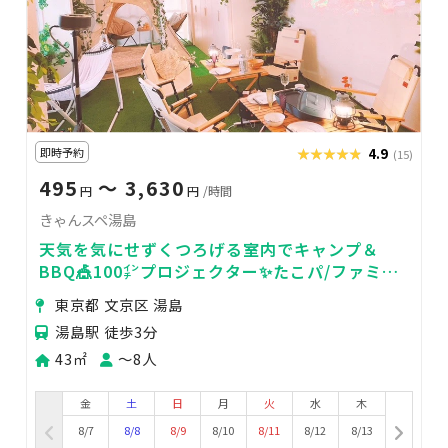
即時予約
★★★★★
★★★★★
4.9
(15)
495
〜 3,630
円
円
/時間
きゃんスペ湯島
天気を気にせずくつろげる室内でキャンプ＆
BBQ🎪100㌅プロジェクター✨たこパ/ファミリ
ー/親睦会/デート【駅から3分/スーパー1分】
東京都 文京区 湯島
湯島駅 徒歩3分
43㎡
〜8人
金
土
日
月
火
水
木
8/7
8/8
8/9
8/10
8/11
8/12
8/13