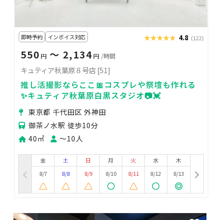
即時予約
インボイス対応
★★★★★
★★★★★
4.8
(122)
550
〜 2,134
円
円
/時間
キュティア秋葉原８号店 [51]
推し活撮影ならここ🎀コスプレや祭壇も作れる
✨キュティア秋葉原白黒スタジオ📷💓
東京都 千代田区 外神田
御茶ノ水駅 徒歩10分
40㎡
〜10人
金
土
日
月
火
水
木
8/7
8/8
8/9
8/10
8/11
8/12
8/13