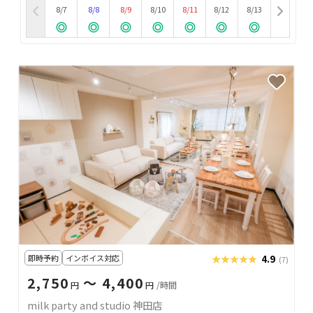
8/7
8/8
8/9
8/10
8/11
8/12
8/13
即時予約
インボイス対応
★★★★★
★★★★★
4.9
(7)
2,750
〜 4,400
円
円
/時間
milk party and studio 神田店