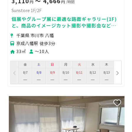
3,110
〜 4,666
円
円
/時間
Sunstore 1F/2F
個展やグループ展に最適な路面ギャラリー(1F)
と、商品のイメージカット撮影や撮影会などの
人物撮影に最適な機材充実スタジオ(2F)
千葉県 市川市 八幡
京成八幡駅 徒歩3分
33㎡
〜10人
金
土
日
月
火
水
木
8/7
8/8
8/9
8/10
8/11
8/12
8/13