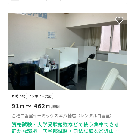
即時予約
インボイス対応
91
〜 462
円
円
/時間
合格自習室イーミックス 本八幡店（レンタル自習室）
資格試験・大学受験勉強などで使う集中できる
静かな環境。医学部試験・司法試験など沢山の