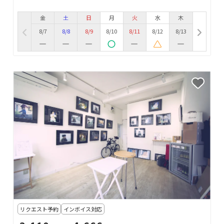
金
土
日
月
火
水
木
8/7
8/8
8/9
8/10
8/11
8/12
8/13
リクエスト予約
インボイス対応