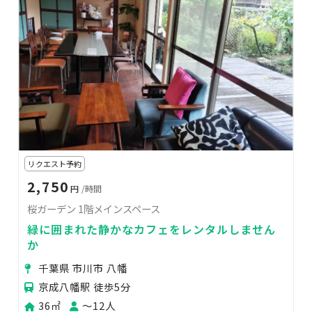
リクエスト予約
2,750
円
/時間
桜ガーデン 1階メインスペース
緑に囲まれた静かなカフェをレンタルしません
か
千葉県 市川市 八幡
京成八幡駅 徒歩5分
36㎡
〜12人