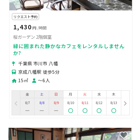
リクエスト予約
1,430
円
/時間
桜ガーデン 2階個室
緑に囲まれた静かなカフェをレンタルしません
か?
千葉県 市川市 八幡
京成八幡駅 徒歩5分
15㎡
〜6人
金
土
日
月
火
水
木
8/7
8/8
8/9
8/10
8/11
8/12
8/13