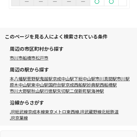
このページを見る人によく検索されている条件
周辺の市区町村から探す
市川市
船橋市
松戸市
周辺の駅から探す
本八幡駅
菅野駅
鬼越駅
京成中山駅
下総中山駅
市川真間駅
市川駅
原木中山駅
東中山駅
国府台駅
京成西船駅
妙典駅
西船橋駅
市川大野駅
秋山駅
行徳駅
矢切駅
二俣新町駅
海神駅
沿線からさがす
JR総武線
京成本線
東京メトロ東西線
JR武蔵野線
北総鉄道
JR京葉線