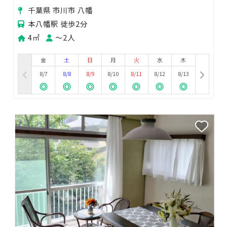
試験勉強の場としてご利用いただいてます。
千葉県 市川市 八幡
本八幡駅 徒歩2分
4㎡
〜2人
金
土
日
月
火
水
木
8/7
8/8
8/9
8/10
8/11
8/12
8/13