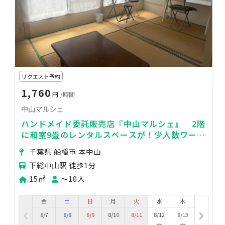
リクエスト予約
1,760
円
/時間
中山マルシェ
ハンドメイド委託販売店『中山マルシェ』 2階
に和室9畳のレンタルスペースが！少人数ワーク
ショップやセミナー等にピッタリ！
千葉県 船橋市 本中山
下総中山駅 徒歩1分
15㎡
〜10人
金
土
日
月
火
水
木
8/7
8/8
8/9
8/10
8/11
8/12
8/13