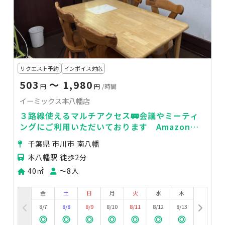
リクエスト予約
インボイス対応
503
〜 1,980
円
円
/時間
イーミックス本八幡店
３路線使えるマルチアクセス🚃会議やミーティ
ングにご利用いただいております Amazonプ
ライム利用可能動画
千葉県 市川市 南八幡
本八幡駅 徒歩2分
40㎡
〜8人
金
土
日
月
火
水
木
8/7
8/8
8/9
8/10
8/11
8/12
8/13