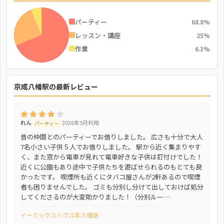
パーティー
68.8%
レッスン・講座
25%
作業
6.3%
京成八幡駅の最新レビュー
れん
2026年5月利用
パーティー
昔の仲間とのパーティーでお借りしました。 広さも十分で大人
7名小さい子供５人でお借りしました。 駅から近く集まりやす
く、また窓から電車が見れて電車好きな子供は釘付けでした！
近くに公園もあり途中で子供たちを遊ばせられるのもとても良
かったです。 喫煙所も近くにタバコ屋さんが2軒あるので喫煙
者も困りませんでした。 ゴミも分別し分けて出しておけば処分
してくださるのが大変助かりました！（分別ルー…
イーミックスハウス本八幡店