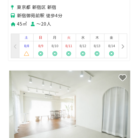
等
東京都 新宿区 新宿
新宿御苑前駅 徒歩4分
45㎡
〜20人
土
日
月
火
水
木
金
8/8
8/9
8/10
8/11
8/12
8/13
8/14