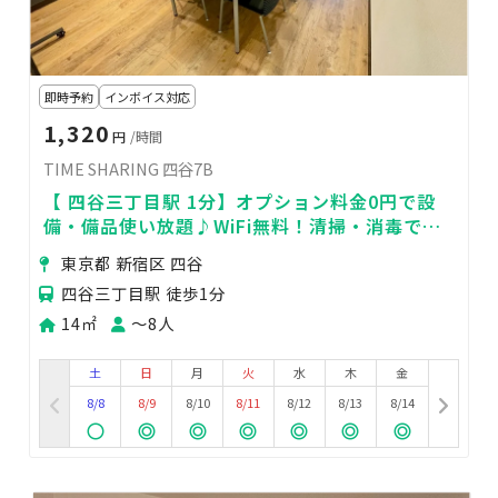
即時予約
インボイス対応
1,320
円
/時間
TIME SHARING 四谷7B
【 四谷三丁目駅 1分】オプション料金0円で設
備・備品使い放題♪WiFi無料！清掃・消毒で衛
生面も安心♥便利な駅近 会議室 7B
東京都 新宿区 四谷
四谷三丁目駅 徒歩1分
14㎡
〜8人
土
日
月
火
水
木
金
8/8
8/9
8/10
8/11
8/12
8/13
8/14