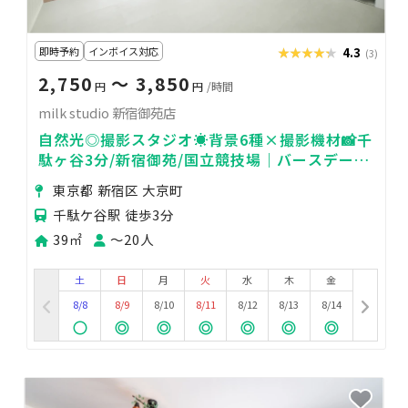
即時予約
インボイス対応
★★★★★
★★★★★
4.3
(3)
2,750
〜 3,850
円
円
/時間
milk studio 新宿御苑店
自然光◎撮影スタジオ☀️背景6種×撮影機材📸千
駄ヶ谷3分/新宿御苑/国立競技場｜バースデーフ
ォト、推し活、ポートレート撮影
東京都 新宿区 大京町
千駄ケ谷駅 徒歩3分
39㎡
〜20人
土
日
月
火
水
木
金
8/8
8/9
8/10
8/11
8/12
8/13
8/14