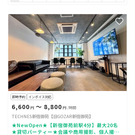
即時予約
インボイス対応
6,600
〜 8,800
円
円
/時間
TECHNES新宿御苑【旧GOZAR新宿御苑】
★NewOpen★【新宿御苑前駅4分】最大20名
★貸切パーティー★会議や商用撮影、個人撮影