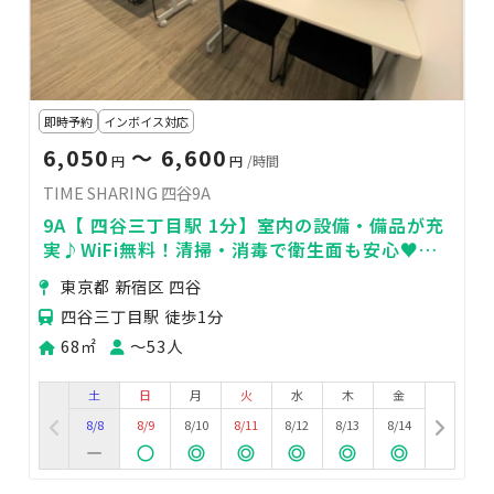
即時予約
インボイス対応
6,050
〜 6,600
円
円
/時間
TIME SHARING 四谷9A
9A【 四谷三丁目駅 1分】室内の設備・備品が充
実♪WiFi無料！清掃・消毒で衛生面も安心♥便
利な駅近
東京都 新宿区 四谷
四谷三丁目駅 徒歩1分
68㎡
〜53人
土
日
月
火
水
木
金
8/8
8/9
8/10
8/11
8/12
8/13
8/14