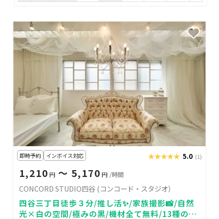
即時予約
インボイス対応
★★★★★
★★★★★
5.0
(1)
1,210
〜 5,170
円
円
/時間
CONCORD STUDIO四谷 (コンコード・スタジオ）
四谷三丁目徒歩３分/推し活✨/家族撮影📸/自然
光×白の空間/極みの黒/機材全て無料/13種の撮