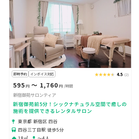
即時予約
インボイス対応
★★★★★
★★★★★
4.5
(2)
595
〜 1,760
円
円
/時間
新宿御苑サロンティア
新宿御苑前5分！シックナチュラル空間で癒しの
施術を提供できるレンタルサロン
東京都 新宿区 四谷
四谷三丁目駅 徒歩5分
18㎡
〜4人