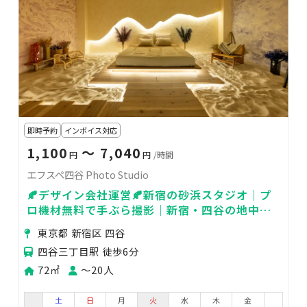
即時予約
インボイス対応
1,100
〜 7,040
円
円
/時間
エフスペ四谷 Photo Studio
🍂デザイン会社運営🍂新宿の砂浜スタジオ｜プ
ロ機材無料で手ぶら撮影｜新宿・四谷の地中海
リゾート空間を貸切
東京都 新宿区 四谷
四谷三丁目駅 徒歩6分
72㎡
〜20人
土
日
月
火
水
木
金