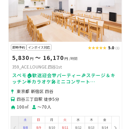
即時予約
インボイス対応
★★★★★
★★★★★
5.0
(1)
5,830
〜 16,170
円
円
/時間
359_ACE.LOUNGE.四谷1st
スペモ🏠歓送迎会🎊パーティー🎉ステージ＆キ
ッチン🌟カラオケ🎤ミニコンサート
♬359_ACE.LOUNGE.四谷1st
東京都 新宿区 四谷
四谷三丁目駅 徒歩5分
100㎡
〜70人
土
日
月
火
水
木
金
8/8
8/9
8/10
8/11
8/12
8/13
8/14