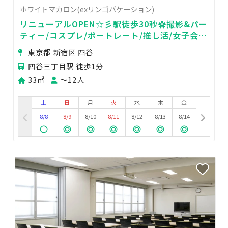
ホワイトマカロン(exリンゴバケーション)
リニューアルOPEN☆彡駅徒歩30秒✿撮影&パー
ティー/コスプレ/ポートレート/推し活/女子会/
撮影会/インタビュー/オフ会/ポップアップ
東京都 新宿区 四谷
四谷三丁目駅 徒歩1分
33㎡
〜12人
土
日
月
火
水
木
金
8/8
8/9
8/10
8/11
8/12
8/13
8/14