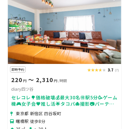
即時予約
★★★★★
★★★★★
3.7
(7)
220
〜 2,310
円
円
/時間
diary四ツ谷
セレコレ🌳価格破壊💰最大30名🉐駅5分🥳ゲーム
機🎮女子会💗推し活🌟タコパ🐙撮影📷パーティ
🥂飲み会🍻diary四ツ谷
東京都 新宿区 四谷坂町
曙橋駅 徒歩8分
35㎡
〜20人