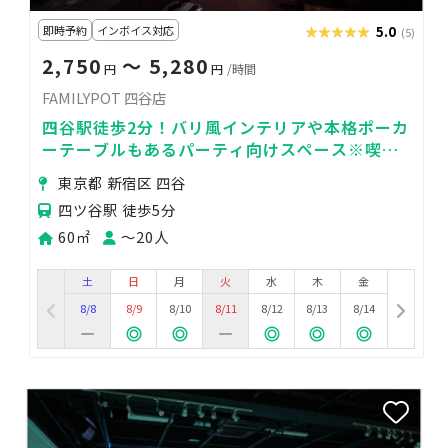
即時予約
インボイス対応
★★★★★
★★★★★
5.0
(5)
2,750
〜 5,280
円
円
/時間
FAMILYPOT 四谷店
四谷駅徒歩2分！バリ風インテリアや本格ポーカ
ーテーブルもあるパーティ向けスペース※喫煙
所あり
東京都 新宿区 四谷
四ツ谷駅 徒歩5分
60㎡
〜20人
土
日
月
火
水
木
金
8/8
8/9
8/10
8/11
8/12
8/13
8/14