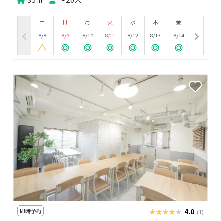
土
日
月
火
水
木
金
8/8
8/9
8/10
8/11
8/12
8/13
8/14
即時予約
★★★★★
★★★★★
4.0
(1)