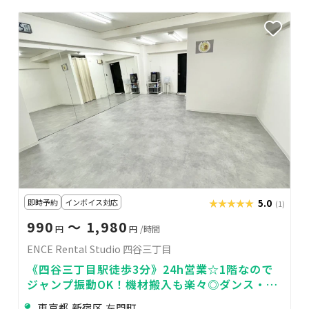
即時予約
インボイス対応
★★★★★
★★★★★
5.0
(1)
990
〜 1,980
円
円
/時間
ENCE Rental Studio 四谷三丁目
《四谷三丁目駅徒歩3分》24h営業☆1階なので
ジャンプ振動OK！機材搬入も楽々◎ダンス・ヨ
ガ・演劇・ポージング・撮影などに最適！
東京都 新宿区 左門町