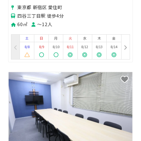
影シーン/都会の中の非日常
東京都 新宿区 愛住町
四谷三丁目駅 徒歩4分
60㎡
〜12人
土
日
月
火
水
木
金
8/8
8/9
8/10
8/11
8/12
8/13
8/14