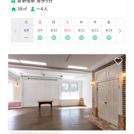
東新宿駅 徒歩9分
38㎡
〜4人
土
日
月
火
水
木
金
8/8
8/9
8/10
8/11
8/12
8/13
8/14