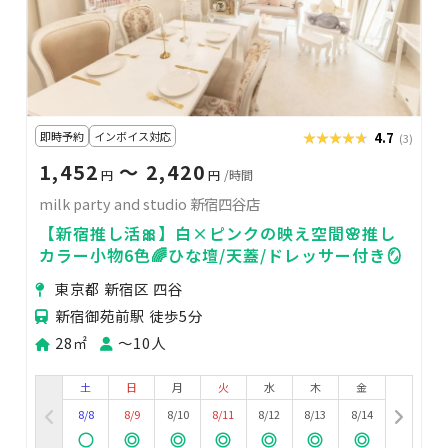
即時予約
インボイス対応
★★★★★
★★★★★
4.7
(3)
1,452
〜 2,420
円
円
/時間
milk party and studio 新宿四谷店
【新宿推し活🎀】白×ピンクの映え空間🌸推し
カラー小物6色🌈ひな壇/天蓋/ドレッサー付き🪞
東京都 新宿区 四谷
新宿御苑前駅 徒歩5分
28㎡
〜10人
土
日
月
火
水
木
金
8/8
8/9
8/10
8/11
8/12
8/13
8/14