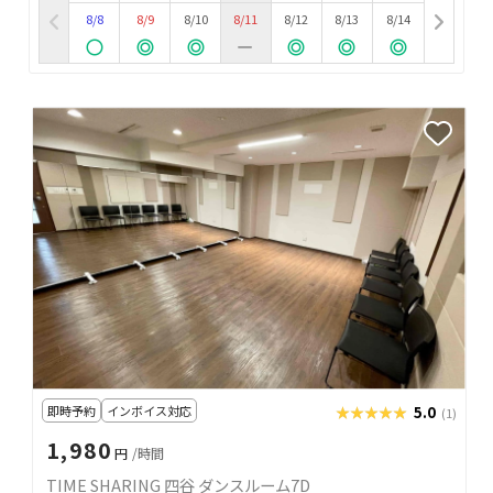
8/8
8/9
8/10
8/11
8/12
8/13
8/14
即時予約
インボイス対応
★★★★★
★★★★★
5.0
(1)
1,980
円
/時間
TIME SHARING 四谷 ダンスルーム7D