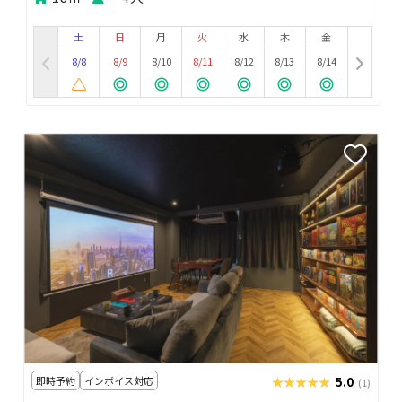
土
日
月
火
水
木
金
8/8
8/9
8/10
8/11
8/12
8/13
8/14
即時予約
インボイス対応
★★★★★
★★★★★
5.0
(1)