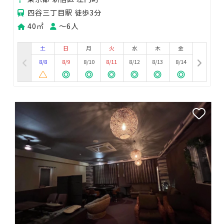
四谷三丁目駅 徒歩3分
40㎡
〜6人
土
日
月
火
水
木
金
8/8
8/9
8/10
8/11
8/12
8/13
8/14