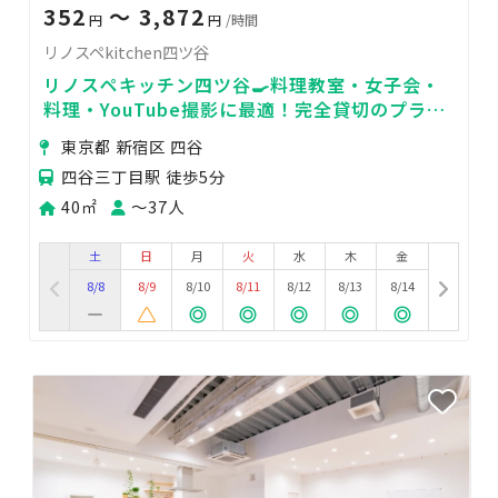
352
〜 3,872
円
円
/時間
リノスペkitchen四ツ谷
リノスペキッチン四ツ谷🍳料理教室・女子会・
料理・YouTube撮影に最適！完全貸切のプライ
ベートスペース◎
東京都 新宿区 四谷
四谷三丁目駅 徒歩5分
40㎡
〜37人
土
日
月
火
水
木
金
8/8
8/9
8/10
8/11
8/12
8/13
8/14