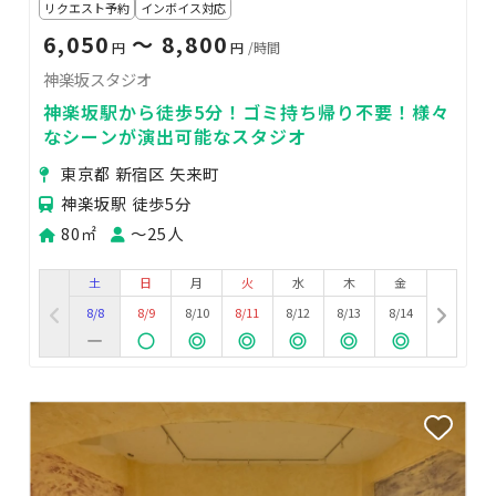
リクエスト予約
インボイス対応
6,050
〜 8,800
円
円
/時間
神楽坂スタジオ
神楽坂駅から徒歩5分！ゴミ持ち帰り不要！様々
なシーンが演出可能なスタジオ
東京都 新宿区 矢来町
神楽坂駅 徒歩5分
80㎡
〜25人
土
日
月
火
水
木
金
8/8
8/9
8/10
8/11
8/12
8/13
8/14