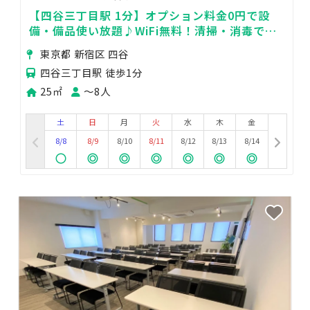
【四谷三丁目駅 1分】オプション料金0円で設
備・備品使い放題♪WiFi無料！清掃・消毒で衛
生面も安心♥便利な駅近 会議室 7D
東京都 新宿区 四谷
四谷三丁目駅 徒歩1分
25㎡
〜8人
土
日
月
火
水
木
金
8/8
8/9
8/10
8/11
8/12
8/13
8/14