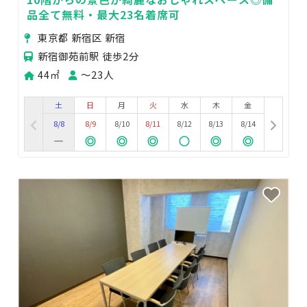
品全て無料・最大23名着席可
東京都 新宿区 新宿
新宿御苑前駅 徒歩2分
44㎡
〜23人
土
日
月
火
水
木
金
8/8
8/9
8/10
8/11
8/12
8/13
8/14