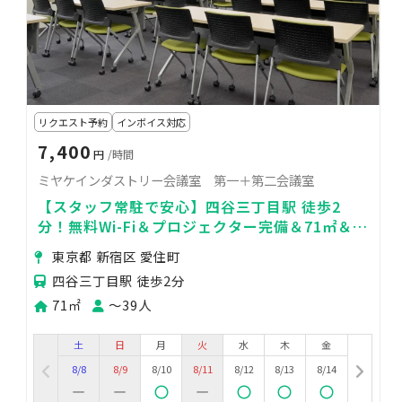
リクエスト予約
インボイス対応
7,400
円
/時間
ミヤケインダストリー会議室 第一＋第二会議室
【スタッフ常駐で安心】四谷三丁目駅 徒歩2
分！無料Wi-Fi＆プロジェクター完備＆71㎡＆
39名着席可能な貸会議室
東京都 新宿区 愛住町
四谷三丁目駅 徒歩2分
71㎡
〜39人
土
日
月
火
水
木
金
8/8
8/9
8/10
8/11
8/12
8/13
8/14