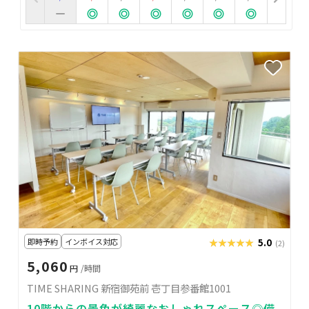
即時予約
インボイス対応
★★★★★
★★★★★
5.0
(2)
5,060
円
/時間
TIME SHARING 新宿御苑前 壱丁目参番館1001
10階からの景色が綺麗なおしゃれスペース◎備