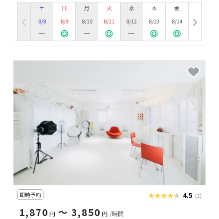
土
日
月
火
水
木
金
8/8
8/9
8/10
8/11
8/12
8/13
8/14
即時予約
★★★★★
★★★★★
4.5
(2)
1,870
〜 3,850
円
円
/時間