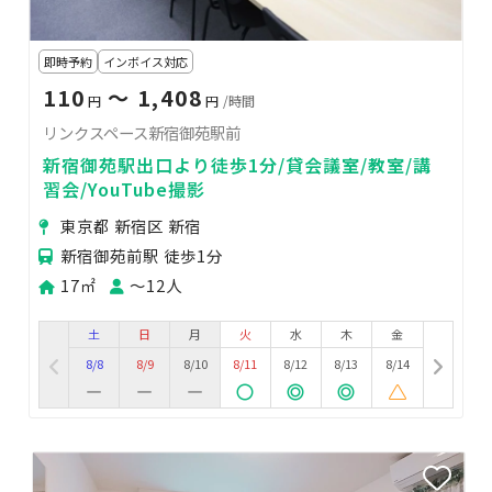
即時予約
インボイス対応
110
〜 1,408
円
円
/時間
リンクスペース新宿御苑駅前
新宿御苑駅出口より徒歩1分/貸会議室/教室/講
習会/YouTube撮影
東京都 新宿区 新宿
新宿御苑前駅 徒歩1分
17㎡
〜12人
土
日
月
火
水
木
金
8/8
8/9
8/10
8/11
8/12
8/13
8/14