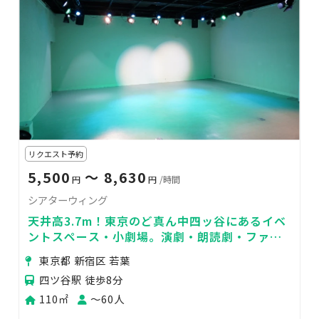
リクエスト予約
5,500
〜 8,630
円
円
/時間
シアターウィング
天井高3.7m！東京のど真ん中四ッ谷にあるイベ
ントスペース・小劇場。演劇・朗読劇・ファン
イベント・撮影・交流会に
東京都 新宿区 若葉
四ツ谷駅 徒歩8分
110㎡
〜60人