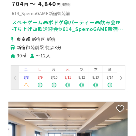
704
〜 4,840
円
円
/時間
614_SpemoGAME新宿御苑前
スペモゲーム🎮️ボドゲ🎲パーティー🎮飲み会🍺
打ち上げ🤝歓送迎会✨614_SpemoGAME新宿御
苑前
東京都 新宿区 新宿
新宿御苑前駅 徒歩3分
30㎡
〜12人
土
日
月
火
水
木
金
8/8
8/9
8/10
8/11
8/12
8/13
8/14