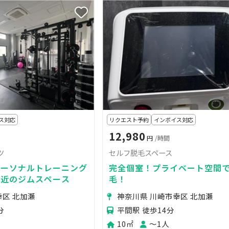
ス対応
リクエスト予約
インボイス対応
12,980
円
/時間
ツ
セルフ脱毛スペース
パーソナルトレーニング
完全個室！プライベート空間
駅近のジムスペース
毛！
幸区 北加瀬
神奈川県 川崎市幸区 北加瀬
分
平間駅 徒歩14分
10㎡
〜1人