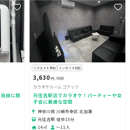
リクエスト予約
インボイス対応
3,630
円
/時間
カラオケルーム ゴテッツ
で自由に脱
元住吉駅近でカラオケ！パーティーや女
子会に最適な空間
神奈川県 川崎市幸区 北加瀬
元住吉駅 徒歩15分
14㎡
〜11人