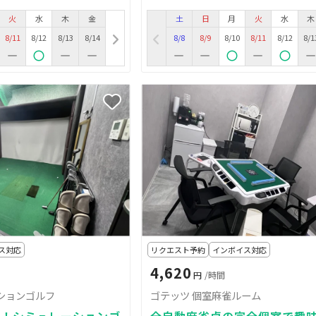
火
水
木
金
土
日
月
火
水
木
8/11
8/12
8/13
8/14
8/8
8/9
8/10
8/11
8/12
8/1
ス対応
リクエスト予約
インボイス対応
4,620
円
/時間
ションゴルフ
ゴテッツ 個室麻雀ルーム
む！シミュレーションゴ
全自動麻雀卓の完全個室で趣