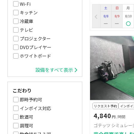
Wi-Fi
土
日
月
キッチン
8/8
8/9
8/10
冷蔵庫
テレビ
プロジェクター
DVDプレイヤー
ホワイトボード
設備をすべて表示
こだわり
即時予約可
リクエスト予約
インボイ
インボイス対応
4,840
飲酒可
円
/時間
ゴテッツ シミュレー
調理可
完全個室で楽し