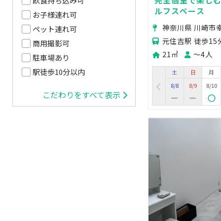
飲食持ち込み可
ルフスペース
お子様連れ可
神奈川県 川崎市
ペット連れ可
元住吉駅 徒歩15
商用撮影可
21㎡
〜4人
駐車場あり
駅徒歩10分以内
土
日
月
8/8
8/9
8/10
こだわりをすべて表示