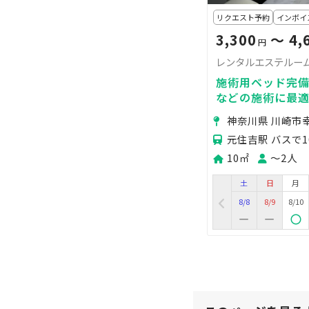
リクエスト予約
インボイ
3,300
〜 4,
円
レンタルエステルーム
施術用ベッド完
などの施術に最
神奈川県 川崎市
元住吉駅 バスで1
10㎡
〜2人
土
日
月
8/8
8/9
8/10