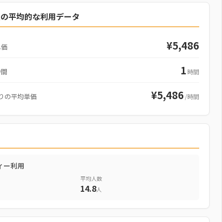
駅の平均的な利用データ
¥5,486
単価
1
時間
時間
¥5,486
りの平均単価
/時間
ィー利用
平均人数
14.8
人