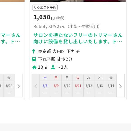
リクエスト予約
1,650
円
/時間
）
Bubbly SPA わん（小型～中型犬用）
リマーさん
サロンを持たないフリーのトリマーさん
ます。トリ
向けに設備を貸し出しいたします。トリ
ー完備のト
ミング台、スタンドドライヤー完備のト
東京都 大田区 下丸子
リミング可能なお部屋
下丸子駅 徒歩2分
13㎡
〜2人
金
土
日
月
火
水
木
金
3
8/14
8/8
8/9
8/10
8/11
8/12
8/13
8/14