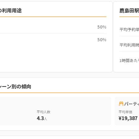
の利用用途
鹿島田
50%
平均予約
50%
平均利用
1時間あた
シーン別の傾向
パーテ
平均人数
平均単価
4.3
¥19,387
人