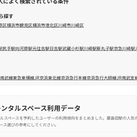
人によく検索されている条件
ら探す
原区
横浜市鶴見区
横浜市港北区
川崎市川崎区
駅
尻手駅
向河原駅
元住吉駅
日吉駅
武蔵小杉駅
川崎駅
新丸子駅
京急川崎駅
R南武線
東急東横線
JR京浜東北線
京浜急行本線
京浜急行大師線
JR南武支
レンタルスペース利用データ
ルスペースを予約したユーザーの利用傾向をまとめました。鹿島田駅の人気
ース選びの参考にしてください。