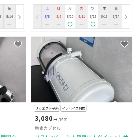
金
土
日
月
火
水
木
金
3
8/14
8/8
8/9
8/10
8/11
8/12
8/13
8/14
リクエスト予約
インボイス対応
3,080
円
/時間
酸素カプセル
味時間を
リフレッシュに！健康に！ダイエットサ