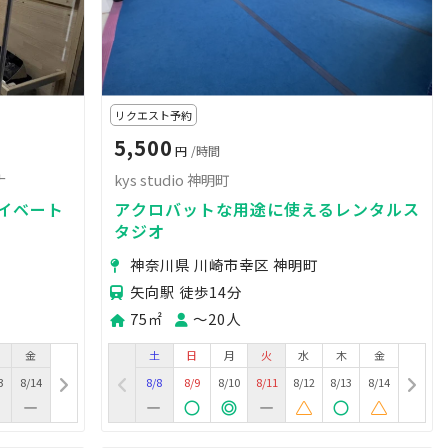
リクエスト予約
5,500
円
/時間
ナ
kys studio 神明町
イベート
アクロバットな用途に使えるレンタルス
タジオ
神奈川県 川崎市幸区 神明町
矢向駅 徒歩14分
75㎡
〜20人
金
土
日
月
火
水
木
金
3
8/14
8/8
8/9
8/10
8/11
8/12
8/13
8/14