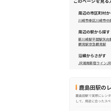
このページを見る
周辺の市区町村か
川崎市幸区
川崎市中
周辺の駅から探す
新川崎駅
平間駅
矢向
鶴見駅
京急鶴見駅
沿線からさがす
JR湘南新宿ライン
J
鹿島田駅の
鹿島田駅で実際にレンタ
して、用途に合ったスペ