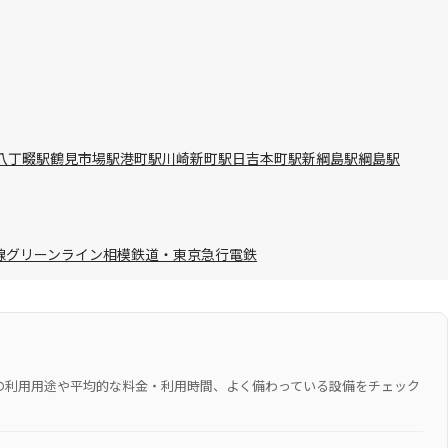
八丁畷駅
鶴見市場駅
港町駅
川崎新町駅
日吉本町駅
新綱島駅
綱島駅
線
グリーンライン
相模鉄道・東京急行電鉄
の利用用途や平均的な料金・利用時間、よく備わっている設備をチェック