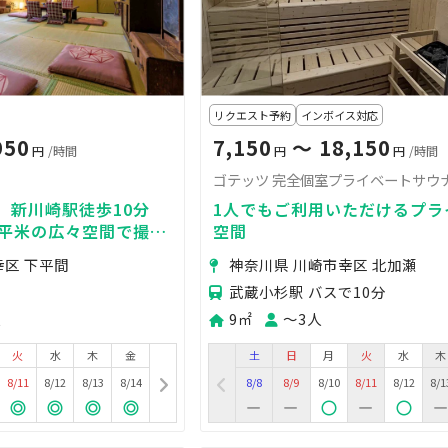
リクエスト予約
インボイス対応
950
7,150
〜 18,150
円
/時間
円
円
/時間
ゴテッツ 完全個室プライベートサウ
、新川崎駅徒歩10分
1人でもご利用いただけるプラ
5平米の広々空間で撮
空間
ップ、女子会まで。使い
幸区 下平間
神奈川県 川崎市幸区 北加瀬
武蔵小杉駅 バスで10分
人
9㎡
〜3人
火
水
木
金
土
日
月
火
水
木
8/11
8/12
8/13
8/14
8/8
8/9
8/10
8/11
8/12
8/1