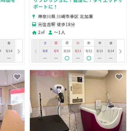
ポートに！
神奈川県 川崎市幸区 北加瀬
元住吉駅 徒歩18分
2㎡
〜1人
金
土
日
月
火
水
木
金
3
8/14
8/8
8/9
8/10
8/11
8/12
8/13
8/14