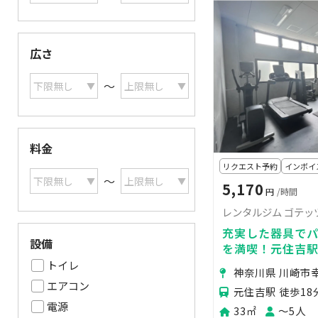
広さ
〜
料金
リクエスト予約
インボイ
〜
5,170
円
/時間
レンタルジム ゴテッ
充実した器具で
設備
を満喫！元住吉
トイレ
神奈川県 川崎市
エアコン
元住吉駅 徒歩18
電源
33㎡
〜5人