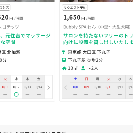
ス対応
リクエスト予約
620
1,650
円
/時間
円
/時間
 ゴテッツ
Bubbly SPA わん（中型～大型犬用
備、元住吉でマッサージ
サロンを持たないフリーのト
適な空間
向けに設備を貸し出しいたし
ミング台、スタンドドライヤ
幸区 北加瀬
東京都 大田区 下丸子
リミング可能なお部屋
0分
下丸子駅 徒歩2分
13㎡
〜2人
火
水
木
金
土
日
月
火
水
木
8/11
8/12
8/13
8/14
8/8
8/9
8/10
8/11
8/12
8/1