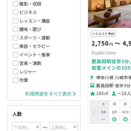
撮影・収録
ビジネス
レッスン・講座
趣味・遊び
リクエスト予約
スポーツ・運動
2,750
〜 4,
円
美容・セラピー
Studio Limo
イベント・催事
鹿島田駅徒歩3分
音楽・演劇
和室メインの10
レジャー
影、ワークショ
神奈川県 川崎市
方は自由
作業
鹿島田駅 徒歩3分
105㎡
〜10
利用用途をすべて表示
土
日
月
8/8
8/9
8/10
人数
〜