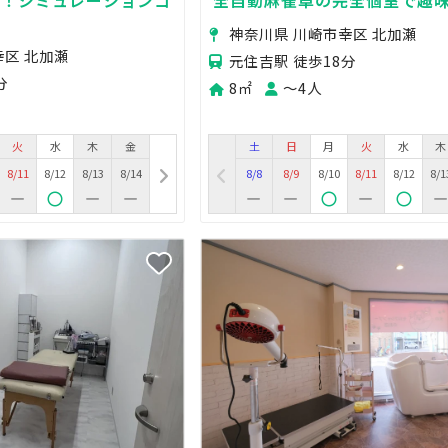
神奈川県 川崎市幸区 北加瀬
幸区 北加瀬
元住吉駅 徒歩18分
分
8㎡
〜4人
火
水
木
金
土
日
月
火
水
木
8/11
8/12
8/13
8/14
8/8
8/9
8/10
8/11
8/12
8/1