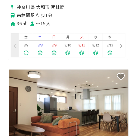
ア最大！24h営業📣
神奈川県 大和市 南林間
南林間駅 徒歩1分
36㎡
〜15人
金
土
日
月
火
水
木
8/7
8/8
8/9
8/10
8/11
8/12
8/13