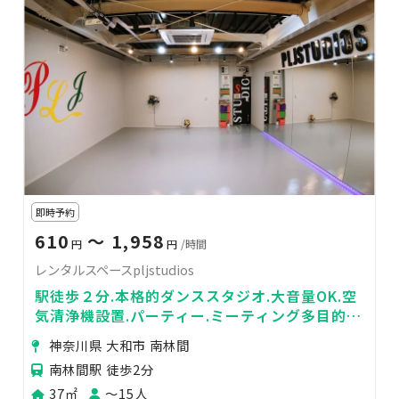
即時予約
610
〜 1,958
円
円
/時間
レンタルスペースpljstudios
駅徒歩２分.本格的ダンススタジオ.大音量OK.空
気清浄機設置.パーティー.ミーティング多目的レ
ンタルスペース.レビュー30分無料
神奈川県 大和市 南林間
南林間駅 徒歩2分
37㎡
〜15人