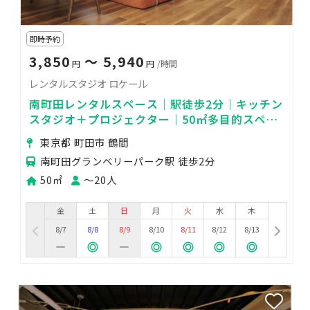
即時予約
3,850
〜 5,940
円
円
/時間
レンタルスタジオ ロケール
南町田レンタルスペース｜駅徒歩2分｜キッチン
スタジオ＋プロジェクター｜50㎡多目的スペー
ス（最大20名）
東京都 町田市 鶴間
南町田グランベリーパーク駅 徒歩2分
50㎡
〜20人
金
土
日
月
火
水
木
8/7
8/8
8/9
8/10
8/11
8/12
8/13