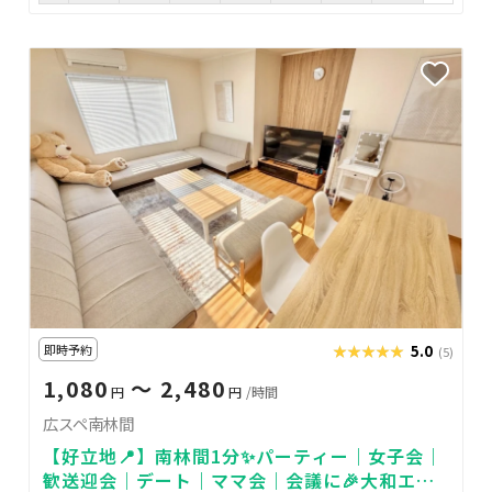
即時予約
★★★★★
★★★★★
5.0
(5)
1,080
〜 2,480
円
円
/時間
広スペ南林間
【好立地📍】南林間1分✨パーティー｜女子会｜
歓送迎会｜デート｜ママ会｜会議に🎉大和エリ