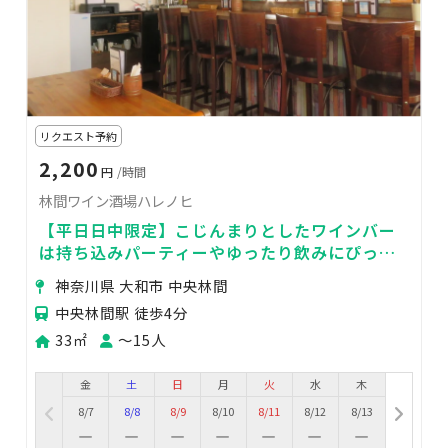
リクエスト予約
2,200
円
/時間
林間ワイン酒場ハレノヒ
【平日日中限定】こじんまりとしたワインバー
は持ち込みパーティーやゆったり飲みにぴった
り。
神奈川県 大和市 中央林間
中央林間駅 徒歩4分
33㎡
〜15人
金
土
日
月
火
水
木
8/7
8/8
8/9
8/10
8/11
8/12
8/13