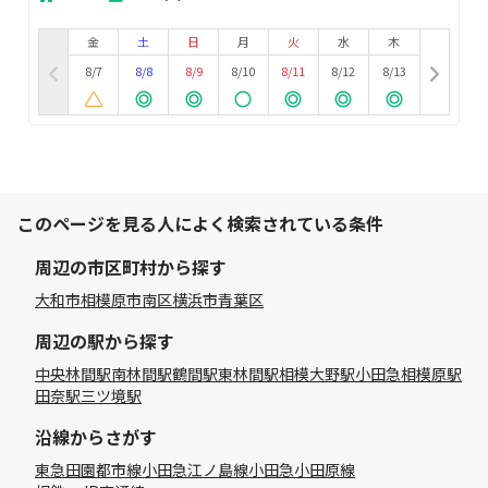
金
土
日
月
火
水
木
8/7
8/8
8/9
8/10
8/11
8/12
8/13
このページを見る人によく検索されている条件
周辺の市区町村から探す
大和市
相模原市南区
横浜市青葉区
周辺の駅から探す
中央林間駅
南林間駅
鶴間駅
東林間駅
相模大野駅
小田急相模原駅
田奈駅
三ツ境駅
沿線からさがす
東急田園都市線
小田急江ノ島線
小田急小田原線