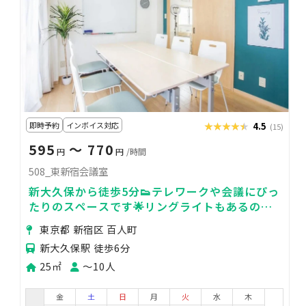
即時予約
インボイス対応
★★★★★
★★★★★
4.5
(15)
595
〜 770
円
円
/時間
508_東新宿会議室
新大久保から徒歩5分👟テレワークや会議にぴっ
たりのスペースです🌟リングライトもあるので
撮影や配信にも！🎥
東京都 新宿区 百人町
新大久保駅 徒歩6分
25㎡
〜10人
金
土
日
月
火
水
木