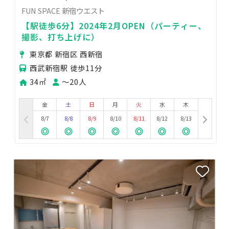
FUN SPACE 新宿ウエスト
【駅徒歩6分】2024年2月OPEN（パーティー、
撮影、打ち上げに）
東京都 新宿区 西新宿
西武新宿駅 徒歩11分
34㎡
〜20人
金
土
日
月
火
水
木
8/7
8/8
8/9
8/10
8/11
8/12
8/13