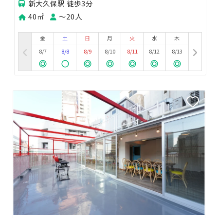
新大久保駅 徒歩3分
40㎡
〜20人
金
土
日
月
火
水
木
8/7
8/8
8/9
8/10
8/11
8/12
8/13