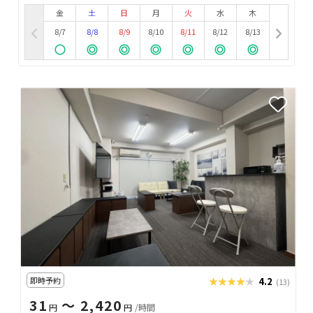
金
土
日
月
火
水
木
8/7
8/8
8/9
8/10
8/11
8/12
8/13
即時予約
★★★★★
★★★★★
4.2
(13)
31
〜 2,420
円
円
/時間