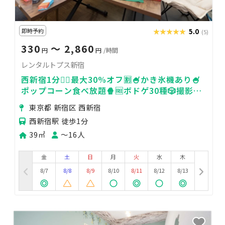
即時予約
★★★★★
★★★★★
5.0
(5)
330
〜 2,860
円
円
/時間
レンタルトプス新宿
西新宿1分🚶‍♀️最大30%オフ🈹🍧かき氷機あり🍧
ポップコーン食べ放題🍿🆓ボドゲ30種🎲撮影🎥
コーヒー☕️🆓
東京都 新宿区 西新宿
西新宿駅 徒歩1分
39㎡
〜16人
金
土
日
月
火
水
木
8/7
8/8
8/9
8/10
8/11
8/12
8/13