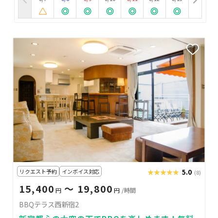
リクエスト予約
インボイス対応
★★★★★
★★★★★
5.0
(8)
15,400
〜 19,800
円
円
/時間
BBQテラス西新宿2