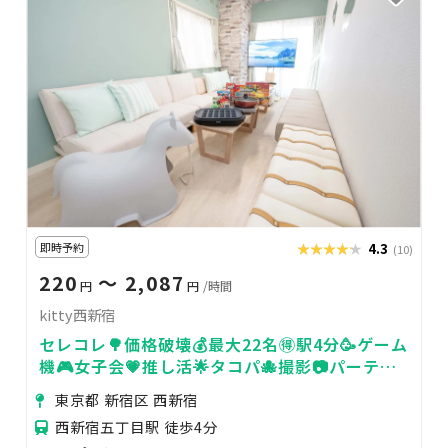
即時予約
★★★★★
★★★★★
4.3
(10)
220
〜 2,087
円
円
/時間
kitty西新宿
セレコレ🌳価格破壊💰最大22名🉐駅4分🥳ゲーム
機🎮女子会💗推し活🌟タコパ🐙撮影📷パーティ
🥂飲み会🍻kitty西新宿
東京都 新宿区 西新宿
西新宿五丁目駅 徒歩4分