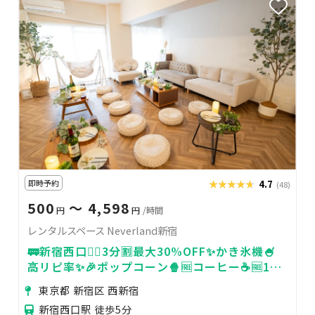
即時予約
★★★★★
★★★★★
4.7
(48)
500
〜 4,598
円
円
/時間
レンタルスペース Neverland新宿
🚃新宿西口🚶‍♀️3分🈹最大30%OFF✨かき氷機🍧
高リピ率✨🎉ポップコーン🍿🆓コーヒー☕️🆓100
㌅スクリーン🎬撮影💿配信📡🆗ゴミ出し🆓
東京都 新宿区 西新宿
新宿西口駅 徒歩5分