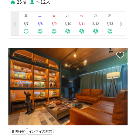
25㎡
〜12人
金
土
日
月
火
水
木
8/7
8/8
8/9
8/10
8/11
8/12
8/13
即時予約
インボイス対応