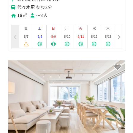
代々木駅 徒歩2分
18㎡
〜8人
金
土
日
月
火
水
木
8/7
8/8
8/9
8/10
8/11
8/12
8/13