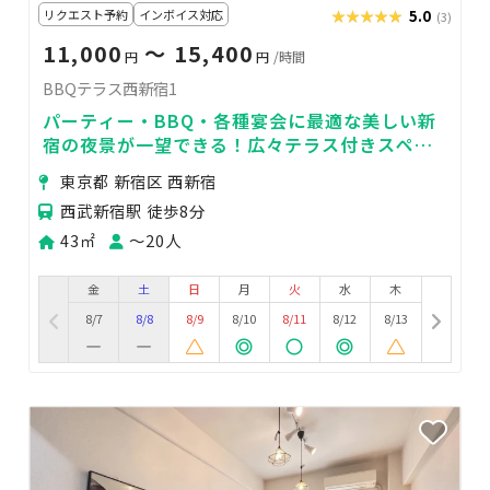
リクエスト予約
インボイス対応
★★★★★
★★★★★
5.0
(3)
11,000
〜 15,400
円
円
/時間
BBQテラス西新宿1
パーティー・BBQ・各種宴会に最適な美しい新
宿の夜景が一望できる！広々テラス付きスペー
ス
東京都 新宿区 西新宿
西武新宿駅 徒歩8分
43㎡
〜20人
金
土
日
月
火
水
木
8/7
8/8
8/9
8/10
8/11
8/12
8/13