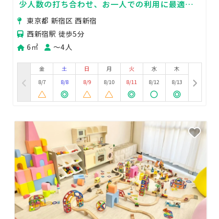
少人数の打ち合わせ、お一人での利用に最適な
お部屋です♪当日予約OK！
東京都 新宿区 西新宿
西新宿駅 徒歩5分
6㎡
〜4人
金
土
日
月
火
水
木
8/7
8/8
8/9
8/10
8/11
8/12
8/13