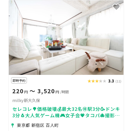
即時予約
★★★★★
★★★★★
3.3
(11)
220
〜 3,520
円
円
/時間
milky新大久保
セレコレ🌳価格破壊💰最大32名🉐駅3分🥳ドンキ
3分🐧大人気ゲーム機🎮女子会💗タコパ🐙撮影📷
パーティ🥂milky新大久保
東京都 新宿区 百人町