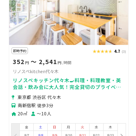
即時予約
★★★★★
★★★★★
4.7
(3)
352
〜 2,541
円
円
/時間
リノスぺkitchen代々木
リノスペキッチン代々木🍳料理・料理教室・英
会話・飲み会に大人気！完全貸切のプライベー
トスペースで楽しもう◎
東京都 渋谷区 代々木
南新宿駅 徒歩3分
20㎡
〜10人
金
土
日
月
火
水
木
8/7
8/8
8/9
8/10
8/11
8/12
8/13