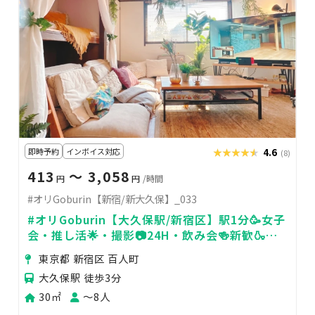
即時予約
インボイス対応
★★★★★
★★★★★
4.6
(8)
413
〜 3,058
円
円
/時間
#オリGoburin【新宿/新大久保】_033
#オリGoburin【大久保駅/新宿区】駅1分🥳女子
会・推し活🌟・撮影📷24H・飲み会🍻新歓🍶歓
送迎会
東京都 新宿区 百人町
大久保駅 徒歩3分
30㎡
〜8人