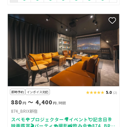
即時予約
インボイス対応
★★★★★
★★★★★
5.0
(2)
880
〜 4,400
円
円
/時間
874_BRIX新宿
スペモ🌹プロジェクター🎥イベント💘記念日🥂
映画鑑賞🎬️パーティ🍻撮影📸飲み会🍻874_BRIX