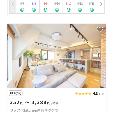
8/7
8/8
8/9
8/10
8/11
8/12
8/13
即時予約
★★★★★
★★★★★
4.8
(13)
352
〜 3,388
円
円
/時間
リノスぺkitchen新宿キクゲツ