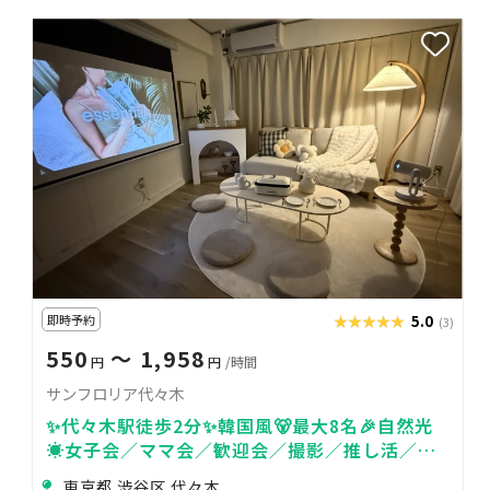
即時予約
★★★★★
★★★★★
5.0
(3)
550
〜 1,958
円
円
/時間
サンフロリア代々木
✨代々木駅徒歩2分✨韓国風🐻最大8名🎉自然光
☀️女子会／ママ会／歓迎会／撮影／推し活／デ
ート
東京都 渋谷区 代々木