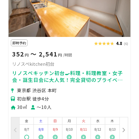
即時予約
★★★★★
★★★★★
4.8
(6)
352
〜 2,541
円
円
/時間
リノスぺkitchen初台
リノスペキッチン初台🍳料理・料理教室・女子
会・誕生日会に大人気！完全貸切のプライベー
トスペースで楽しもう
東京都 渋谷区 本町
初台駅 徒歩4分
30㎡
〜10人
金
土
日
月
火
水
木
8/7
8/8
8/9
8/10
8/11
8/12
8/13