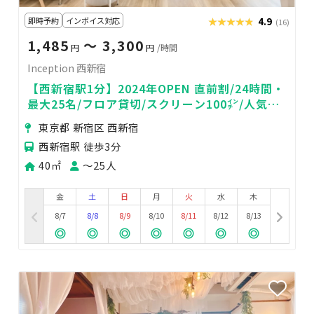
即時予約
インボイス対応
★★★★★
★★★★★
4.9
(16)
1,485
〜 3,300
円
円
/時間
Inception 西新宿
【西新宿駅1分】2024年OPEN 直前割/24時間・
最大25名/フロア貸切/スクリーン100㌅/人気ゲ
ーム/パーティ、セミナー
東京都 新宿区 西新宿
西新宿駅 徒歩3分
40㎡
〜25人
金
土
日
月
火
水
木
8/7
8/8
8/9
8/10
8/11
8/12
8/13