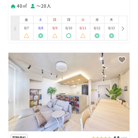
40㎡
〜20人
金
土
日
月
火
水
木
8/7
8/8
8/9
8/10
8/11
8/12
8/13
即時予約
★★★★★
★★★★★
4.8
(13)