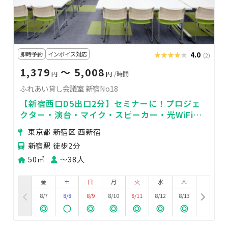
即時予約
インボイス対応
★★★★★
★★★★★
4.0
(2)
1,379
〜 5,008
円
円
/時間
ふれあい貸し会議室 新宿No18
【新宿西口D5出口2分】セミナーに！プロジェ
クター・演台・マイク・スピーカー・光WiFi無
料！ふれあい貸し会議室 新宿No18
東京都 新宿区 西新宿
新宿駅 徒歩2分
50㎡
〜38人
金
土
日
月
火
水
木
8/7
8/8
8/9
8/10
8/11
8/12
8/13