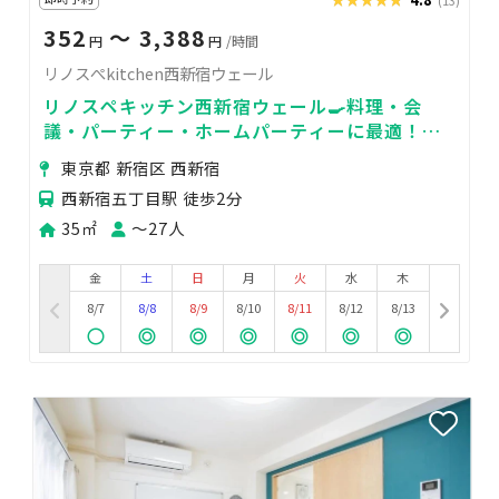
352
〜 3,388
円
円
/時間
リノスぺkitchen西新宿ウェール
リノスペキッチン西新宿ウェール🍳料理・会
議・パーティー・ホームパーティーに最適！完
全貸切のプライベートスペースです
東京都 新宿区 西新宿
西新宿五丁目駅 徒歩2分
35㎡
〜27人
金
土
日
月
火
水
木
8/7
8/8
8/9
8/10
8/11
8/12
8/13