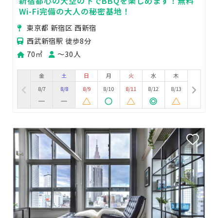
新宿都心の大空の下でBBQを楽しめます！無料
Wi-Fi完備の大人の秘密基地！
東京都 新宿区 西新宿
西武新宿駅 徒歩8分
70㎡
〜30人
金
土
日
月
火
水
木
8/7
8/8
8/9
8/10
8/11
8/12
8/13