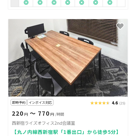
即時予約
インボイス対応
★★★★★
★★★★★
4.6
(25)
220
〜 770
円
円
/時間
西新宿ライズオフィス2nd会議室
【丸ノ内線西新宿駅「1番出口」から徒歩5分】