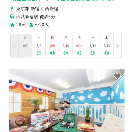
新宿
東京都 新宿区 西新宿
西武新宿駅 徒歩6分
28㎡
〜20人
金
土
日
月
火
水
木
8/7
8/8
8/9
8/10
8/11
8/12
8/13