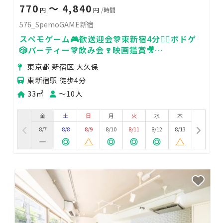
770
〜 4,840
円
円
/時間
576_SpemoGAME新宿
スペモゲーム🎮歓送迎会🎊東新宿4分🚶‍♀️ボドゲ
🎲パーティー🎊飲み会🍷映画鑑賞🎥
576_SpemoGAME新宿
東京都 新宿区 大久保
東新宿駅 徒歩4分
33㎡
〜10人
金
土
日
月
火
水
木
8/7
8/8
8/9
8/10
8/11
8/12
8/13