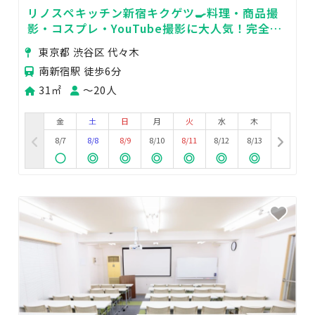
リノスペキッチン新宿キクゲツ🍳料理・商品撮
影・コスプレ・YouTube撮影に大人気！完全貸
切のプライベートスペース
東京都 渋谷区 代々木
南新宿駅 徒歩6分
31㎡
〜20人
金
土
日
月
火
水
木
8/7
8/8
8/9
8/10
8/11
8/12
8/13