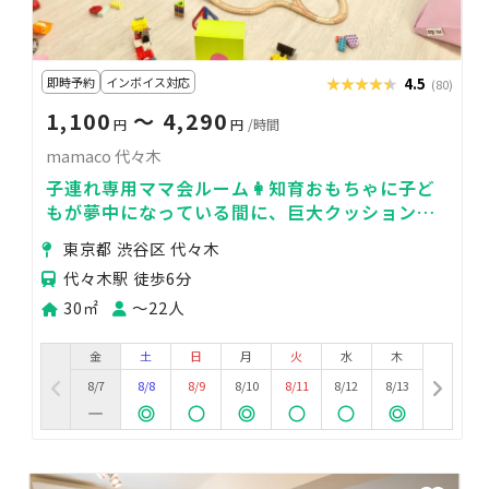
即時予約
インボイス対応
★★★★★
★★★★★
4.5
(80)
1,100
〜 4,290
円
円
/時間
mamaco 代々木
子連れ専用ママ会ルーム👩知育おもちゃに子ど
もが夢中になっている間に、巨大クッションに
囲まれてゆったりママ会！
東京都 渋谷区 代々木
代々木駅 徒歩6分
30㎡
〜22人
金
土
日
月
火
水
木
8/7
8/8
8/9
8/10
8/11
8/12
8/13