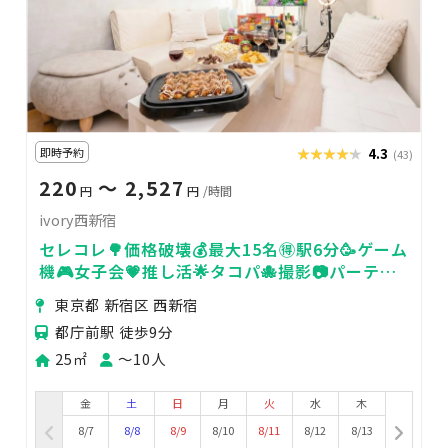
即時予約
★★★★★
★★★★★
4.3
(43)
220
〜 2,527
円
円
/時間
ivory西新宿
セレコレ🌳価格破壊💰最大15名🉐駅6分🥳ゲーム
機🎮女子会💗推し活🌟タコパ🐙撮影📷パーティ
🥂飲み会🍻ivory西新宿
東京都 新宿区 西新宿
都庁前駅 徒歩9分
25㎡
〜10人
金
土
日
月
火
水
木
8/7
8/8
8/9
8/10
8/11
8/12
8/13