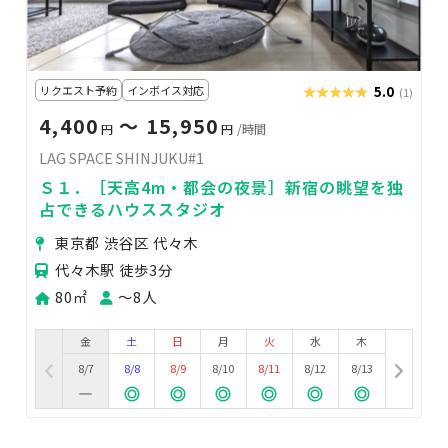
リクエスト予約
インボイス対応
★★★★★
★★★★★
5.0
(1)
4,400
〜 15,950
円
円
/時間
LAG SPACE SHINJUKU#1
Ｓ１．［天高4m・都会の夜景］新宿の眺望を独
占できるハウススタジオ
東京都 渋谷区 代々木
代々木駅 徒歩3分
80㎡
〜8人
金
土
日
月
火
水
木
8/7
8/8
8/9
8/10
8/11
8/12
8/13