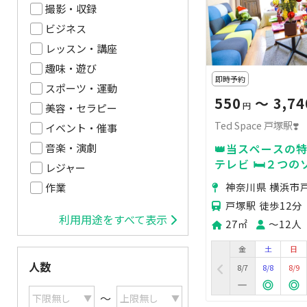
撮影・収録
ビジネス
レッスン・講座
趣味・遊び
即時予約
スポーツ・運動
550
〜 3,74
円
美容・セラピー
Ted Space 戸塚駅❣️
イベント・催事
👑当スペースの特長
音楽・演劇
テレビ 🛏️２つ
レジャー
ックス 🃏盛り
神奈川県 横浜市
作業
ボードゲーム
戸塚駅 徒歩12分
利用用途をすべて表示
27㎡
〜12人
金
土
日
人数
8/7
8/8
8/9
〜