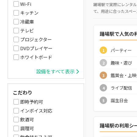
Wi-Fi
踊場駅で実際にレンタル
て、用途に合ったスペー
キッチン
冷蔵庫
テレビ
踊場駅で人気の
プロジェクター
DVDプレイヤー
パーティー
1
ホワイトボード
趣味・遊び
2
設備をすべて表示
鑑賞会・上映
3
ライブ配信
4
こだわり
誕生日会
5
即時予約可
インボイス対応
飲酒可
踊場駅の利用シ
調理可