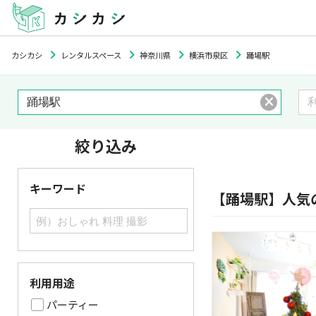
カシカシ
レンタルスペース
神奈川県
横浜市泉区
踊場駅
絞り込み
キーワード
【踊場駅】人気
利用用途
パーティー