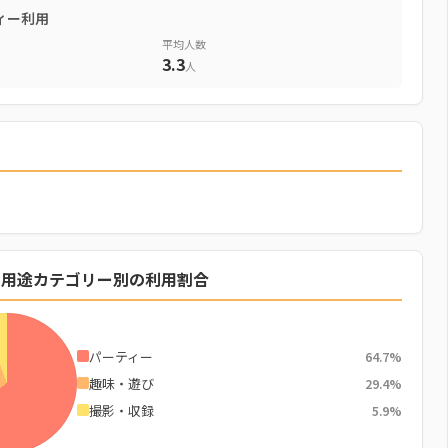
ィー利用
平均人数
3.3
人
の用途カテゴリー別の利用割合
パーティー
64.7%
趣味・遊び
29.4%
撮影・収録
5.9%