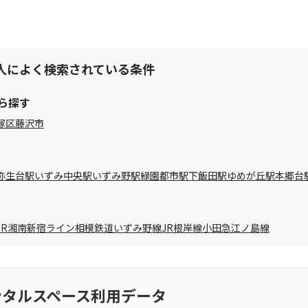
人によく検索されている条件
ら探す
塚区
藤沢市
弥生台駅
いずみ中央駅
いずみ野駅
緑園都市駅
下飯田駅
ゆめが丘駅
本郷台
JR湘南新宿ライン
相模鉄道いずみ野線
JR根岸線
小田急江ノ島線
ンタルスペース利用データ