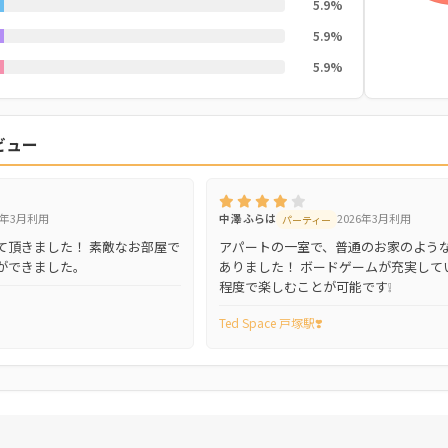
5.9%
5.9%
5.9%
ビュー
6年3月利用
中澤 ふらは
2026年3月利用
パーティー
て頂きました！ 素敵なお部屋で
アパートの一室で、普通のお家のよう
ができました。
ありました！ ボードゲームが充実してい
程度で楽しむことが可能です❕
Ted Space 戸塚駅❣️