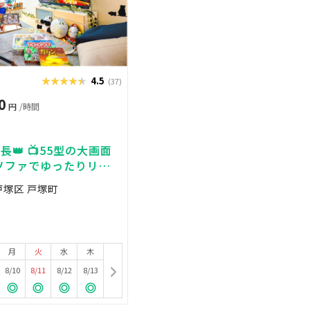
★★★★★
★★★★★
4.5
(37)
0
円
/時間
👑 📺55型の大画面
のソファでゆったりリラ
上がり間違いなし！豊富な
戸塚区 戸塚町
月
火
水
木
8/10
8/11
8/12
8/13