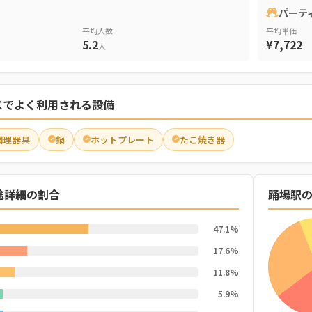
パーテ
平均人数
平均単価
5.2
¥7,722
人
スでよく利用される設備
調理器具
鍋
ホットプレート
たこ焼き器
途詳細の割合
踊場駅
47.1%
17.6%
11.8%
5.9%