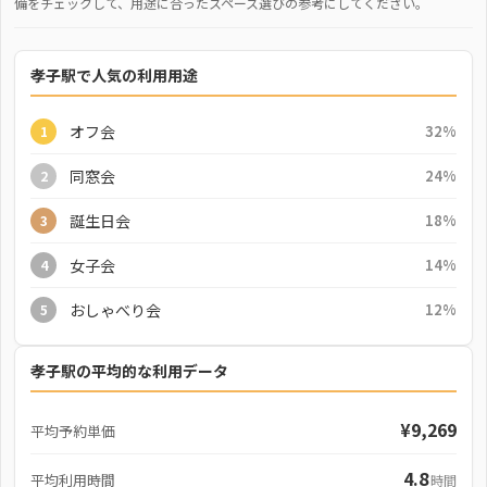
備をチェックして、用途に合ったスペース選びの参考にしてください。
孝子駅で人気の利用用途
オフ会
32%
1
同窓会
24%
2
誕生日会
18%
3
女子会
14%
4
おしゃべり会
12%
5
孝子駅の平均的な利用データ
¥9,269
平均予約単価
4.8
平均利用時間
時間