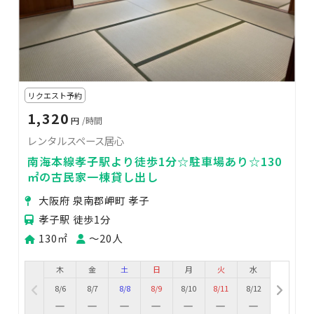
リクエスト予約
1,320
円
/時間
レンタルスペース居心
南海本線孝子駅より徒歩1分☆駐車場あり☆130
㎡の古民家一棟貸し出し
大阪府 泉南郡岬町 孝子
孝子駅 徒歩1分
130㎡
〜20人
木
金
土
日
月
火
水
8/6
8/7
8/8
8/9
8/10
8/11
8/12