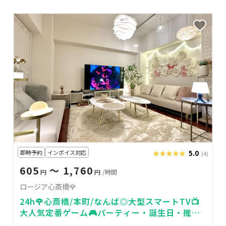
即時予約
インボイス対応
★★★★★
★★★★★
5.0
(4)
605
〜 1,760
円
円
/時間
ロージア心斎橋🌹
24h🌹心斎橋/本町/なんば◎大型スマートTV📺
大人気定番ゲーム🎮パーティー・誕生日・推し
活・デート・映画鑑賞・お料理も♩