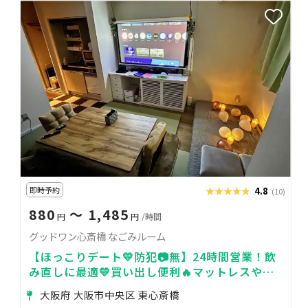
即時予約
★★★★★
★★★★★
4.8
(10)
880
〜 1,485
円
円
/時間
グッドワン心斎橋 なごみルーム
【ほっこりデート💛防犯📷無】24時間営業！飲
み直しに最適💛買い出し便利🔥マットレスやタ
タミでまったりデート◎タコパ・鍋パも可能
大阪府 大阪市中央区 東心斎橋