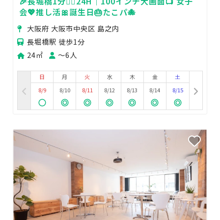
🎉長堀橋1分🚶‍♀️24H｜100インチ大画面📺 女子
会💖推し活🎀誕生日🎂たこパ🐙
大阪府 大阪市中央区 島之内
長堀橋駅 徒歩1分
24㎡
〜6人
日
月
火
水
木
金
土
8/9
8/10
8/11
8/12
8/13
8/14
8/15