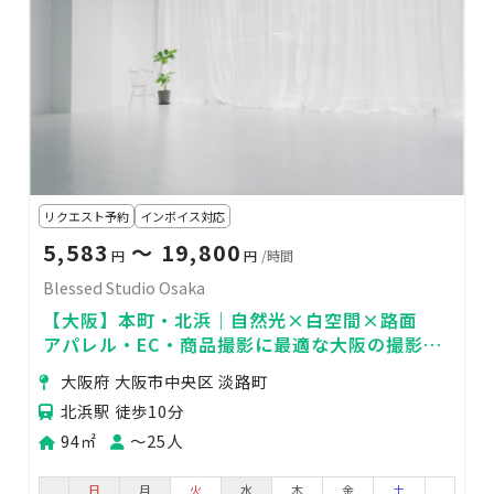
リクエスト予約
インボイス対応
5,583
〜 19,800
円
円
/時間
Blessed Studio Osaka
【大阪】本町・北浜｜自然光×白空間×路面
アパレル・EC・商品撮影に最適な大阪の撮影ス
タジオ
大阪府 大阪市中央区 淡路町
北浜駅 徒歩10分
94㎡
〜25人
日
月
火
水
木
金
土