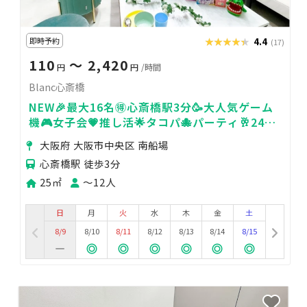
即時予約
★★★★★
★★★★★
4.4
(17)
110
〜 2,420
円
円
/時間
Blanc心斎橋
NEW🎉最大16名🉐心斎橋駅3分🥳大人気ゲーム
機🎮女子会💗推し活🌟タコパ🐙パーティ🥂24H
🏪blanc心斎橋
大阪府 大阪市中央区 南船場
心斎橋駅 徒歩3分
25㎡
〜12人
日
月
火
水
木
金
土
8/9
8/10
8/11
8/12
8/13
8/14
8/15