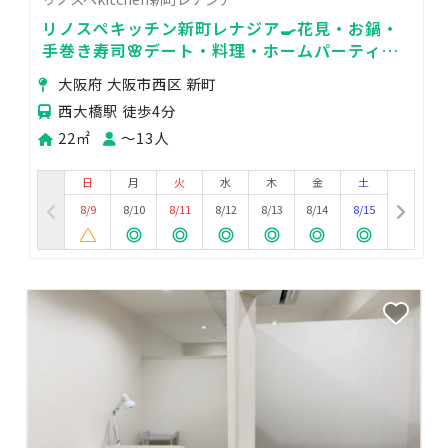
リノスペキッチン新町レナジア🍳花見・お鍋・
手巻き寿司🌸デート・料理・ホームパーティ・
飲み会・打ちあげ歓迎会・撮影収録・ビジネス
大阪府 大阪市西区 新町
西大橋駅 徒歩4分
22㎡
〜13人
日
月
火
水
木
金
土
8/9
8/10
8/11
8/12
8/13
8/14
8/15