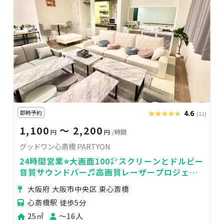
即時予約
★★★★★
★★★★★
4.6
(11)
1,100
〜 2,200
円
円
/時間
グッドワン心斎橋 PARTYON
24時間営業⭐️大画面100㌅スクリーンとドルビー
音質サウンドバー♬高画質レーザープロジェク
ター📸設置💓大ソファーでゆったり
大阪府 大阪市中央区 東心斎橋
心斎橋駅 徒歩5分
25㎡
〜16人