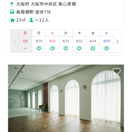
沢ソファで仕事・会議・推し活・オフ会を。
大阪府 大阪市中央区 東心斎橋
長堀橋駅 徒歩7分
23㎡
〜12人
日
月
火
水
木
金
土
8/9
8/10
8/11
8/12
8/13
8/14
8/15