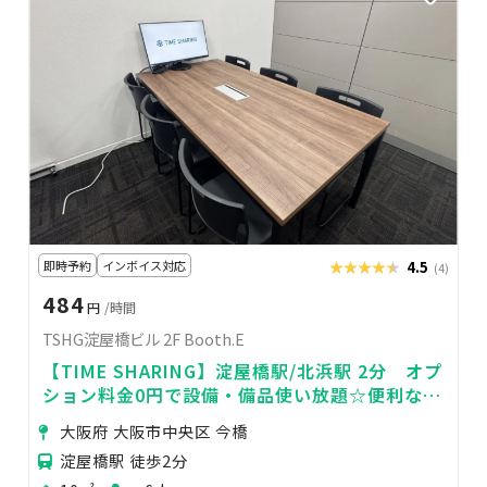
即時予約
インボイス対応
★★★★★
★★★★★
4.5
(4)
484
円
/時間
TSHG淀屋橋ビル 2F Booth.E
【TIME SHARING】淀屋橋駅/北浜駅 2分 オプ
ション料金0円で設備・備品使い放題☆便利な駅
近♥
大阪府 大阪市中央区 今橋
淀屋橋駅 徒歩2分