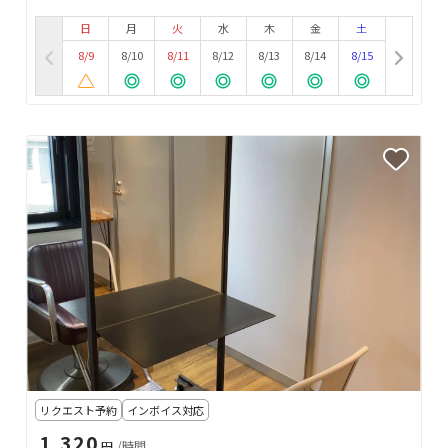
日
月
火
水
木
金
土
8/9
8/10
8/11
8/12
8/13
8/14
8/15
リクエスト予約
インボイス対応
1,320
円
/時間