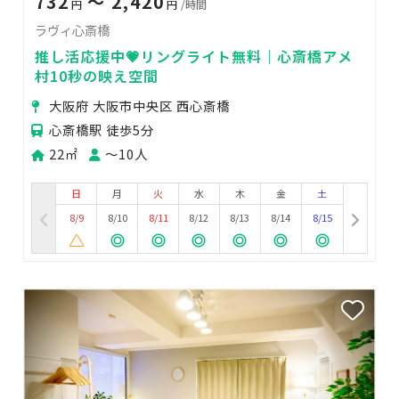
732
〜 2,420
円
円
/時間
ラヴィ心斎橋
推し活応援中💗リングライト無料｜心斎橋アメ
村10秒の映え空間
大阪府 大阪市中央区 西心斎橋
心斎橋駅 徒歩5分
22㎡
〜10人
日
月
火
水
木
金
土
8/9
8/10
8/11
8/12
8/13
8/14
8/15