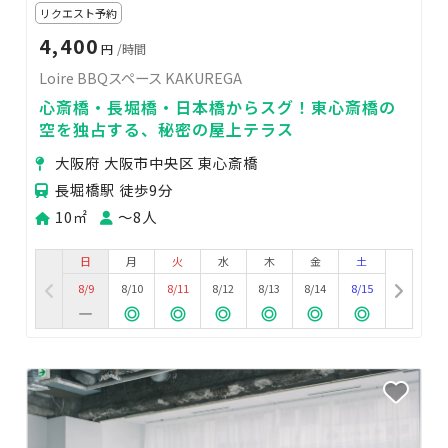
リクエスト予約
4,400
円
/時間
Loire BBQスペース KAKUREGA
心斎橋・長堀橋・日本橋からスグ！東心斎橋の
空を独占する、秘密の屋上テラス
大阪府 大阪市中央区 東心斎橋
長堀橋駅 徒歩9分
10㎡
〜8人
日
月
火
水
木
金
土
8/9
8/10
8/11
8/12
8/13
8/14
8/15