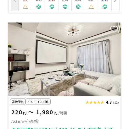
即時予約
インボイス対応
★★★★★
★★★★★
4.8
(12)
220
〜 1,980
円
円
/時間
Astion-心斎橋