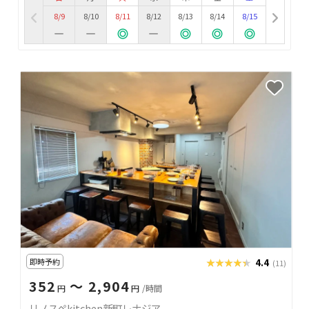
8/9
8/10
8/11
8/12
8/13
8/14
8/15
即時予約
★★★★★
★★★★★
4.4
(11)
352
〜 2,904
円
円
/時間
リノスペkitchen新町レナジア