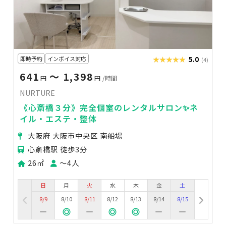
即時予約
インボイス対応
★★★★★
★★★★★
5.0
(4)
641
〜 1,398
円
円
/時間
NURTURE
《心斎橋３分》完全個室のレンタルサロン✨ネ
イル・エステ・整体
大阪府 大阪市中央区 南船場
心斎橋駅 徒歩3分
26㎡
〜4人
日
月
火
水
木
金
土
8/9
8/10
8/11
8/12
8/13
8/14
8/15