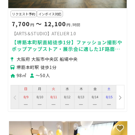
リクエスト予約
インボイス対応
7,700
〜 12,100
円
円
/時間
【ARTS＆STUDIO】ATELIER 1.0
【堺筋本町駅直結徒歩1分】ファッション撮影や
ポップアップストア・展示会に適した1F路面好
立地のマルチスペース
大阪府 大阪市中央区 船場中央
堺筋本町駅 徒歩1分
98㎡
〜50人
日
月
火
水
木
金
土
8/9
8/10
8/11
8/12
8/13
8/14
8/15