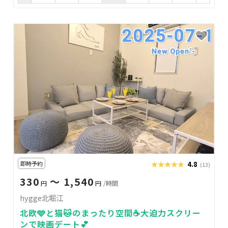
即時予約
★★★★★
★★★★★
4.8
(13)
330
〜 1,540
円
円
/時間
hygge北堀江
北欧🩵と猫🐱のまったり空間☕大迫力スクリー
ンで映画デート💕