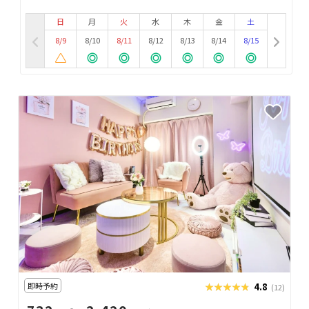
日
月
火
水
木
金
土
8/9
8/10
8/11
8/12
8/13
8/14
8/15
即時予約
★★★★★
★★★★★
4.8
(12)