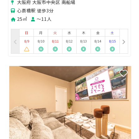
大阪府 大阪市中央区 南船場
心斎橋駅 徒歩3分
25㎡
〜11人
日
月
火
水
木
金
土
8/9
8/10
8/11
8/12
8/13
8/14
8/15