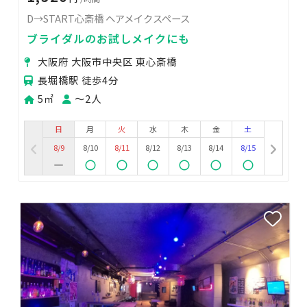
D→START心斎橋 ヘアメイクスペース
ブライダルのお試しメイクにも
大阪府 大阪市中央区 東心斎橋
長堀橋駅 徒歩4分
5㎡
〜2人
日
月
火
水
木
金
土
8/9
8/10
8/11
8/12
8/13
8/14
8/15