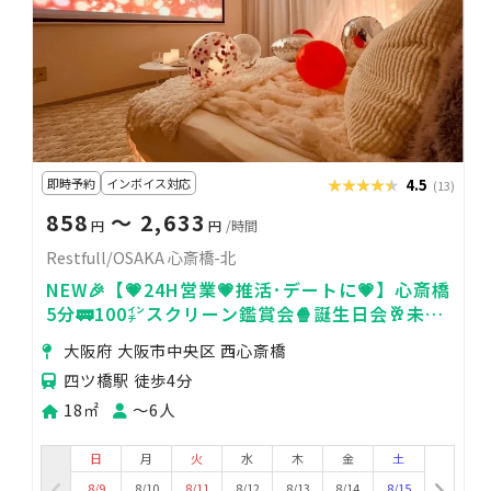
即時予約
インボイス対応
★★★★★
★★★★★
4.5
(13)
858
〜 2,633
円
円
/時間
Restfull/OSAKA 心斎橋-北
NEW🎉【💗24H営業💗推活･デートに💗】心斎橋
5分🚃100㌅スクリーン鑑賞会🍿誕生日会🥂未成
年🆗シャワー🚿ゴミ捨て無料！
大阪府 大阪市中央区 西心斎橋
四ツ橋駅 徒歩4分
18㎡
〜6人
日
月
火
水
木
金
土
8/9
8/10
8/11
8/12
8/13
8/14
8/15