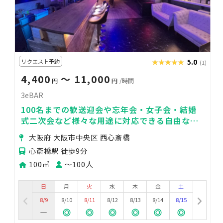
リクエスト予約
★★★★★
★★★★★
5.0
(1)
4,400
〜 11,000
円
円
/時間
3eBAR
100名までの歓送迎会や忘年会・女子会・結婚
式二次会など様々な用途に対応できる自由なイ
ベントスペースです
大阪府 大阪市中央区 西心斎橋
心斎橋駅 徒歩9分
100㎡
〜100人
日
月
火
水
木
金
土
8/9
8/10
8/11
8/12
8/13
8/14
8/15