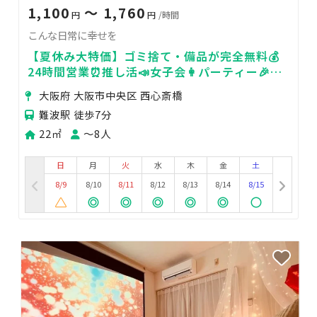
1,100
〜 1,760
円
円
/時間
こんな日常に幸せを
【夏休み大特価】ゴミ捨て・備品が完全無料💰
24時間営業⏰推し活📣女子会👩パーティー🎉デ
ート💏撮影会🎥 駅近で立地🙆
大阪府 大阪市中央区 西心斎橋
難波駅 徒歩7分
22㎡
〜8人
日
月
火
水
木
金
土
8/9
8/10
8/11
8/12
8/13
8/14
8/15