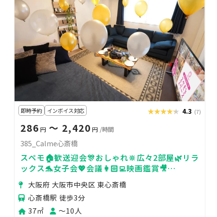
即時予約
インボイス対応
★★★★★
★★★★★
4.3
(7)
286
〜 2,420
円
円
/時間
385_Calme心斎橋
スペモ🏠歓送迎会🎊おしゃれ🔆広々2部屋🌿リラ
ックス🐬女子会💖会議👩🏻‍💻映画鑑賞🎥
385_Calme心斎橋
大阪府 大阪市中央区 東心斎橋
心斎橋駅 徒歩3分
37㎡
〜10人