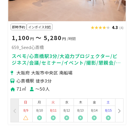
即時予約
インボイス対応
★★★★★
★★★★★
4.3
(4)
1,100
〜 5,280
円
円
/時間
659_Seed心斎橋
スペモ/心斎橋駅3分/大迫力プロジェクター/ビ
ジネス/会議/セミナー/イベント/撮影/懇親会/説
明会/659_Seed心斎橋
大阪府 大阪市中央区 南船場
心斎橋駅 徒歩3分
71㎡
〜50人
日
月
火
水
木
金
土
8/9
8/10
8/11
8/12
8/13
8/14
8/15