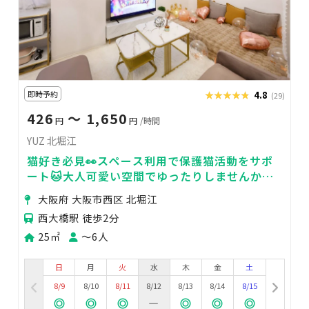
即時予約
★★★★★
★★★★★
4.8
(29)
426
〜 1,650
円
円
/時間
YUZ 北堀江
猫好き必見👀スペース利用で保護猫活動をサポ
ート🐱大人可愛い空間でゆったりしませんか？
☕
大阪府 大阪市西区 北堀江
西大橋駅 徒歩2分
25㎡
〜6人
日
月
火
水
木
金
土
8/9
8/10
8/11
8/12
8/13
8/14
8/15