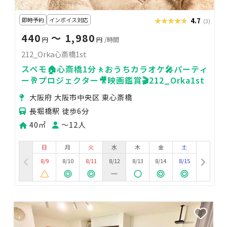
即時予約
インボイス対応
★★★★★
★★★★★
4.7
(3)
440
〜 1,980
円
円
/時間
212_Orka心斎橋1st
スペモ🏠心斎橋1分🚶おうちカラオケ🎤パーティ
ー🥂プロジェクター🎥映画鑑賞🎬212_Orka1st
大阪府 大阪市中央区 東心斎橋
長堀橋駅 徒歩6分
40㎡
〜12人
日
月
火
水
木
金
土
8/9
8/10
8/11
8/12
8/13
8/14
8/15