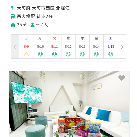
大阪府 大阪市西区 北堀江
西大橋駅 徒歩2分
25㎡
〜7人
日
月
火
水
木
金
土
8/9
8/10
8/11
8/12
8/13
8/14
8/15