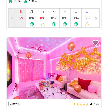
10㎡
〜6人
日
月
火
水
木
金
土
8/9
8/10
8/11
8/12
8/13
8/14
8/15
即時予約
★★★★★
★★★★★
4.7
(9)