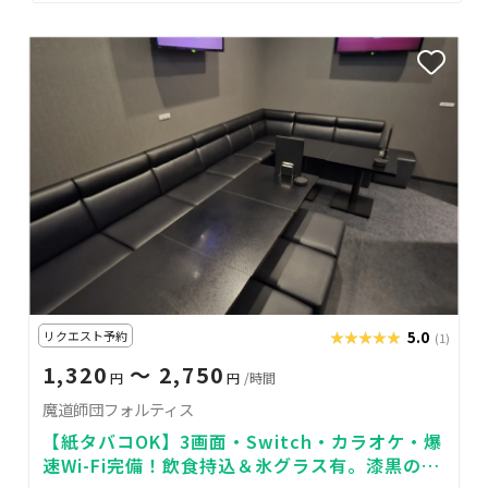
リクエスト予約
★★★★★
★★★★★
5.0
(1)
1,320
〜 2,750
円
円
/時間
魔道師団フォルティス
【紙タバコOK】3画面・Switch・カラオケ・爆
速Wi-Fi完備！飲食持込＆氷グラス有。漆黒の贅