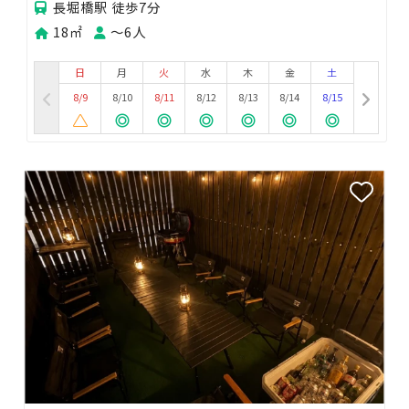
長堀橋駅 徒歩7分
18㎡
〜6人
日
月
火
水
木
金
土
8/9
8/10
8/11
8/12
8/13
8/14
8/15