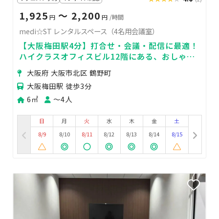
1,925
〜 2,200
円
円
/時間
medi☆ST レンタルスペース（4名用会議室）
【大阪梅田駅4分】打合せ・会議・配信に最適！
ハイクラスオフィスビル12階にある、おしゃれ
な集中空間✨
大阪府 大阪市北区 鶴野町
大阪梅田駅 徒歩3分
6㎡
〜4人
日
月
火
水
木
金
土
8/9
8/10
8/11
8/12
8/13
8/14
8/15