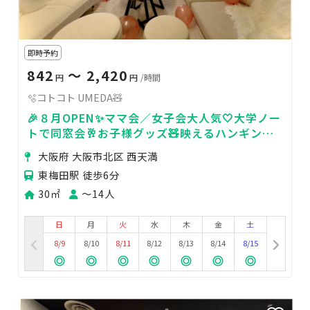
即時予約
842
〜 2,420
円
円
/時間
🫧コトコト UMEDA🧸
🎉８月OPEN✨ママ会／女子会大人気🤍大学ノー
トで同窓会🥂お子様グッズ🧸映えるハンギング
チェア📸大迫力100㌅鑑賞会／Switch🎮
大阪府 大阪市北区 西天満
東梅田駅 徒歩6分
30㎡
〜14人
日
月
火
水
木
金
土
8/9
8/10
8/11
8/12
8/13
8/14
8/15