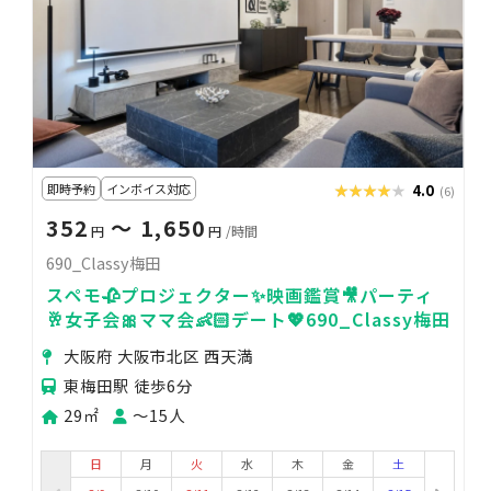
即時予約
インボイス対応
★★★★★
★★★★★
4.0
(6)
352
〜 1,650
円
円
/時間
690_Classy梅田
スペモ🥀プロジェクター✨️映画鑑賞🎥パーティ
🥂女子会🎀ママ会👶🏻デート💖690_Classy梅田
大阪府 大阪市北区 西天満
東梅田駅 徒歩6分
29㎡
〜15人
日
月
火
水
木
金
土