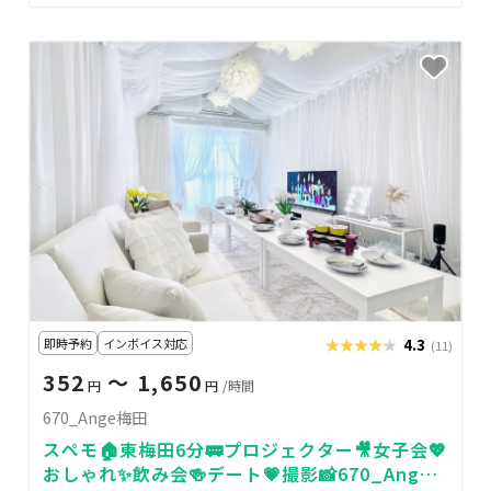
即時予約
インボイス対応
★★★★★
★★★★★
4.3
(11)
352
〜 1,650
円
円
/時間
670_Ange梅田
スペモ🏠️東梅田6分🚃プロジェクター🎥女子会💖
おしゃれ✨️飲み会🍻デート💗撮影📸670_Ange