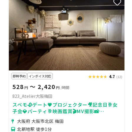
即時予約
インボイス対応
★★★★★
★★★★★
4.7
(12)
528
〜 2,420
円
円
/時間
823_Atelier大阪梅田
スペモ🥀デート💗プロジェクター🎥記念日🥂女
子会💎パーティ🥂映画鑑賞🎬️MV撮影📸
823_Atelier大阪梅田
大阪府 大阪市北区 梅田
北新地駅 徒歩1分