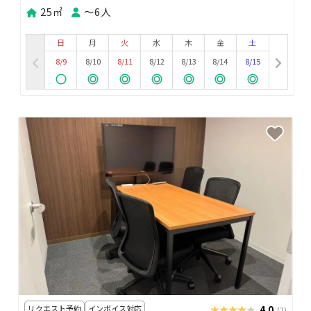
25㎡
〜6人
日
月
火
水
木
金
土
8/9
8/10
8/11
8/12
8/13
8/14
8/15
リクエスト予約
インボイス対応
★★★★★
★★★★★
4.0
(2)