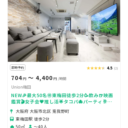
即時予約
★★★★★
★★★★★
4.5
(2)
704
〜 4,400
円
円
/時間
Union梅田
NEW🎉最大50名🉐東梅田徒歩2分🥳飲み🍺映画
鑑賞🎬女子会💗推し活🌟タコパ🐙パーティ🥂
24H🏪Union梅田
大阪府 大阪市北区 兎我野町
東梅田駅 徒歩2分
50㎡
〜40人