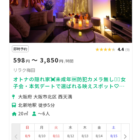
即時予約
★★★★★
★★★★★
4.4
(9)
598
〜 3,850
円
円
/時間
リラク梅田
オトナの隠れ家💓未成年🆗防犯カメラ無し🙅‍♂️女
子会・本気デートで選ばれる映えスポット🤍お
誕生日&推し活特典/30分無料延長サービス🎉✨
大阪府 大阪市北区 西天満
北新地駅 徒歩5分
20㎡
〜6人
日
月
火
水
木
金
土
8/9
8/10
8/11
8/12
8/13
8/14
8/15