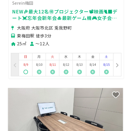
Serein梅田
NEW🎉最大12名🉐プロジェクター📽️映画🐈‍⬛デ
ート💓忘年会新年会🎍最新ゲーム機🎮女子会💗
Serein梅田
大阪府 大阪市北区 兎我野町
東梅田駅 徒歩3分
25㎡
〜12人
日
月
火
水
木
金
土
8/9
8/10
8/11
8/12
8/13
8/14
8/15