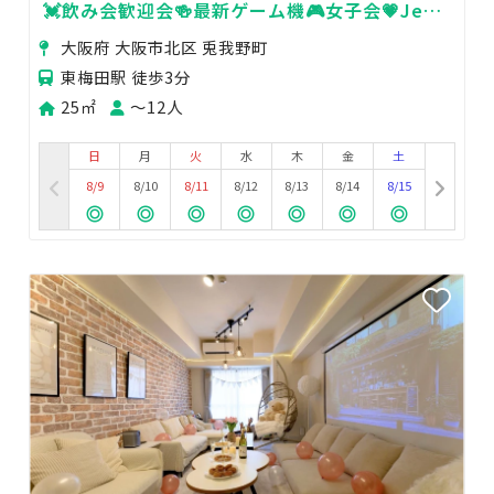
💓飲み会歓迎会🍻最新ゲーム機🎮女子会💗Jeux
梅田
大阪府 大阪市北区 兎我野町
東梅田駅 徒歩3分
25㎡
〜12人
日
月
火
水
木
金
土
8/9
8/10
8/11
8/12
8/13
8/14
8/15