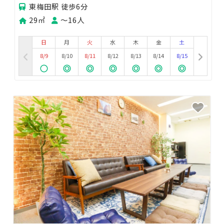
東梅田駅 徒歩6分
29㎡
〜16人
日
月
火
水
木
金
土
8/9
8/10
8/11
8/12
8/13
8/14
8/15