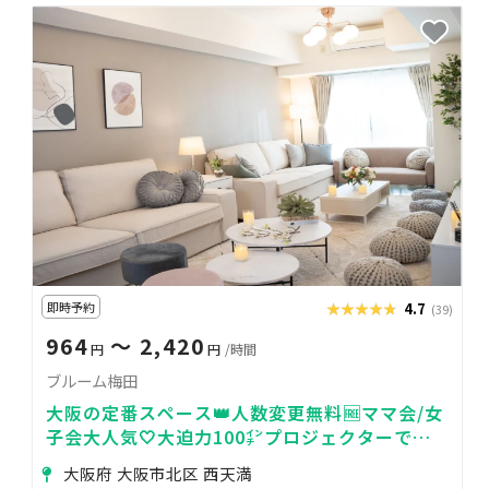
即時予約
★★★★★
★★★★★
4.7
(39)
964
〜 2,420
円
円
/時間
ブルーム梅田
大阪の定番スペース👑人数変更無料🆓ママ会/女
子会大人気🤍大迫力100㌅プロジェクターで鑑
賞会🎬💫安心の高評価レビュー🌟推し活/お誕生
大阪府 大阪市北区 西天満
日特典🎁