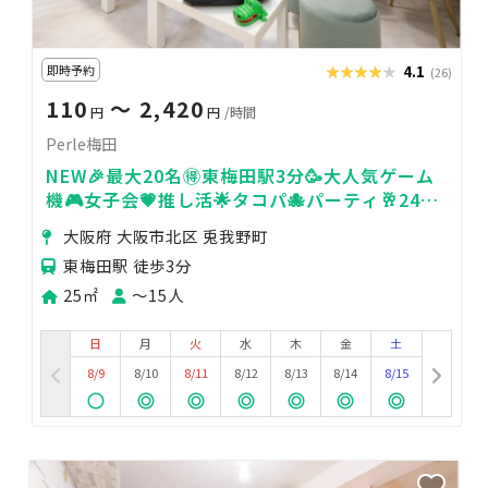
即時予約
★★★★★
★★★★★
4.1
(26)
110
〜 2,420
円
円
/時間
Perle梅田
NEW🎉最大20名🉐東梅田駅3分🥳大人気ゲーム
機🎮女子会💗推し活🌟タコパ🐙パーティ🥂24H
🏪Perle梅田
大阪府 大阪市北区 兎我野町
東梅田駅 徒歩3分
25㎡
〜15人
日
月
火
水
木
金
土
8/9
8/10
8/11
8/12
8/13
8/14
8/15