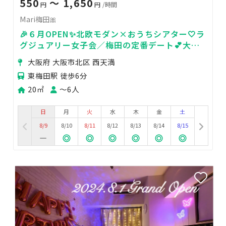
550
〜 1,650
円
円
/時間
Mari梅田🎀
🎉６月OPEN✨北欧モダン×おうちシアター🤍ラ
グジュアリー女子会／梅田の定番デート💕大画
面100㌅鑑賞会／スーファミ🎬２回目20％OFF🎁
大阪府 大阪市北区 西天満
東梅田駅 徒歩6分
20㎡
〜6人
日
月
火
水
木
金
土
8/9
8/10
8/11
8/12
8/13
8/14
8/15