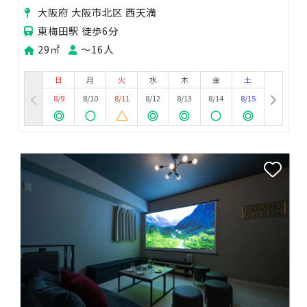
梅田
大阪府 大阪市北区 西天満
東梅田駅 徒歩6分
29㎡
〜16人
日
月
火
水
木
金
土
8/9
8/10
8/11
8/12
8/13
8/14
8/15