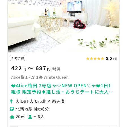
即時予約
★★★★★
★★★★★
5.0
(4)
422
〜 687
円
円
/時間
Alice梅田~2nd ♠ White Queen
❤️Alice梅田 2号店 ✨♡NEW OPEN♡✨❤️1日1
組様 限定予約♦️推し活・おうちデートに大人気
❤️防犯カメラなし🚿シャワーあり
大阪府 大阪市北区 西天満
北新地駅 徒歩6分
20㎡
〜6人