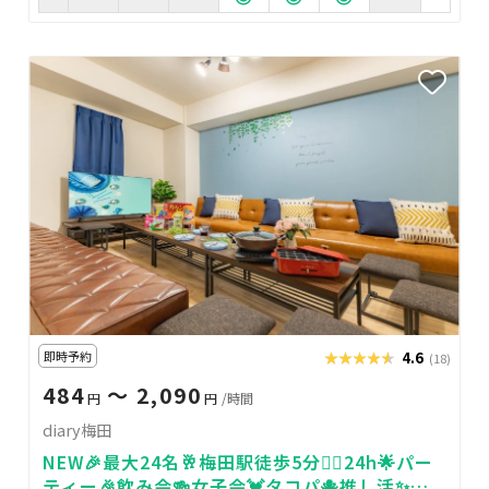
即時予約
★★★★★
★★★★★
4.6
(18)
484
〜 2,090
円
円
/時間
diary梅田
NEW🎉最大24名🥂梅田駅徒歩5分🚶‍♀️24h🌟パー
ティー🎉飲み会🍻女子会💓タコパ🐙推し活✨ゲ