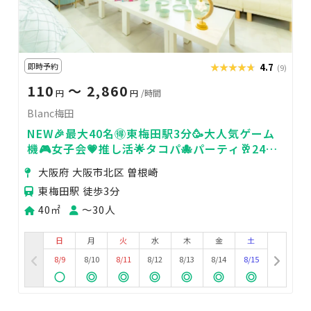
即時予約
★★★★★
★★★★★
4.7
(9)
110
〜 2,860
円
円
/時間
Blanc梅田
NEW🎉最大40名🉐東梅田駅3分🥳大人気ゲーム
機🎮女子会💗推し活🌟タコパ🐙パーティ🥂24H
🏪blanc梅田
大阪府 大阪市北区 曽根崎
東梅田駅 徒歩3分
40㎡
〜30人
日
月
火
水
木
金
土
8/9
8/10
8/11
8/12
8/13
8/14
8/15