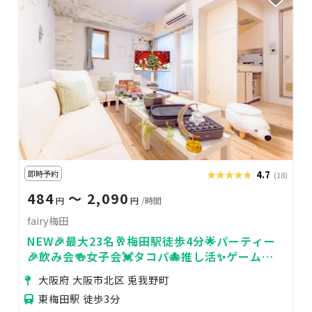
即時予約
★★★★★
★★★★★
4.7
(18)
484
〜 2,090
円
円
/時間
fairy梅田
NEW🎉最大23名🥂梅田駅徒歩4分🌟パーティー
🎉飲み会🍻女子会💓タコパ🐙推し活✨ゲーム🎮
撮影📷ママ会🧚
大阪府 大阪市北区 兎我野町
東梅田駅 徒歩3分