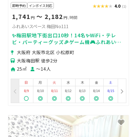
即時予約
インボイス対応
★★★★★
★★★★★
4.0
(1)
1,741
〜 2,182
円
円
/時間
ふれあいスペース 梅田No111
✨梅田駅地下街出口10秒！14名✨WiFi・テレ
ビ・パーティーグッズ🎉ゲーム機🎮ふれあいス
ペース 梅田No111
大阪府 大阪市北区 小松原町
大阪梅田駅 徒歩2分
25㎡
〜14人
日
月
火
水
木
金
土
8/9
8/10
8/11
8/12
8/13
8/14
8/15