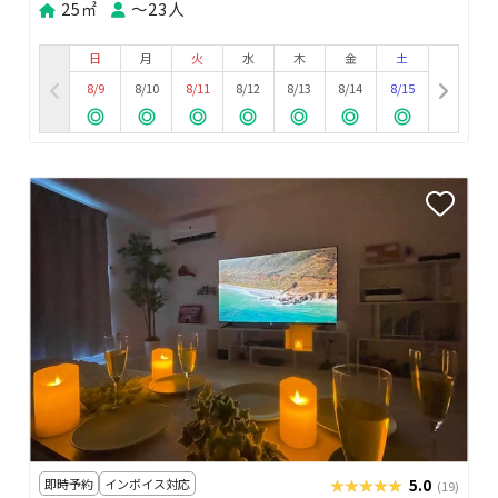
25㎡
〜23人
日
月
火
水
木
金
土
8/9
8/10
8/11
8/12
8/13
8/14
8/15
即時予約
インボイス対応
★★★★★
★★★★★
5.0
(19)