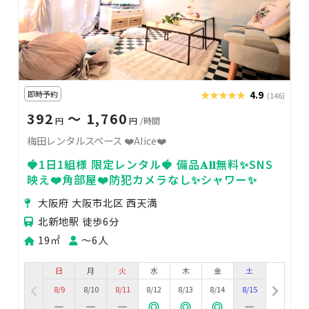
即時予約
★★★★★
★★★★★
4.9
(146)
392
〜 1,760
円
円
/時間
梅田レンタルスペース ❤️Alice❤️
🍓1日1組様 限定レンタル🍓 備品𝐀𝐥𝐥無料✨SNS
映え❤️角部屋❤️防犯カメラなし✨シャワー✨
大阪府 大阪市北区 西天満
北新地駅 徒歩6分
19㎡
〜6人
日
月
火
水
木
金
土
8/9
8/10
8/11
8/12
8/13
8/14
8/15