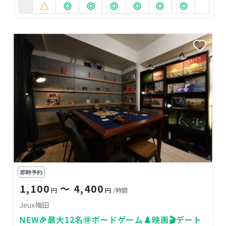
即時予約
1,100
〜 4,400
円
円
/時間
Jeux梅田
NEW🎉最大12名🉐ボードゲーム♟️映画🎬デート