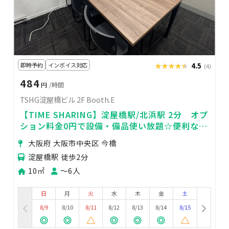
即時予約
インボイス対応
★★★★★
★★★★★
4.5
(4)
484
円
/時間
TSHG淀屋橋ビル 2F Booth.E
【TIME SHARING】淀屋橋駅/北浜駅 2分 オプ
ション料金0円で設備・備品使い放題☆便利な駅
近♥
大阪府 大阪市中央区 今橋
淀屋橋駅 徒歩2分
10㎡
〜6人
日
月
火
水
木
金
土
8/9
8/10
8/11
8/12
8/13
8/14
8/15