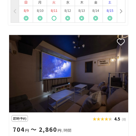
日
月
火
水
木
金
土
8/9
8/10
8/11
8/12
8/13
8/14
8/15
即時予約
★★★★★
★★★★★
4.5
(8)
704
〜 2,860
円
円
/時間