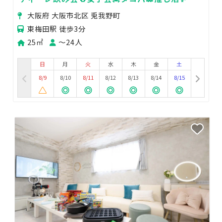
ーム🎮シアター🎥diary梅田
大阪府 大阪市北区 兎我野町
東梅田駅 徒歩3分
25㎡
〜24人
日
月
火
水
木
金
土
8/9
8/10
8/11
8/12
8/13
8/14
8/15