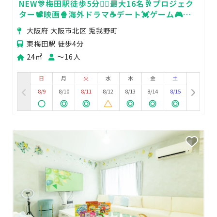
NEW🎊梅田駅徒歩5分🚶‍♀️最大16名🥂プロジェク
ター📽️映画🍿海外ドラマ☕️デート💓ゲーム🎮女
子会💗タコパ🐙推し活🌟飲み会🍻ママ会🧚
大阪府 大阪市北区 兎我野町
東梅田駅 徒歩4分
24㎡
〜16人
日
月
火
水
木
金
土
8/9
8/10
8/11
8/12
8/13
8/14
8/15