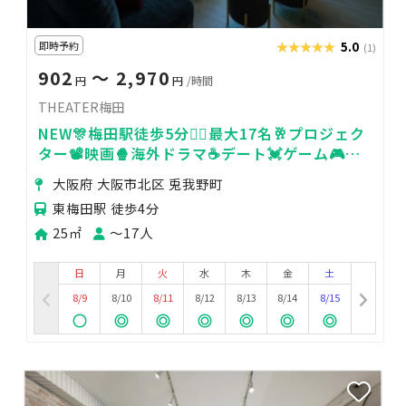
即時予約
★★★★★
★★★★★
5.0
(1)
902
〜 2,970
円
円
/時間
THEATER梅田
NEW🎊梅田駅徒歩5分🚶‍♀️最大17名🥂プロジェク
ター📽️映画🍿海外ドラマ☕️デート💓ゲーム🎮女
子会💗タコパ🐙推し活🌟飲み会🍻ママ会🧚
大阪府 大阪市北区 兎我野町
東梅田駅 徒歩4分
25㎡
〜17人
日
月
火
水
木
金
土
8/9
8/10
8/11
8/12
8/13
8/14
8/15