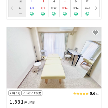
金
土
日
月
火
水
木
8/7
8/8
8/9
8/10
8/11
8/12
8/13
即時予約
インボイス対応
★★★★★
★★★★★
5.0
(1)
1,331
円
/時間