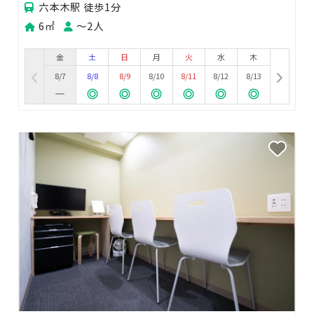
六本木駅 徒歩1分
6㎡
〜2人
金
土
日
月
火
水
木
8/7
8/8
8/9
8/10
8/11
8/12
8/13