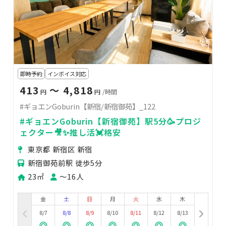
即時予約
インボイス対応
413
〜 4,818
円
円
/時間
#ギョエンGoburin【新宿/新宿御苑】_122
#ギョエンGoburin【新宿御苑】駅5分🥳プロジ
ェクター🎥✨推し活💓格安
東京都 新宿区 新宿
新宿御苑前駅 徒歩5分
23㎡
〜16人
金
土
日
月
火
水
木
8/7
8/8
8/9
8/10
8/11
8/12
8/13