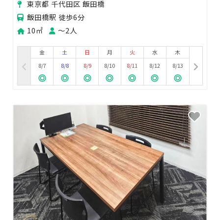
東京都 千代田区 飯田橋
飯田橋駅 徒歩6分
10㎡
〜2人
金
土
日
月
火
水
木
8/7
8/8
8/9
8/10
8/11
8/12
8/13