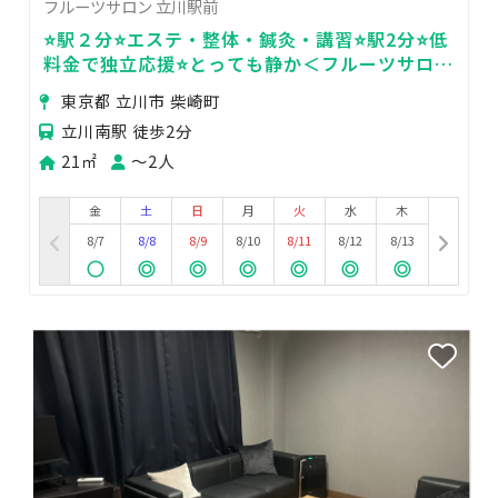
フルーツサロン 立川駅前
⭐️駅２分⭐️エステ・整体・鍼灸・講習⭐️駅2分⭐️低
料金で独立応援⭐️とっても静か＜フルーツサロン
＞
東京都 立川市 柴崎町
立川南駅 徒歩2分
21㎡
〜2人
金
土
日
月
火
水
木
8/7
8/8
8/9
8/10
8/11
8/12
8/13