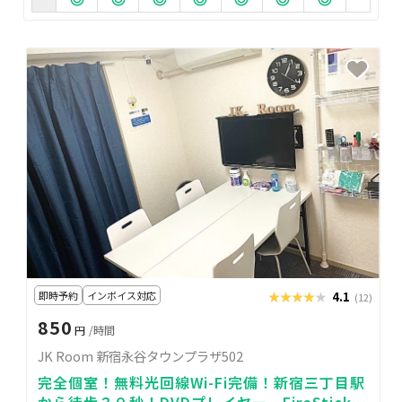
即時予約
インボイス対応
★★★★★
★★★★★
4.1
(12)
850
円
/時間
JK Room 新宿永谷タウンプラザ502
完全個室！無料光回線Wi-Fi完備！新宿三丁目駅
から徒歩３０秒！DVDプレイヤー、FireStickあ