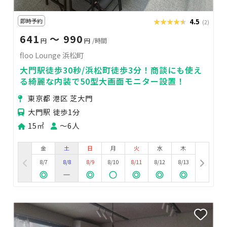
即時予約
★★★★★
★★★★★
4.5
(2)
641
〜 990
円
円
/時間
floo Lounge 浜松町
大門駅徒歩30秒/浜松町徒歩3分！商談にも使え
る綺麗な内装で50型大画面モニター設置！
東京都 港区 芝大門
大門駅 徒歩1分
15㎡
〜6人
金
土
日
月
火
水
木
8/7
8/8
8/9
8/10
8/11
8/12
8/13