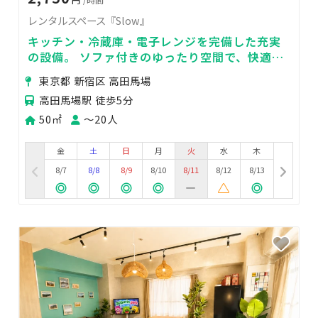
レンタルスペース『Slow』
キッチン・冷蔵庫・電子レンジを完備した充実
の設備。 ソファ付きのゆったり空間で、快適に
お過ごしいただけます。
東京都 新宿区 高田馬場
高田馬場駅 徒歩5分
50㎡
〜20人
金
土
日
月
火
水
木
8/7
8/8
8/9
8/10
8/11
8/12
8/13