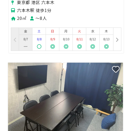
東京都 港区 六本木
六本木駅 徒歩1分
20㎡
〜8人
金
土
日
月
火
水
木
8/7
8/8
8/9
8/10
8/11
8/12
8/13