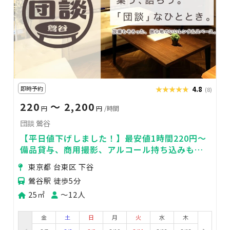
即時予約
★★★★★
★★★★★
4.8
(8)
220
〜 2,200
円
円
/時間
団談 鶯谷
【平日値下げしました！】最安値1時間220円～
備品貸与、商用撮影、アルコール持ち込みも全
て無料でご利用いただけます！
東京都 台東区 下谷
鶯谷駅 徒歩5分
25㎡
〜12人
金
土
日
月
火
水
木