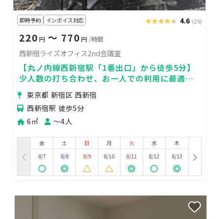
即時予約
インボイス対応
★★★★★
★★★★★
4.6
(25)
220
〜 770
円
円
/時間
西新宿ライズオフィス2nd会議室
【丸ノ内線西新宿駅「1番出口」から徒歩5分】
少人数の打ち合わせ、お一人での利用に最適な
お部屋です♪当日予約OK！
東京都 新宿区 西新宿
西新宿駅 徒歩5分
6㎡
〜4人
金
土
日
月
火
水
木
8/7
8/8
8/9
8/10
8/11
8/12
8/13