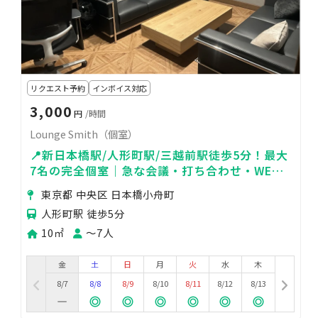
リクエスト予約
インボイス対応
3,000
円
/時間
Lounge Smith（個室）
📍新日本橋駅/人形町駅/三越前駅徒歩5分！最大
7名の完全個室｜急な会議・打ち合わせ・WEB
会議・テレワークに💻
東京都 中央区 日本橋小舟町
人形町駅 徒歩5分
10㎡
〜7人
金
土
日
月
火
水
木
8/7
8/8
8/9
8/10
8/11
8/12
8/13