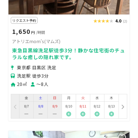
リクエスト予約
★★★★★
★★★★★
4.0
(2)
1,650
円
/時間
アトリエmom's(マムズ)
東急目黒線洗足駅徒歩3分！静かな住宅街のチュ
ラルな癒しの隠れ家です。
東京都 目黒区 洗足
洗足駅 徒歩3分
20㎡
〜8人
金
土
日
月
火
水
木
8/7
8/8
8/9
8/10
8/11
8/12
8/13