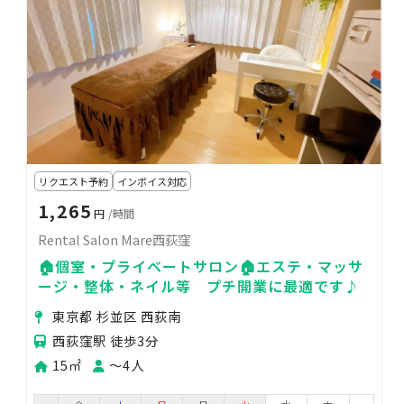
リクエスト予約
インボイス対応
1,265
円
/時間
Rental Salon Mare西荻窪
🏠個室・プライベートサロン🏠エステ・マッサ
ージ・整体・ネイル等 プチ開業に最適です♪
東京都 杉並区 西荻南
西荻窪駅 徒歩3分
15㎡
〜4人