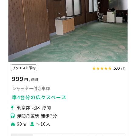
リクエスト予約
★★★★★
★★★★★
5.0
(5)
999
円
/時間
シャッター付き車庫
車4台分の広々スペース
東京都 北区 浮間
浮間舟渡駅 徒歩7分
60㎡
〜10人