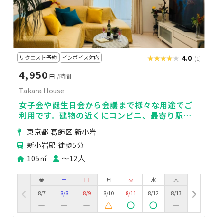
リクエスト予約
インボイス対応
★★★★★
★★★★★
4.0
(1)
4,950
円
/時間
Takara House
女子会や誕生日会から会議まで様々な用途でご
利用です。建物の近くにコンビニ、最寄り駅前
にスーパーがあります。
東京都 葛飾区 新小岩
新小岩駅 徒歩5分
105㎡
〜12人
金
土
日
月
火
水
木
8/7
8/8
8/9
8/10
8/11
8/12
8/13