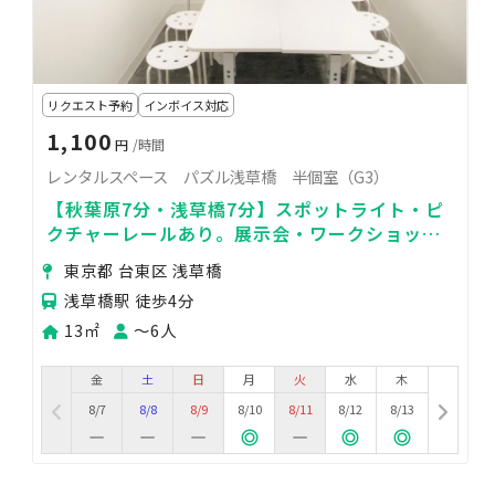
リクエスト予約
インボイス対応
1,100
円
/時間
レンタルスペース パズル浅草橋 半個室（G3）
【秋葉原7分・浅草橋7分】スポットライト・ピ
クチャーレールあり。展示会・ワークショッ
プ・撮影スペースに最適！
東京都 台東区 浅草橋
浅草橋駅 徒歩4分
13㎡
〜6人
金
土
日
月
火
水
木
8/7
8/8
8/9
8/10
8/11
8/12
8/13