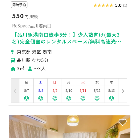
即時予約
★★★★★
★★★★★
5.0
(1)
550
円
/時間
ReSpace品川港南口
【品川駅港南口徒歩5分！】少人数向け(最大3
名)完全個室のレンタルスペース/無料高速光Wi-
Fi/仕事・WEB会議・面接・自習等に
東京都 港区 港南
品川駅 徒歩5分
3㎡
〜3人
金
土
日
月
火
水
木
8/7
8/8
8/9
8/10
8/11
8/12
8/13