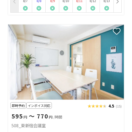
8/7
8/8
8/9
8/10
8/11
8/12
8/13
即時予約
インボイス対応
★★★★★
★★★★★
4.5
(15)
595
〜 770
円
円
/時間
508_東新宿会議室