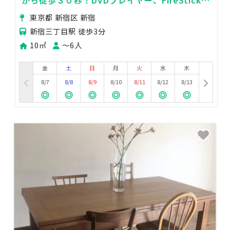
り！BS、地上波視聴可！
東京都 新宿区 新宿
新宿三丁目駅 徒歩3分
10㎡
〜6人
金
土
日
月
火
水
木
8/7
8/8
8/9
8/10
8/11
8/12
8/13