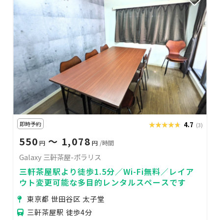
即時予約
★★★★★
★★★★★
4.7
(3)
550
〜 1,078
円
円
/時間
Galaxy 三軒茶屋-ポラリス
三軒茶屋駅より徒歩1.5分／Wi-Fi無料／レイア
ウト変更可能な多目的レンタルスペースです
東京都 世田谷区 太子堂
三軒茶屋駅 徒歩4分