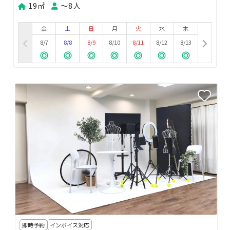
19㎡
〜8人
金
土
日
月
火
水
木
8/7
8/8
8/9
8/10
8/11
8/12
8/13
即時予約
インボイス対応