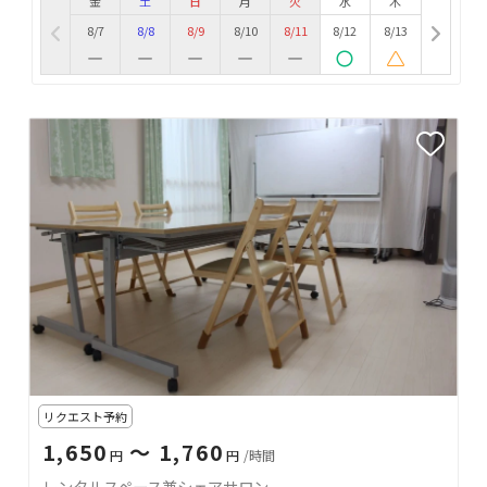
金
土
日
月
火
水
木
8/7
8/8
8/9
8/10
8/11
8/12
8/13
リクエスト予約
1,650
〜 1,760
円
円
/時間
レンタルスペース兼シェアサロン