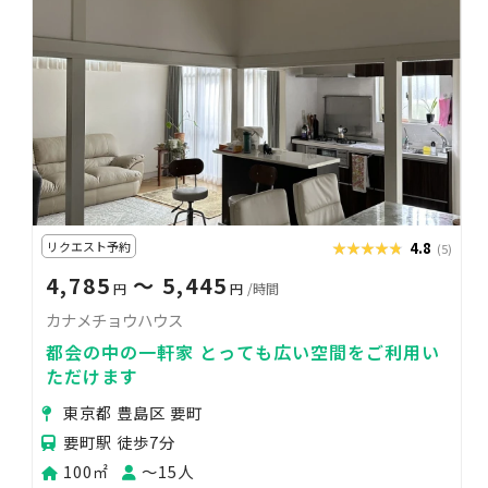
リクエスト予約
★★★★★
★★★★★
4.8
(5)
4,785
〜 5,445
円
円
/時間
カナメチョウハウス
都会の中の一軒家 とっても広い空間をご利用い
ただけます
東京都 豊島区 要町
要町駅 徒歩7分
100㎡
〜15人