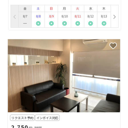
金
土
日
月
火
水
木
8/7
8/8
8/9
8/10
8/11
8/12
8/13
リクエスト予約
インボイス対応
2,750
円
/時間