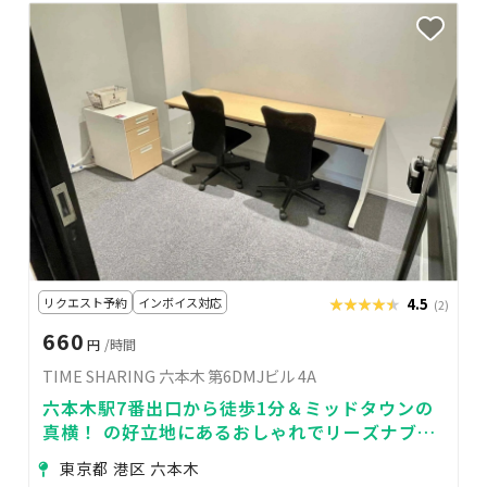
リクエスト予約
インボイス対応
★★★★★
★★★★★
4.5
(2)
660
円
/時間
TIME SHARING 六本木 第6DMJビル 4A
六本木駅7番出口から徒歩1分＆ミッドタウンの
真横！ の好立地にあるおしゃれでリーズナブル
な貸し会議室です。
東京都 港区 六本木