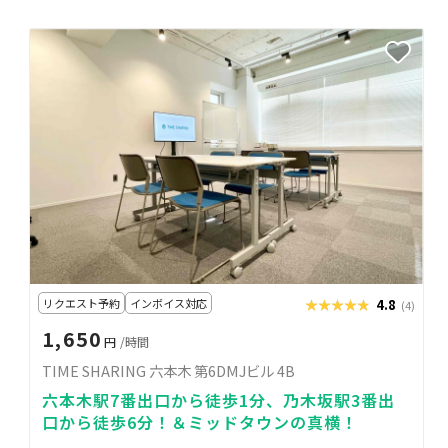
リクエスト予約
インボイス対応
★★★★★
★★★★★
4.8
(4)
1,650
円
/時間
TIME SHARING 六本木 第6DMJビル 4B
六本木駅7番出口から徒歩1分、乃木坂駅3番出
口から徒歩6分！＆ミッドタウンの真横！