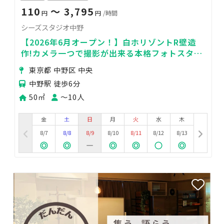
110
〜 3,795
円
円
/時間
シーズスタジオ中野
【2026年6月オープン！】白ホリゾントR壁造
作!カメラ一つで撮影が出来る本格フォトスタジ
オ
東京都 中野区 中央
中野駅 徒歩6分
50㎡
〜10人
金
土
日
月
火
水
木
8/7
8/8
8/9
8/10
8/11
8/12
8/13