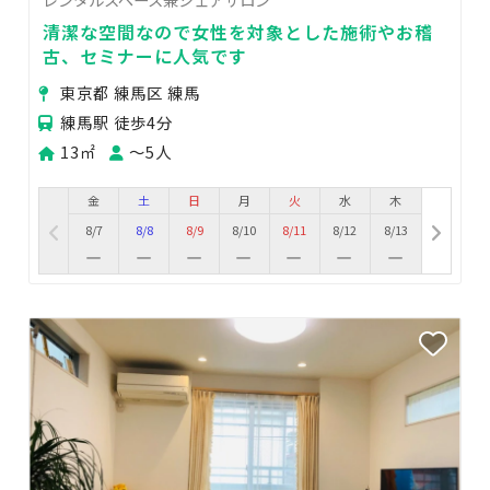
清潔な空間なので女性を対象とした施術やお稽
古、セミナーに人気です
東京都 練馬区 練馬
練馬駅 徒歩4分
13㎡
〜5人
金
土
日
月
火
水
木
8/7
8/8
8/9
8/10
8/11
8/12
8/13