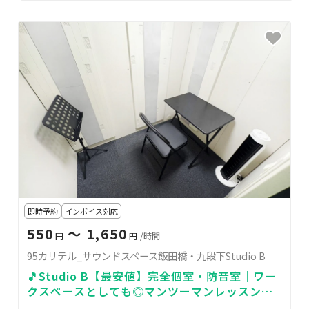
即時予約
インボイス対応
550
〜 1,650
円
円
/時間
95カリテル_サウンドスペース飯田橋・九段下Studio B
🎵Studio B【最安値】完全個室・防音室｜ワー
クスペースとしても◎マンツーマンレッスン・
自主練習に最適な音楽スタジオ[95]