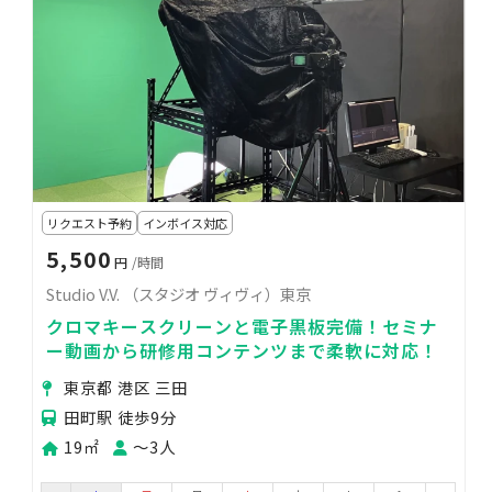
リクエスト予約
インボイス対応
5,500
円
/時間
Studio V.V. （スタジオ ヴィヴィ）東京
クロマキースクリーンと電子黒板完備！セミナ
ー動画から研修用コンテンツまで柔軟に対応！
東京都 港区 三田
田町駅 徒歩9分
19㎡
〜3人