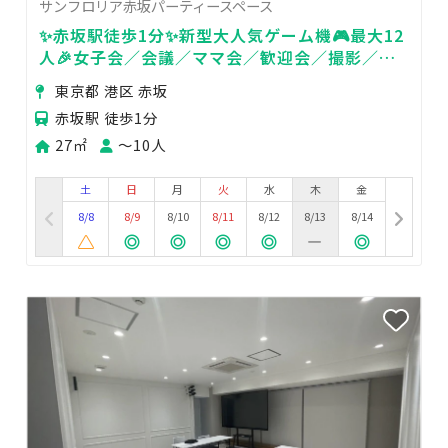
サンフロリア赤坂パーティースペース
✨赤坂駅徒歩1分✨新型大人気ゲーム機🎮最大12
人🎉女子会／会議／ママ会／歓迎会／撮影／推
し活／デート
東京都 港区 赤坂
赤坂駅 徒歩1分
27㎡
〜10人
土
日
月
火
水
木
金
8/8
8/9
8/10
8/11
8/12
8/13
8/14