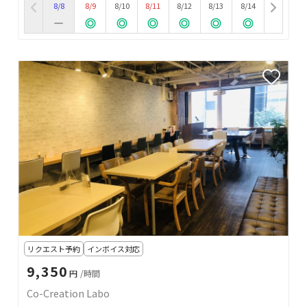
8/8
8/9
8/10
8/11
8/12
8/13
8/14
リクエスト予約
インボイス対応
9,350
円
/時間
Co-Creation Labo