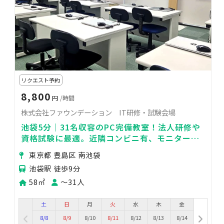
リクエスト予約
8,800
円
/時間
株式会社ファウンデーション IT研修・試験会場
池袋5分｜31名収容のPC完備教室！法人研修や
資格試験に最適。近隣コンビニ有、モニター・
Wi-Fi完備でスムーズな運営をサポート。
東京都 豊島区 南池袋
池袋駅 徒歩9分
58㎡
〜31人
土
日
月
火
水
木
金
8/8
8/9
8/10
8/11
8/12
8/13
8/14