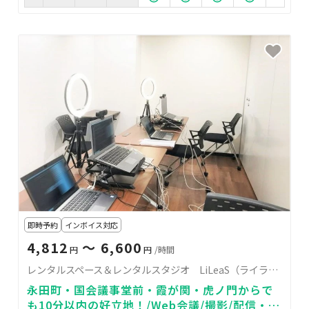
即時予約
インボイス対応
4,812
〜 6,600
円
円
/時間
レンタルスペース＆レンタルスタジオ LiLeaS（ライラス）RoomC
永田町・国会議事堂前・霞が関・虎ノ門からで
も10分以内の好立地！/Web会議/撮影/配信・撮