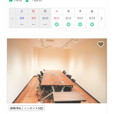
土
日
月
火
水
木
金
8/8
8/9
8/10
8/11
8/12
8/13
8/14
即時予約
インボイス対応