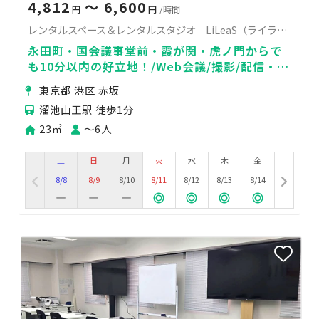
4,812
〜 6,600
円
円
/時間
レンタルスペース＆レンタルスタジオ LiLeaS（ライラス）RoomB
永田町・国会議事堂前・霞が関・虎ノ門からで
も10分以内の好立地！/Web会議/撮影/配信・撮
影サポート/スタジオ撮影/機材持ち込み可
東京都 港区 赤坂
溜池山王駅 徒歩1分
23㎡
〜6人
土
日
月
火
水
木
金
8/8
8/9
8/10
8/11
8/12
8/13
8/14