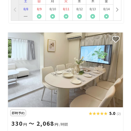
土
日
月
火
水
木
金
8/8
8/9
8/10
8/11
8/12
8/13
8/14
即時予約
★★★★★
★★★★★
5.0
(2)
330
〜 2,068
円
円
/時間