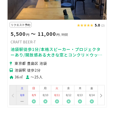
リクエスト予約
★★★★★
★★★★★
5.0
(2)
5,500
〜 11,000
円
円
/時間
CRAFT BEER-T
池袋駅徒歩1分/本格スピーカー・プロジェクタ
ーあり/開放感ある大きな窓とコンクリ×ウッデ
ィで映えるスタジオ
東京都 豊島区 池袋
池袋駅 徒歩2分
36㎡
〜25人
土
日
月
火
水
木
金
8/8
8/9
8/10
8/11
8/12
8/13
8/14