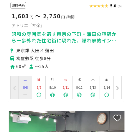
即時予約
★★★★★
★★★★★
5.0
(6)
1,603
〜 2,750
円
円
/時間
アトリエ「神楽」
昭和の雰囲気を遺す東京の下町・蒲田の喧騒か
ら一歩外れた住宅街に現れた、隠れ家的インテ
リジェントスペース
東京都 大田区 蒲田
梅屋敷駅 徒歩8分
60㎡
〜25人
土
日
月
火
水
木
金
8/8
8/9
8/10
8/11
8/12
8/13
8/14