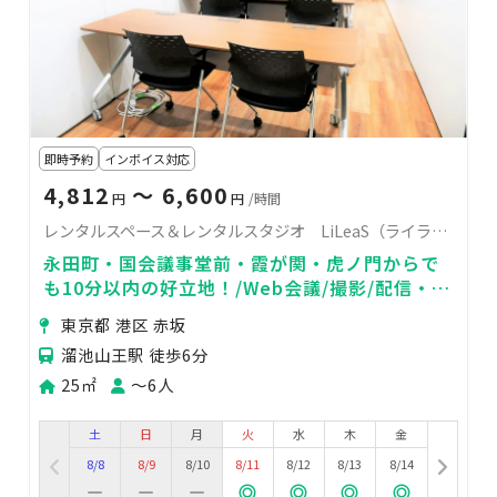
即時予約
インボイス対応
4,812
〜 6,600
円
円
/時間
レンタルスペース＆レンタルスタジオ LiLeaS（ライラス）RoomD
永田町・国会議事堂前・霞が関・虎ノ門からで
も10分以内の好立地！/Web会議/撮影/配信・撮
影サポート/スタジオ撮影/機材持ち込み可
東京都 港区 赤坂
溜池山王駅 徒歩6分
25㎡
〜6人
土
日
月
火
水
木
金
8/8
8/9
8/10
8/11
8/12
8/13
8/14