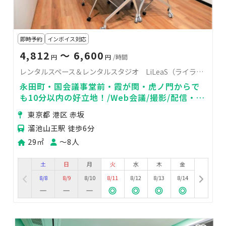
即時予約
インボイス対応
4,812
〜 6,600
円
円
/時間
レンタルスペース＆レンタルスタジオ LiLeaS（ライラス）RoomE
永田町・国会議事堂前・霞が関・虎ノ門からで
も10分以内の好立地！/Web会議/撮影/配信・撮
影サポート/スタジオ撮影/機材持ち込み可
東京都 港区 赤坂
溜池山王駅 徒歩6分
29㎡
〜8人
土
日
月
火
水
木
金
8/8
8/9
8/10
8/11
8/12
8/13
8/14