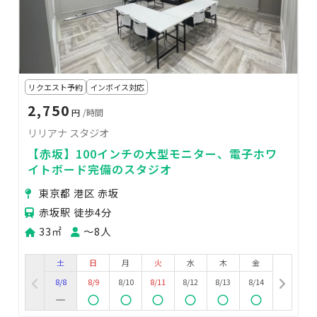
リクエスト予約
インボイス対応
2,750
円
/時間
リリアナ スタジオ
【赤坂】100インチの大型モニター、電子ホワ
イトボード完備のスタジオ
東京都 港区 赤坂
赤坂駅 徒歩4分
33㎡
〜8人
土
日
月
火
水
木
金
8/8
8/9
8/10
8/11
8/12
8/13
8/14