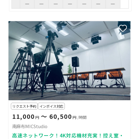
リクエスト予約
インボイス対応
11,000
〜 60,500
円
円
/時間
南麻布MICStudio
高速ネットワーク！4K対応機材充実！控え室・