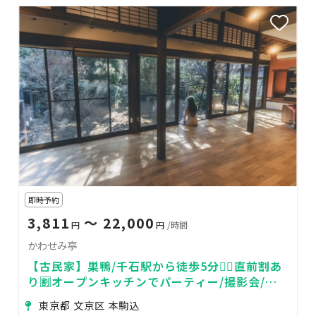
即時予約
3,811
〜 22,000
円
円
/時間
かわせみ亭
【古民家】巣鴨/千石駅から徒歩5分🚶‍♀️直前割あ
り🈹オープンキッチンでパーティー/撮影会/セ
ミナー/鑑賞会
東京都 文京区 本駒込