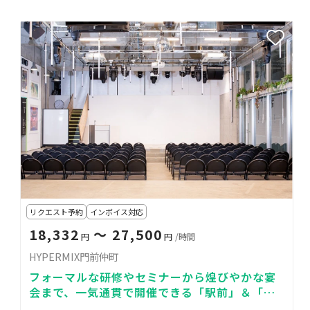
リクエスト予約
インボイス対応
18,332
〜 27,500
円
円
/時間
HYPERMIX門前仲町
フォーマルな研修やセミナーから煌びやかな宴
会まで、一気通貫で開催できる「駅前」＆「ハ
イブリッド」なイベントホール！