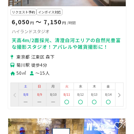
リクエスト予約
インボイス対応
6,050
〜 7,150
円
円
/時間
ハイランドスタジオ
天高4m/2面採光、清澄白河エリアの自然光豊富
な撮影スタジオ！アパレルや雑貨撮影に！
東京都 江東区 森下
菊川駅 徒歩4分
50㎡
〜15人
土
日
月
火
水
木
金
8/8
8/9
8/10
8/11
8/12
8/13
8/14