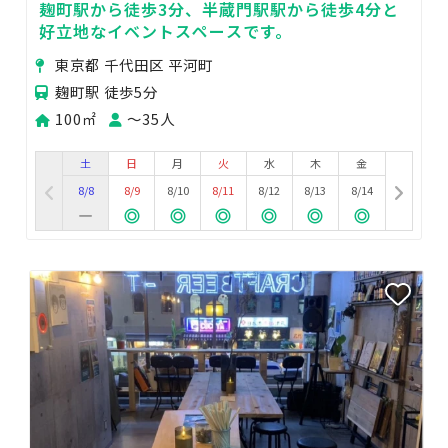
麹町駅から徒歩3分、半蔵門駅駅から徒歩4分と
好立地なイベントスペースです。
東京都 千代田区 平河町
麹町駅 徒歩5分
100㎡
〜35人
土
日
月
火
水
木
金
8/8
8/9
8/10
8/11
8/12
8/13
8/14