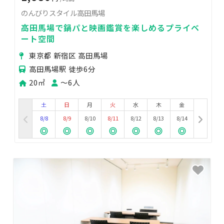
のんびりスタイル高田馬場
高田馬場で鍋パと映画鑑賞を楽しめるプライベ
ート空間
東京都 新宿区 高田馬場
高田馬場駅 徒歩6分
20㎡
〜6人
土
日
月
火
水
木
金
8/8
8/9
8/10
8/11
8/12
8/13
8/14