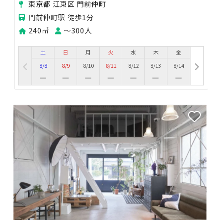
東京都 江東区 門前仲町
門前仲町駅 徒歩1分
240㎡
〜300人
土
日
月
火
水
木
金
8/8
8/9
8/10
8/11
8/12
8/13
8/14