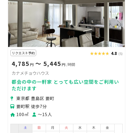
リクエスト予約
★★★★★
★★★★★
4.8
(5)
4,785
〜 5,445
円
円
/時間
カナメチョウハウス
都会の中の一軒家 とっても広い空間をご利用い
ただけます
東京都 豊島区 要町
要町駅 徒歩7分
100㎡
〜15人
土
日
月
火
水
木
金