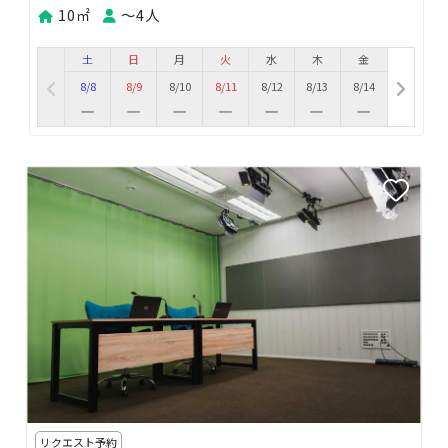
10㎡
〜4人
土
日
月
火
水
木
金
8/8
8/9
8/10
8/11
8/12
8/13
8/14
リクエスト予約