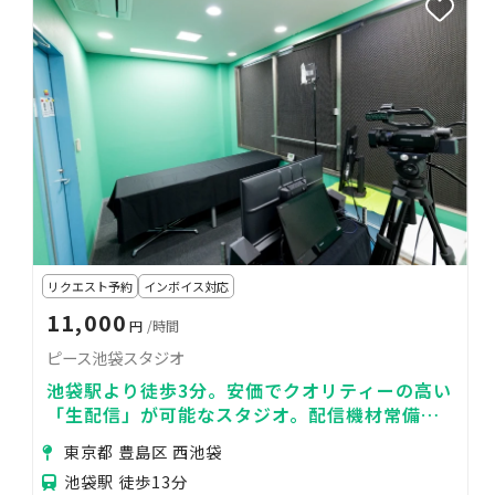
リクエスト予約
インボイス対応
11,000
円
/時間
ピース池袋スタジオ
池袋駅より徒歩3分。安価でクオリティーの高い
「生配信」が可能なスタジオ。配信機材常備
（設置、接続済み）ですぐに生配信が可能！
東京都 豊島区 西池袋
池袋駅 徒歩13分