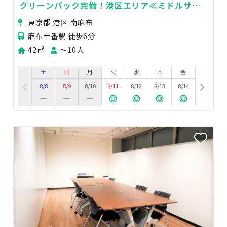
グリーンバック完備！港区エリア≪ミドルサイ
ズ／機材充実／防音設計≫
東京都 港区 南麻布
麻布十番駅 徒歩6分
42㎡
〜10人
土
日
月
火
水
木
金
8/8
8/9
8/10
8/11
8/12
8/13
8/14