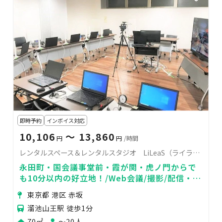
即時予約
インボイス対応
10,106
〜 13,860
円
円
/時間
レンタルスペース＆レンタルスタジオ LiLeaS（ライラス）RoomG
永田町・国会議事堂前・霞が関・虎ノ門からで
も10分以内の好立地！/Web会議/撮影/配信・撮
影サポート/スタジオ撮影/機材持ち込み可
東京都 港区 赤坂
溜池山王駅 徒歩1分
70㎡
〜20人