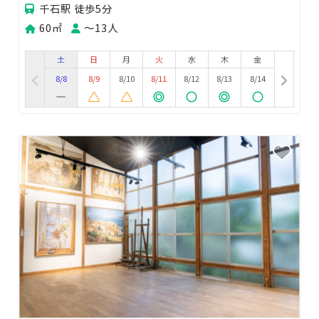
千石駅 徒歩5分
60㎡
〜13人
土
日
月
火
水
木
金
8/8
8/9
8/10
8/11
8/12
8/13
8/14