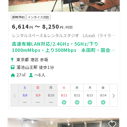
即時予約
インボイス対応
6,614
〜 8,250
円
円
/時間
レンタルスペース＆レンタルスタジオ LiLeaS（ライラス）RoomA
高速有線LAN対応/2.4GHz・5GHz/下り
1000mMbps・上り500Mbps 永田町・国会議
事堂前・霞が関・虎ノ門からでも10分以内で行
東京都 港区 赤坂
ける好立地！
溜池山王駅 徒歩1分
27㎡
〜6人
土
日
月
火
水
木
金
8/8
8/9
8/10
8/11
8/12
8/13
8/14