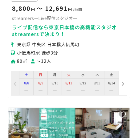
8,800
〜 12,691
円
円
/時間
streamersーLive配信スタジオー
ライブ配信なら東京日本橋の高機能スタジオ
streamersで決まり！
東京都 中央区 日本橋大伝馬町
小伝馬町駅 徒歩3分
80㎡
〜12人
土
日
月
火
水
木
金
8/8
8/9
8/10
8/11
8/12
8/13
8/14