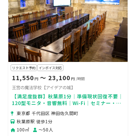
リクエスト予約
インボイス対応
11,550
〜 23,100
円
円
/時間
王宮の魔法学校【アイデアの城】
【満足度抜群】秋葉原1分｜準備現状回復不要｜
120型モニタ・音響無料｜Wi-Fi｜セミナー・イ
ベント・撮影に最適【内装費1億円の非日常空
東京都 千代田区 神田佐久間町
間】
秋葉原駅 徒歩1分
100㎡
〜50人