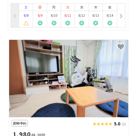
土
日
月
火
水
木
金
8/8
8/9
8/10
8/11
8/12
8/13
8/14
即時予約
★★★★★
★★★★★
5.0
(2)
1,980
円
/時間