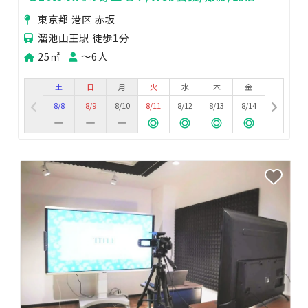
影サポート/スタジオ撮影/機材持ち込み可
東京都 港区 赤坂
溜池山王駅 徒歩1分
25㎡
〜6人
土
日
月
火
水
木
金
8/8
8/9
8/10
8/11
8/12
8/13
8/14