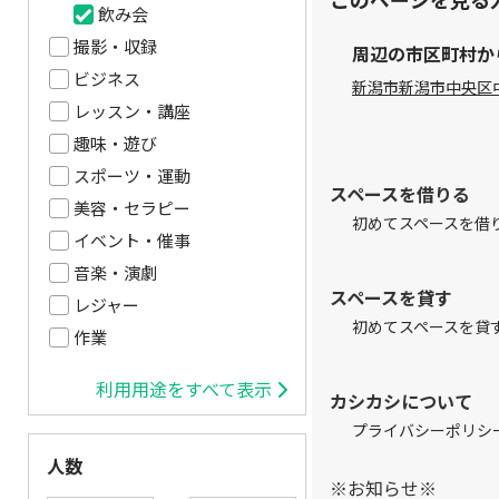
飲み会
撮影・収録
周辺の市区町村か
ビジネス
新潟市
新潟市中央区
レッスン・講座
趣味・遊び
スポーツ・運動
スペースを借りる
美容・セラピー
初めてスペースを借
イベント・催事
音楽・演劇
スペースを貸す
レジャー
初めてスペースを貸
作業
利用用途をすべて表示
カシカシについて
プライバシーポリシ
人数
※お知らせ※