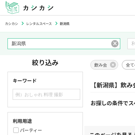
カシカシ
レンタルスペース
新潟県
絞り込み
飲み会
全て
キーワード
【新潟県】飲み
お探しの条件でス
利用用途
パーティー
このページを見る