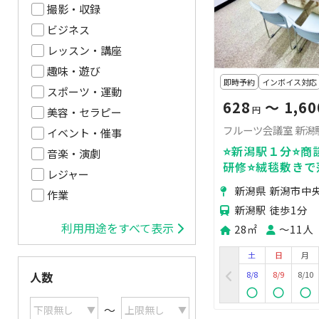
撮影・収録
ビジネス
レッスン・講座
趣味・遊び
即時予約
インボイス対応
スポーツ・運動
628
〜 1,60
円
美容・セラピー
フルーツ会議室 新潟
イベント・催事
⭐️新潟駅１分⭐️
音楽・演劇
研修⭐️絨毯敷きで
レジャー
8,800円＜フル
新潟県 新潟市中
作業
新潟駅 徒歩1分
利用用途をすべて表示
28㎡
〜11人
土
日
月
8/8
8/9
8/10
人数
〜