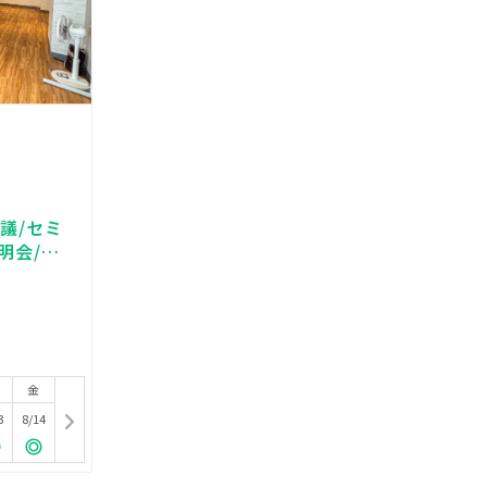
議/セミ
明会/パ
_MOLE
金
3
8/14