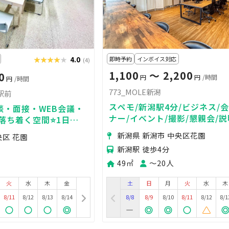
★★★★★
★★★★★
4.0
即時予約
インボイス対応
(4)
1,100
〜 2,200
0
円
円
/時間
円
/時間
773_MOLE新潟
駅前
スペモ/新潟駅4分/ビジネス/会
商談・面接・WEB会議・
ナー/イベント/撮影/懇親会/説
落ち着く空間⭐️1日
ーティー/ワークショップ/773
ーツ会議室🍋＞
新潟県 新潟市 中央区花園
央区 花園
新潟
新潟駅 徒歩4分
49㎡
〜20人
火
水
木
金
土
日
月
火
水
木
8/11
8/12
8/13
8/14
8/8
8/9
8/10
8/11
8/12
8/1