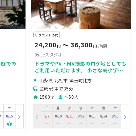
リクエスト予約
24,200
〜 36,300
円
円
/時間
0siteスタジオ
。庭での
ドラマやPV・MV撮影のロケ地としても
。
ご利用いただけます。 小さな廃小学校
や苔むした原生林を、商品やムービー撮
山梨県 北杜市 須玉町比志
影にご活用ください。
韮崎駅 車で35分
1500㎡
〜50人
土
日
月
火
水
木
金
土
4
8/15
8/9
8/10
8/11
8/12
8/13
8/14
8/15