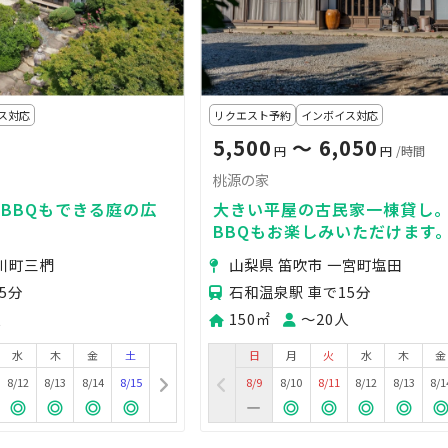
ス対応
リクエスト予約
インボイス対応
5,500
〜 6,050
円
円
/時間
桃源の家
BBQもできる庭の広
大きい平屋の古民家一棟貸し
BBQもお楽しみいただけます
境川町三椚
山梨県 笛吹市 一宮町塩田
5分
石和温泉駅 車で15分
人
150㎡
〜20人
水
木
金
土
日
月
火
水
木
金
8/12
8/13
8/14
8/15
8/9
8/10
8/11
8/12
8/13
8/1