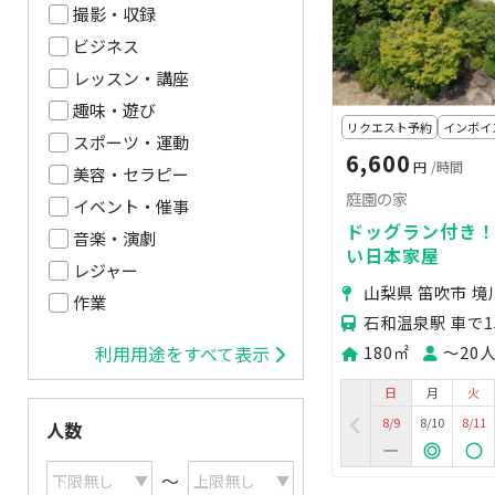
撮影・収録
ビジネス
レッスン・講座
趣味・遊び
リクエスト予約
インボイ
スポーツ・運動
6,600
円
/時間
美容・セラピー
庭園の家
イベント・催事
ドッグラン付き！
音楽・演劇
い日本家屋
レジャー
山梨県 笛吹市 
作業
石和温泉駅 車で1
180㎡
〜20
利用用途をすべて表示
日
月
火
8/9
8/10
8/11
人数
〜