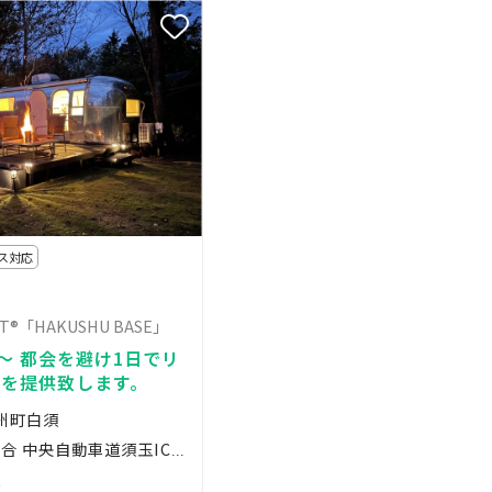
ス対応
RT®「HAKUSHU BASE」
et®～ 都会を避け1日でリ
を提供致します。
白州町白須
お車でお越しの場合 中央自動車道須玉ICから約20分、長坂ICから約15分 公共交通機関でお越し
人