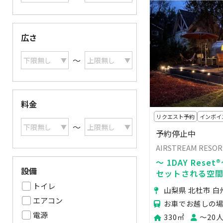
広さ
〜
料金
リクエスト予約
インボイ
〜
予約停止中
AIRSTREAM RESO
～ 1DAY Res
設備
セットされる空間
トイレ
山梨県 北杜市 
エアコン
電源
330㎡
〜20