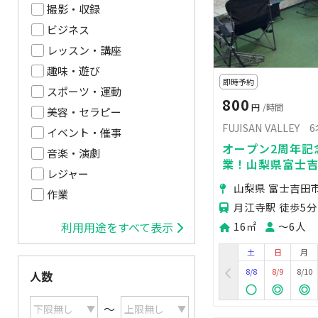
撮影・収録
ビジネス
レッスン・講座
趣味・遊び
即時予約
スポーツ・運動
800
円
/時間
美容・セラピー
FUJISAN VALLEY
イベント・催事
オープン2周年記念
音楽・演劇
業！山梨県富士
レジャー
ら1時間30分と
山梨県 富士吉田
作業
月江寺駅 徒歩5分
16㎡
〜6人
利用用途をすべて表示
土
日
月
8/8
8/9
8/10
人数
〜