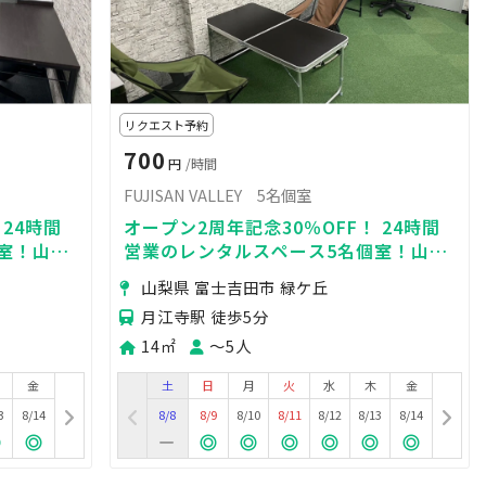
リクエスト予約
700
円
/時間
FUJISAN VALLEY 5名個室
 24時間
オープン2周年記念30％OFF！ 24時間
室！山梨
営業のレンタルスペース5名個室！山梨
ら1時間
県富士吉田市に所在し、都心から1時間
山梨県 富士吉田市 緑ケ丘
30分とアクセス良好！
月江寺駅 徒歩5分
14㎡
〜5人
金
土
日
月
火
水
木
金
3
8/14
8/8
8/9
8/10
8/11
8/12
8/13
8/14