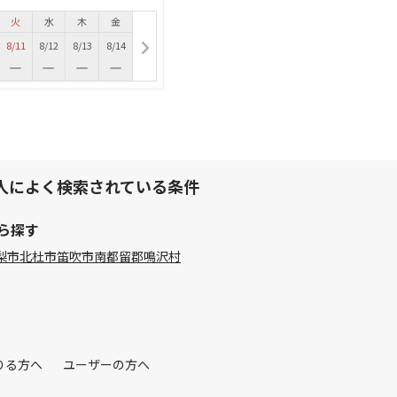
火
水
木
金
8/11
8/12
8/13
8/14
人によく検索されている条件
ら探す
梨市
北杜市
笛吹市
南都留郡鳴沢村
りる方へ
ユーザーの方へ