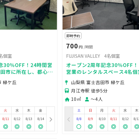
即時予約
700
円
/時間
 6名個室
FUJISAN VALLEY 4名個室
30％OFF！24時間営
オープン2周年記念30％OFF！
吉田市に所在し、都心か
営業のレンタルスペース4名個
アクセス良好！
県富士吉田市に所在し、都心か
市 緑ケ丘
山梨県 富士吉田市 緑ケ丘
30分とアクセス良好！
月江寺駅 徒歩5分
10㎡
〜4人
火
水
木
金
土
日
月
火
水
木
8/11
8/12
8/13
8/14
8/8
8/9
8/10
8/11
8/12
8/1