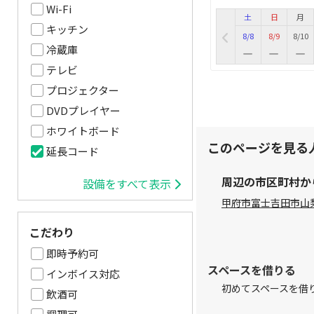
Wi-Fi
土
日
月
キッチン
8/8
8/9
8/10
冷蔵庫
テレビ
プロジェクター
DVDプレイヤー
ホワイトボード
このページを見る
延長コード
周辺の市区町村か
設備をすべて表示
甲府市
富士吉田市
山
こだわり
即時予約可
スペースを借りる
インボイス対応
初めてスペースを借
飲酒可