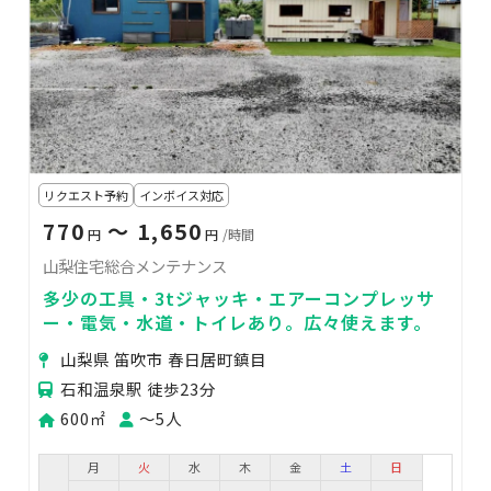
リクエスト予約
インボイス対応
770
〜 1,650
円
円
/時間
山梨住宅総合メンテナンス
多少の工具・3tジャッキ・エアーコンプレッサ
ー・電気・水道・トイレあり。広々使えます。
山梨県 笛吹市 春日居町鎮目
石和温泉駅 徒歩23分
600㎡
〜5人
月
火
水
木
金
土
日