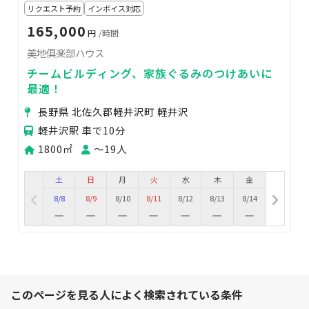
リクエスト予約
インボイス対応
165,000
円
/時間
美地俱楽部ハウス
チームビルディング、家族ぐるみのつけあいに
最適！
長野県 北佐久郡軽井沢町 軽井沢
軽井沢駅 車で10分
1800㎡
〜19人
土
日
月
火
水
木
金
8/8
8/9
8/10
8/11
8/12
8/13
8/14
このページを見る人によく検索されている条件