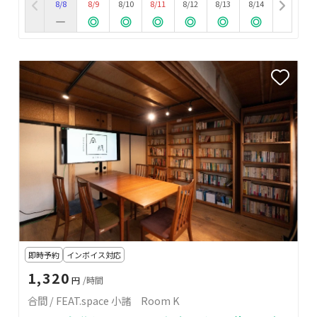
8/8
8/9
8/10
8/11
8/12
8/13
8/14
即時予約
インボイス対応
1,320
円
/時間
合間 / FEAT.space 小諸 Room K