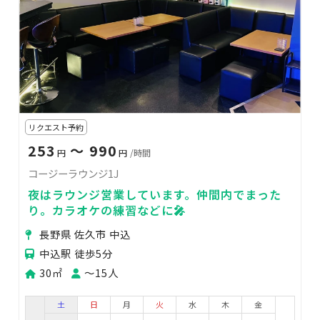
リクエスト予約
253
〜 990
円
円
/時間
コージーラウンジ1J
夜はラウンジ営業しています。仲間内でまった
り。カラオケの練習などに🎤
長野県 佐久市 中込
中込駅 徒歩5分
30㎡
〜15人
土
日
月
火
水
木
金