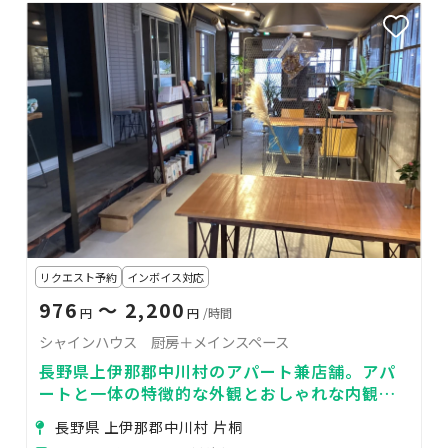
リクエスト予約
インボイス対応
976
〜 2,200
円
円
/時間
シャインハウス 厨房＋メインスペース
長野県上伊那郡中川村のアパート兼店舗。アパ
ートと一体の特徴的な外観とおしゃれな内観の
スペース！
長野県 上伊那郡中川村 片桐