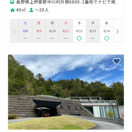
長野県上伊那郡中川村片桐6600-2番地でナビで検索してください。周りに案内となるような建物はありま
40㎡
〜20人
土
日
月
火
水
木
金
8/8
8/9
8/10
8/11
8/12
8/13
8/14