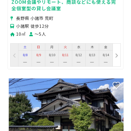
ZOOM会議やリモート、商談などにも使える完
全個室型の貸し会議室
長野県 小諸市 荒町
小諸駅 徒歩12分
10㎡
〜5人
土
日
月
火
水
木
金
8/8
8/9
8/10
8/11
8/12
8/13
8/14