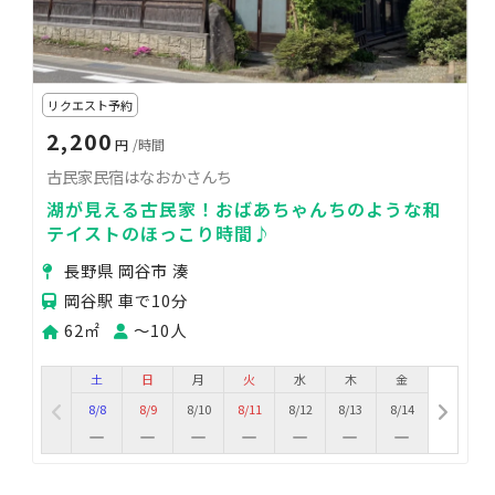
リクエスト予約
2,200
円
/時間
古民家民宿はなおかさんち
湖が見える古民家！おばあちゃんちのような和
テイストのほっこり時間♪
長野県 岡谷市 湊
岡谷駅 車で10分
62㎡
〜10人
土
日
月
火
水
木
金
8/8
8/9
8/10
8/11
8/12
8/13
8/14