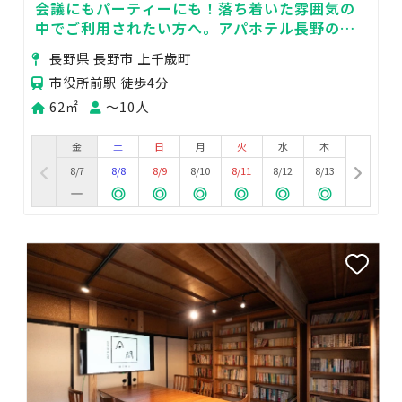
会議にもパーティーにも！落ち着いた雰囲気の
中でご利用されたい方へ。アパホテル長野のマ
ーブルルーム
長野県 長野市 上千歳町
市役所前駅 徒歩4分
62㎡
〜10人
金
土
日
月
火
水
木
8/7
8/8
8/9
8/10
8/11
8/12
8/13