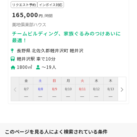
リクエスト予約
インボイス対応
165,000
円
/時間
美地俱楽部ハウス
チームビルディング、家族ぐるみのつけあいに
最適！
長野県 北佐久郡軽井沢町 軽井沢
軽井沢駅 車で10分
1800㎡
〜19人
金
土
日
月
火
水
木
8/7
8/8
8/9
8/10
8/11
8/12
8/13
このページを見る人によく検索されている条件