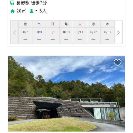
長野駅 徒歩7分
20㎡
〜5人
金
土
日
月
火
水
木
8/7
8/8
8/9
8/10
8/11
8/12
8/13