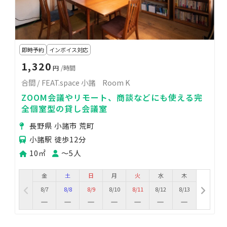
即時予約
インボイス対応
1,320
円
/時間
合間 / FEAT.space 小諸 Room K
ZOOM会議やリモート、商談などにも使える完
全個室型の貸し会議室
長野県 小諸市 荒町
小諸駅 徒歩12分
10㎡
〜5人
金
土
日
月
火
水
木
8/7
8/8
8/9
8/10
8/11
8/12
8/13