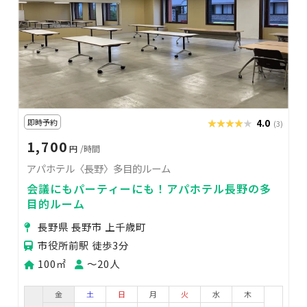
即時予約
★★★★★
★★★★★
4.0
(3)
1,700
円
/時間
アパホテル〈長野〉多目的ルーム
会議にもパーティーにも！アパホテル長野の多
目的ルーム
長野県 長野市 上千歳町
市役所前駅 徒歩3分
100㎡
〜20人
金
土
日
月
火
水
木