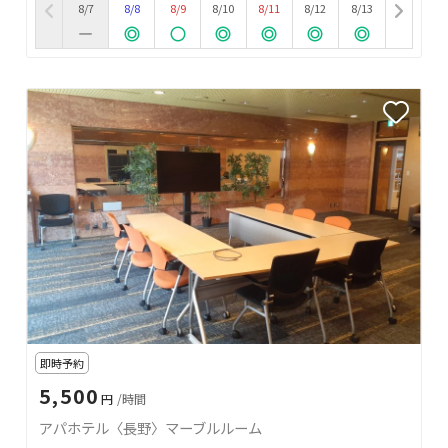
8/7
8/8
8/9
8/10
8/11
8/12
8/13
即時予約
5,500
円
/時間
アパホテル〈長野〉マーブルルーム