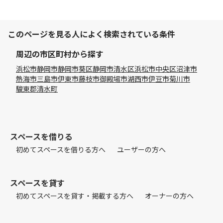
このページを見る人によく検索されている条件
周辺の市区町村から探す
浜松市
静岡市
静岡市葵区
静岡市清水区
浜松市中央区
沼津市
熱海市
三島市
伊東市
藤枝市
御殿場市
湖西市
伊豆市
菊川市
駿東郡清水町
スペースを借りる
初めてスペースを借りる方へ
ユーザーの方へ
スペースを貸す
初めてスペースを貸す・掲載する方へ
オーナーの方へ