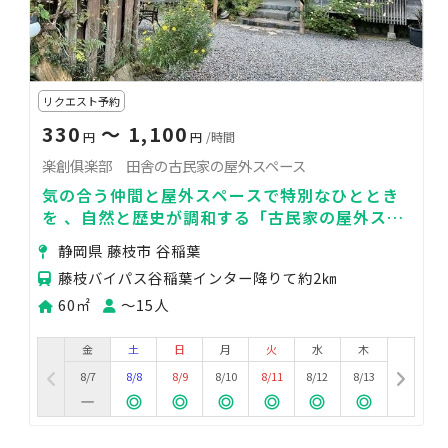
リクエスト予約
330
〜 1,100
円
円
/時間
楽創俱楽部 田舎の古民家の屋外スペース
気の合う仲間と屋外スペースで特別なひととき
を 、自然と歴史が調和する「古民家の屋外スペ
ース」へ！心地よい風と緑に包まれた特別な場
静岡県 藤枝市 谷稲葉
所です。
藤枝バイパス谷稲葉インター降りて約2㎞
60㎡
〜15人
金
土
日
月
火
水
木
8/7
8/8
8/9
8/10
8/11
8/12
8/13