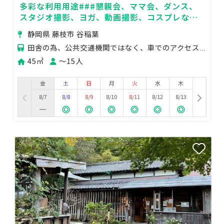
多彩な利用用途###懇親会、ママ会、ダンス、
スタジオ撮影、ヨガ、動画撮影、コスプレな
ど、幅広い用途でご利用いただけます。
静岡県 藤枝市 谷稲葉
田舎の為、公共交通機関ではなく、車でのアクセスが最適です。 藤枝バイパス・谷稲葉インター付近です。
45㎡
〜15人
金
土
日
月
火
水
木
8/7
8/8
8/9
8/10
8/11
8/12
8/13