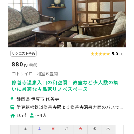
リクエスト予約
★★★★★
★★★★★
5.0
(1)
880
円
/時間
コトリイロ 和室６畳間
修善寺温泉入口の和空間！教室など少人数の集
いに最適な古民家リノベスペース
静岡県 伊豆市 修善寺
伊豆箱根鉄道修善寺駅より修善寺温泉方面のバスで「修善寺総合会館」バス停へ。目の前の山葵色の建物です。
10㎡
〜4人
金
土
日
月
火
水
木