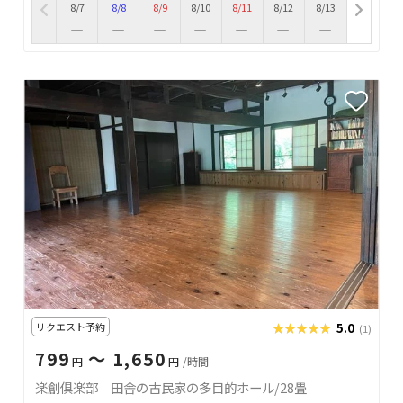
8/7
8/8
8/9
8/10
8/11
8/12
8/13
リクエスト予約
★★★★★
★★★★★
5.0
(1)
799
〜 1,650
円
円
/時間
楽創俱楽部 田舎の古民家の多目的ホール/28畳