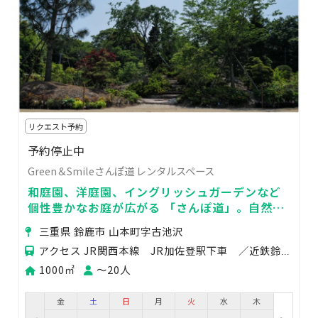
リクエスト予約
予約停止中
Green＆Smileさんぽ道 レンタルスペース
和庭園、洋庭園、イングリッシュガーデンなど
個性豊かなお庭が広がる 「さんぽ道」。自然に
囲まれた空間でリラックス。
三重県 鈴鹿市 山本町字古池沢
アクセス JR関西本線 JR加佐登駅下車 ／近鉄鈴鹿線 近鉄平田町駅下車 鈴鹿市コミュニティバス（
1000㎡
〜20人
金
土
日
月
火
水
木