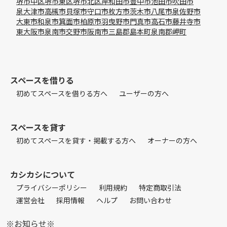
堺市中区
堺市東区
堺市北区
岸和田市
豊中市
池田市
吹田市
泉大津市
高槻市
貝塚市
守口市
枚方市
茨木市
八尾市
泉佐野市
大東市
和泉市
箕面市
柏原市
羽曳野市
門真市
高石市
藤井寺市
東大阪市
泉南市
交野市
阪南市
三島郡島本町
泉南郡岬町
スペースを借りる
初めてスペースを借りる方へ
ユーザーの方へ
スペースを貸す
初めてスペースを貸す・掲載する方へ
オーナーの方へ
カシカシについて
プライバシーポリシー
利用規約
特定商取引法
運営会社
採用情報
ヘルプ
お問い合わせ
※お知らせ※