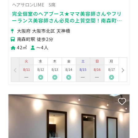
ヘアサロンLIME S席
完全個室のヘアブース★ママ美容師さんやフリ
ーランス美容師さん必見の上質空間！南森町駅
前でアクセス抜群！
大阪府 大阪市北区 天神橋
南森町駅 徒歩2分
42㎡
〜4人
火
水
木
金
土
日
月
8/11
8/12
8/13
8/14
8/15
8/16
8/17