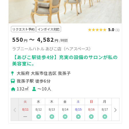
リクエスト予約
インボイス対応
★★★★★
★★★★★
5.0
(1)
550
〜 4,582
円
円
/時間
ラブニールハトル あびこ店（ヘアスペース）
【あびこ駅徒歩4分】充実の設備のサロンが私の
美容室に。
大阪府 大阪市住吉区 我孫子
我孫子駅 徒歩6分
132㎡
〜10人
火
水
木
金
土
日
月
8/11
8/12
8/13
8/14
8/15
8/16
8/17