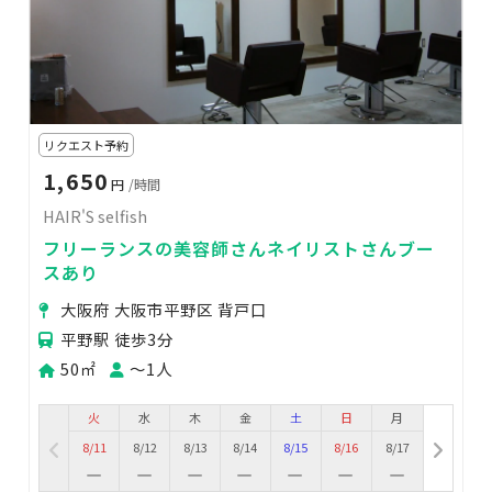
リクエスト予約
1,650
円
/時間
HAIR'S selfish
フリーランスの美容師さんネイリストさんブー
スあり
大阪府 大阪市平野区 背戸口
平野駅 徒歩3分
50㎡
〜1人
火
水
木
金
土
日
月
8/11
8/12
8/13
8/14
8/15
8/16
8/17