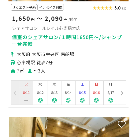
リクエスト予約
インボイス対応
★★★★★
★★★★★
5.0
(1)
1,650
〜 2,090
円
円
/時間
シェアサロン ルレイル心斎橋本店
個室のシェアサロン/１時間1650円〜/シャンプ
ー台完備
大阪府 大阪市中央区 南船場
心斎橋駅 徒歩7分
7㎡
〜3人
火
水
木
金
土
日
月
8/11
8/12
8/13
8/14
8/15
8/16
8/17