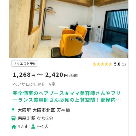
リクエスト予約
★★★★★
★★★★★
5.0
(1)
1,268
〜 2,420
円
円
/時間
ヘアサロンLIME V室
完全個室のヘアブース★ママ美容師さんやフリ
ーランス美容師さん必見の上質空間！部屋内に
シャンプー台あり
大阪府 大阪市北区 天神橋
南森町駅 徒歩2分
42㎡
〜4人