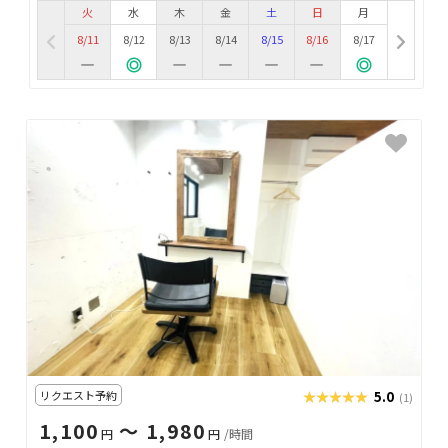
火
水
木
金
土
日
月
8/11
8/12
8/13
8/14
8/15
8/16
8/17
リクエスト予約
★★★★★
★★★★★
5.0
(1)
1,100
〜 1,980
円
円
/時間