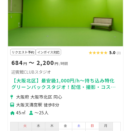
リクエスト予約
インボイス対応
★★★★★
★★★★★
5.0
(3)
684
〜 2,200
円
円
/時間
迎賓館CLUBスタジオ
【大阪北区】最安級1,000円/h～持ち込み特化
グリーンバックスタジオ！配信・撮影・コスプ
レ・ペット対応
大阪府 大阪市北区 同心
大阪天満宮駅 徒歩8分
45㎡
〜25人
火
水
木
金
土
日
月