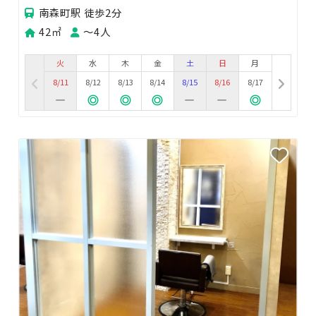
南森町駅 徒歩2分
42㎡
〜4人
火
水
木
金
土
日
月
8/11
8/12
8/13
8/14
8/15
8/16
8/17