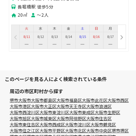
長堀橋駅 徒歩5分
20㎡
〜2人
火
水
木
金
土
日
月
8/11
8/12
8/13
8/14
8/15
8/16
8/17
このページを見る人によく検索されている条件
周辺の市区町村から探す
堺市
大阪市
大阪市都島区
大阪市福島区
大阪市此花区
大阪市西区
大阪市港区
大阪市大正区
大阪市天王寺区
大阪市浪速区
大阪市西淀川区
大阪市東淀川区
大阪市東成区
大阪市生野区
大阪市旭区
大阪市城東区
大阪市阿倍野区
大阪市住吉区
大阪市東住吉区
大阪市西成区
大阪市淀川区
大阪市鶴見区
大阪市住之江区
大阪市平野区
大阪市北区
大阪市中央区
堺市堺区