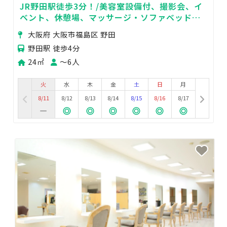
JR野田駅徒歩3分！/美容室設備付、撮影会、イ
ベント、休憩場、マッサージ・ソファベッド完
備 多用途完全個室
大阪府 大阪市福島区 野田
野田駅 徒歩4分
24㎡
〜6人
火
水
木
金
土
日
月
8/11
8/12
8/13
8/14
8/15
8/16
8/17