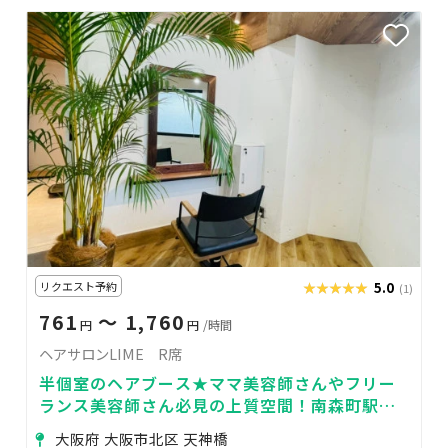
リクエスト予約
★★★★★
★★★★★
5.0
(1)
761
〜 1,760
円
円
/時間
ヘアサロンLIME R席
半個室のヘアブース★ママ美容師さんやフリー
ランス美容師さん必見の上質空間！南森町駅前
でアクセス抜群！
大阪府 大阪市北区 天神橋