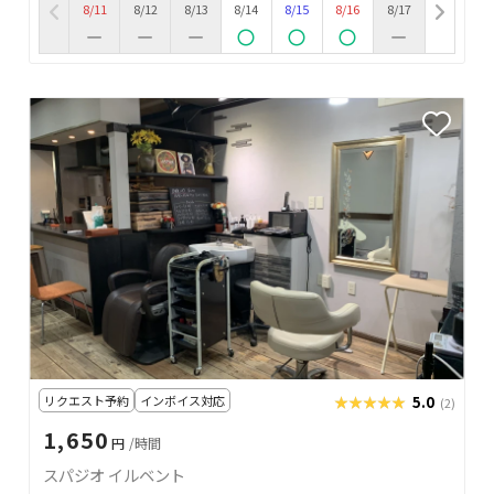
8/11
8/12
8/13
8/14
8/15
8/16
8/17
リクエスト予約
インボイス対応
★★★★★
★★★★★
5.0
(2)
1,650
円
/時間
スパジオ イルベント