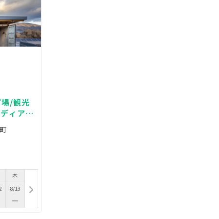
場/観光
メディアで
ノ町
木
2
8/13