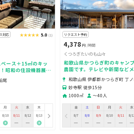
ス対応
★★★★★
★★★★★
5.0
リクエスト予約
(1)
4,378
円
/時間
くつろぎたいのも山々
和歌山県かつらぎ町のキャンプ
スペース＋15㎡のキッ
農園です。テレビや新聞など
り！昭和の住設機器展示
多数掲載されています。
ョンした多目的スペース
和歌山県 伊都郡かつらぎ町 丁
船尾
妙寺駅 徒歩15分
1000㎡
〜40人
月
火
水
木
金
土
日
月
火
水
8/10
8/11
8/12
8/13
8/7
8/8
8/9
8/10
8/11
8/1