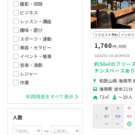
撮影・収録
ビジネス
レッスン・講座
趣味・遊び
リクエスト予約
インボイ
スポーツ・運動
1,760
円
/時間
美容・セラピー
spazio co.arancia
イベント・催事
約50㎡のフリー
音楽・演劇
チンスペースあ
レジャー
場をリノベーシ
和歌山県 海南市 
作業
です。
海南駅 徒歩21分
利用用途をすべて表示
72㎡
〜20人
金
土
日
8/7
8/8
8/9
人数
〜