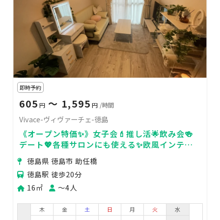
即時予約
605
〜 1,595
円
円
/時間
Vivace-ヴィヴァーチェ-徳島
《オープン特価✨》女子会💄推し活🌟飲み会🍻
デート💖各種サロンにも使える✨欧風インテリ
アの24hプライベートルーム🏪
徳島県 徳島市 助任橋
徳島駅 徒歩20分
16㎡
〜4人
木
金
土
日
月
火
水