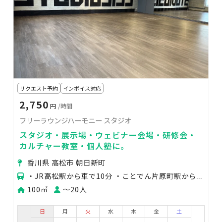
リクエスト予約
インボイス対応
2,750
円
/時間
フリーラウンジハーモニー スタジオ
スタジオ・展示場・ウェビナー会場・研修会・
カルチャー教室・個人塾に。
香川県 高松市 朝日新町
・JR高松駅から車で10分 ・ことでん片原町駅から車で7分 ・ことでん朝日町線「卸センター中通り
100㎡
〜20人
日
月
火
水
木
金
土