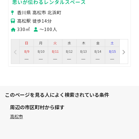
思いが伝わるレンタルスペース
香川県 高松市 北浜町
高松駅 徒歩14分
330㎡
〜100人
日
月
火
水
木
金
土
8/9
8/10
8/11
8/12
8/13
8/14
8/15
このページを見る人によく検索されている条件
周辺の市区町村から探す
高松市