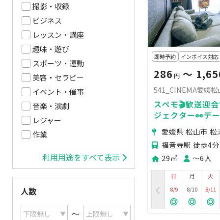
撮影・収録
ビジネス
レッスン・講座
趣味・遊び
即時予約
インボイス対応
スポーツ・運動
286
〜 1,65
円
美容・セラピー
541_CINEMA愛媛松
イベント・催事
スペモ🎬歓送迎会
音楽・演劇
ジェクター👀デー
レジャー
541_CINEMA
愛媛県 松山市 松
作業
福音寺駅 徒歩4分
利用用途をすべて表示
29㎡
〜6人
日
月
火
8/9
8/10
8/11
人数
〜