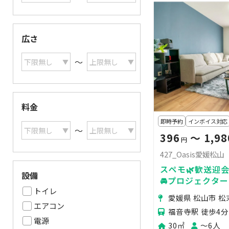
広さ
〜
料金
即時予約
インボイス対応
〜
396
〜 1,98
円
427_Oasis愛媛松山
スペモ🌿歓送迎会
設備
🚘プロジェクター
トイレ
🎉映画鑑賞🎥42
愛媛県 松山市 松
エアコン
福音寺駅 徒歩4分
電源
30㎡
〜6人