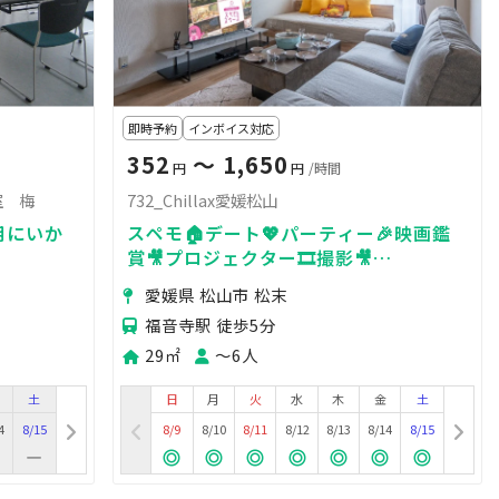
即時予約
インボイス対応
352
〜 1,650
円
円
/時間
室 梅
732_Chillax愛媛松山
用にいか
スペモ🏠デート💖パーティー🎉映画鑑
賞🎥プロジェクター🎞️撮影🎥
732_Chillax愛媛松山
愛媛県 松山市 松末
福音寺駅 徒歩5分
29㎡
〜6人
土
日
月
火
水
木
金
土
4
8/15
8/9
8/10
8/11
8/12
8/13
8/14
8/15