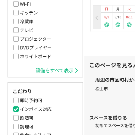
Wi-Fi
日
月
火
キッチン
8/9
8/10
8/11
冷蔵庫
テレビ
プロジェクター
DVDプレイヤー
ホワイトボード
このページを見る
設備をすべて表示
周辺の市区町村か
松山市
こだわり
即時予約可
インボイス対応
スペースを借りる
飲酒可
初めてスペースを借
調理可