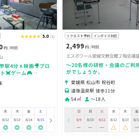
★★★★★
★★★★★
5.0
リクエスト予約
インボイス対応
(1)
2,499
0
円
/時間
円
/時間
エスポワール愛媛文教会館２階会議
山
～20名様の研修・会議のご利
駅4分🚶映画🎥プロ
がでしょうか。
ト💓ゲーム🎮
愛媛松山
愛媛県 松山市 祝谷町
末
道後温泉駅 徒歩11分
54㎡
〜18人
水
木
金
土
日
月
火
水
木
金
8/12
8/13
8/14
8/15
8/9
8/10
8/11
8/12
8/13
8/1