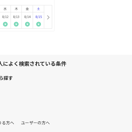
水
木
金
土
8/12
8/13
8/14
8/15
人によく検索されている条件
ら探す
りる方へ
ユーザーの方へ