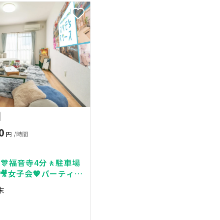
0
円
/時間
🎊福音寺4分🚶駐車場
🎥女子会💖パーティー
7_Oasis愛媛松山
末