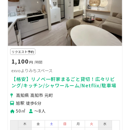
リクエスト予約
1,100
円
/時間
exvoよりみちスペース
【格安】リノベ一軒家まるごと貸切！広々リビ
ング/キッチン/シャワールーム/Netflix/駐車場
高知県 高知市 元町
旭駅 徒歩6分
50㎡
〜8人
木
金
土
日
月
火
水