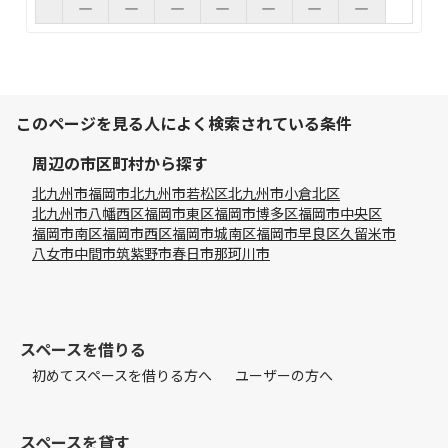
このページを見る人によく検索されている条件
周辺の市区町村から探す
北九州市
福岡市
北九州市若松区
北九州市小倉北区
北九州市八幡西区
福岡市東区
福岡市博多区
福岡市中央区
福岡市南区
福岡市西区
福岡市城南区
福岡市早良区
久留米市
八女市
中間市
筑紫野市
春日市
那珂川市
スペースを借りる
初めてスペースを借りる方へ
ユーザーの方へ
スペースを貸す